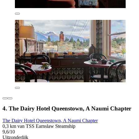
4. The Dairy Hotel Queenstown, A Naumi Chapter
The Dairy Hotel Queenstown, A Naumi Chapter
0,3 km van TSS Earnslaw Steamship
9,6/10
Uitzonderlijk