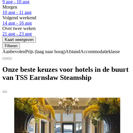
9 aug - 10 aug
Morgen
10 aug - 11 aug
Volgend weekend
14 aug - 16 aug
Over twee weken
21 aug - 23 aug
Kaart weergeven
Filteren
Aanbevolen
Prijs (laag naar hoog)
Afstand
Accommodatieklasse
Onze beste keuzes voor hotels in de buurt
van TSS Earnslaw Steamship