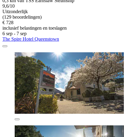
0,3 km van TSS Earnslaw Steamship
9,6/10
Uitzonderlijk
(129 beoordelingen)
€ 728
inclusief belastingen en toeslagen
6 sep - 7 sep
The Spire Hotel Queenstown