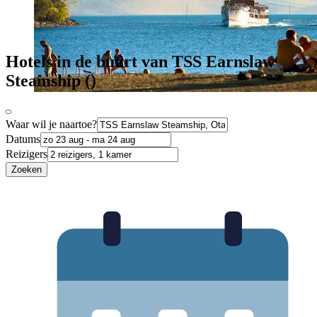
Hotels in de buurt van TSS Earnslaw
Steamship ()
Waar wil je naartoe?
Datums
Reizigers
Zoeken