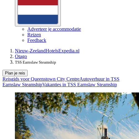
Adverteer je accommodatie
Reizen
Feedback
Nieuw-Zeeland
Hotels
Expedia.nl
Otago
TSS Earnslaw Steamship
Plan je reis
Reisgids voor Queenstown City Centre
Autoverhuur in TSS
Earnslaw Steamship
Vakanties in TSS Earnslaw Steamship