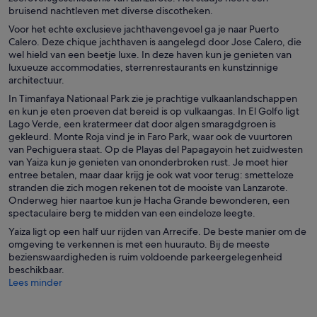
bruisend nachtleven met diverse discotheken.
Voor het echte exclusieve jachthavengevoel ga je naar Puerto
Calero. Deze chique jachthaven is aangelegd door Jose Calero, die
wel hield van een beetje luxe. In deze haven kun je genieten van
luxueuze accommodaties, sterrenrestaurants en kunstzinnige
architectuur.
In Timanfaya Nationaal Park zie je prachtige vulkaanlandschappen
en kun je eten proeven dat bereid is op vulkaangas. In El Golfo ligt
Lago Verde, een kratermeer dat door algen smaragdgroen is
gekleurd. Monte Roja vind je in Faro Park, waar ook de vuurtoren
van Pechiguera staat. Op de Playas del Papagayoin het zuidwesten
van Yaiza kun je genieten van ononderbroken rust. Je moet hier
entree betalen, maar daar krijg je ook wat voor terug: smetteloze
stranden die zich mogen rekenen tot de mooiste van Lanzarote.
Onderweg hier naartoe kun je Hacha Grande bewonderen, een
spectaculaire berg te midden van een eindeloze leegte.
Yaiza ligt op een half uur rijden van Arrecife. De beste manier om de
omgeving te verkennen is met een huurauto. Bij de meeste
bezienswaardigheden is ruim voldoende parkeergelegenheid
beschikbaar.
Lees minder