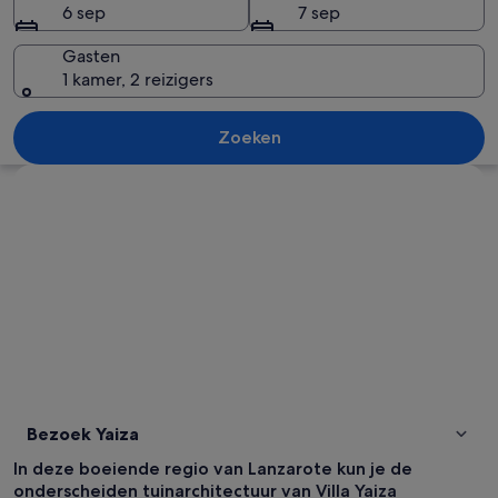
6 sep
7 sep
Gasten
1 kamer, 2 reizigers
Een rustige straat met witte gebouw
Zoeken
Kaart verkennen
Bezoek Yaiza
In deze boeiende regio van Lanzarote kun je de
onderscheiden tuinarchitectuur van Villa Yaiza