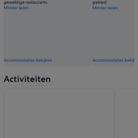
geweldige restaurants.
gebied.
Minder lezen
Minder lezen
Accommodaties bekijken
Accommodaties bekijk
Activiteiten
Arrecife/Playa Blanca: Dagtocht Nationaal Park Timanfaya
Lanzarote: