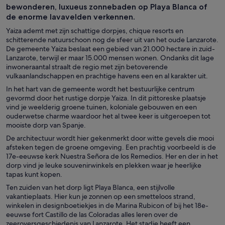
bewonderen, luxueus zonnebaden op Playa Blanca of
de enorme lavavelden verkennen.
Yaiza ademt met zijn schattige dorpjes, chique resorts en
schitterende natuurschoon nog de sfeer uit van het oude Lanzarote.
De gemeente Yaiza beslaat een gebied van 21.000 hectare in zuid-
Lanzarote, terwijl er maar 15.000 mensen wonen. Ondanks dit lage
inwoneraantal straalt de regio met zijn betoverende
vulkaanlandschappen en prachtige havens een en al karakter uit.
In het hart van de gemeente wordt het bestuurlijke centrum
gevormd door het rustige dorpje Yaiza. In dit pittoreske plaatsje
vind je weelderig groene tuinen, koloniale gebouwen en een
ouderwetse charme waardoor het al twee keer is uitgeroepen tot
mooiste dorp van Spanje.
De architectuur wordt hier gekenmerkt door witte gevels die mooi
afsteken tegen de groene omgeving. Een prachtig voorbeeld is de
17e-eeuwse kerk Nuestra Señora de los Remedios. Her en der in het
dorp vind je leuke souvenirwinkels en plekken waar je heerlijke
tapas kunt kopen.
Ten zuiden van het dorp ligt Playa Blanca, een stijlvolle
vakantieplaats. Hier kun je zonnen op een smetteloos strand,
winkelen in designboetiekjes in de Marina Rubicon of bij het 18e-
eeuwse fort Castillo de las Coloradas alles leren over de
zeeroversgeschiedenis van Lanzarote. Het stadje heeft een