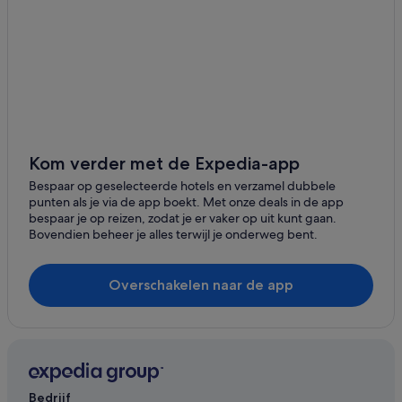
Playa Quemada
Hotels in Puerto Calero
Montaña Roja
Hotels in Puerto del Carmen
Hotels in de buurt van Nationaal Park Timanfaya
Playa Blanca
Hotels in de buurt van Centro Deportivo Fariones
Hotels in El Golfo
Hotels in Macher
Kom verder met de Expedia-app
Hotels in de buurt van Bodegas Rubicón
Bespaar op geselecteerde hotels en verzamel dubbele
punten als je via de app boekt. Met onze deals in de app
Hotels in Tías
bespaar je op reizen, zodat je er vaker op uit kunt gaan.
Bovendien beheer je alles terwijl je onderweg bent.
Hotels in de buurt van Strand van Puerto del Carmen
Hotels in Yaiza
Overschakelen naar de app
Hotels met 5 sterren in Puerto del Carmen
Hotels met 4 sterren in Puerto del Carmen
Hotels met 4 sterren in El Golfo
The Hotels in Puerto Calero
Bedrijf
Nh Hotels in Puerto Calero