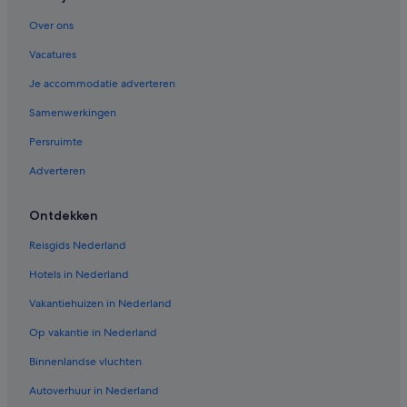
Diamond Resorts in Puerto del Carmen
Over ons
Iberostar-Hotels in Puerto del Carmen
Vacatures
Barcelo-Hotels in Puerto del Carmen
Je accommodatie adverteren
Samenwerkingen
Persruimte
Adverteren
Ontdekken
Reisgids Nederland
Hotels in Nederland
Vakantiehuizen in Nederland
Op vakantie in Nederland
Binnenlandse vluchten
Autoverhuur in Nederland