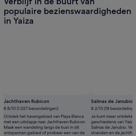
Verblijf in de buurt van
-
8
voor
8
aug
dit
populaire bezienswaardigheden
aug,
-
weekend,
in Yaiza
bekijken
9
7
aug,
aug
bekijken
-
9
aug,
bekijken
Jachthaven Rubicon
Salinas de Janubio
8.8/10 (1.027 beoordelingen)
8.2/10 (18 beoordeling
Ontdek het havengebied van Playa Blanca
Je kunt meer ontdekke
met een uitstapje naar Jachthaven Rubicon.
geschiedenis van Yaiza 
Maak een wandeling langs de kust in dit
Salinas de Janubio. Ver
ontspannen gebied of probeer een van de
stranden en de jachtha