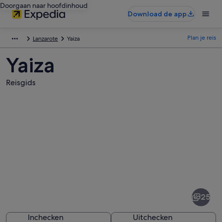
Doorgaan naar hoofdinhoud
Download de app
Plan je reis
Lanzarote
Yaiza
Yaiza
Reisgids
Afbeeldingen
van
Yaiza
25
Inchecken
Uitchecken