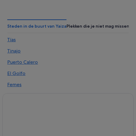
Particuliere vakantiehuizen in El Golfo
B&B in Los Mojones
Lhbtq-Vriendelijke in Puerto del Carmen
Steden in de buurt van Yaiza
Plekken die je niet mag missen
Boetiek in Puerto Calero
Tías
Hotels voor shoppers in Puerto Calero
Tinajo
All-Inclusive in Puerto Calero
Spa in Puerto Calero
Puerto Calero
Familie in Los Mojones
El Golfo
Hotels met casino in Puerto del Carmen
Femes
All-Inclusive in Puerto del Carmen
La Asomada
Hotels met airconditioning in Puerto del Carmen
Las Brenas
Hotels met restaurant in Puerto del Carmen
Spa in Puerto del Carmen
Macher
Hotels in de buurt van El Lago Verde
La Geria
Hotels in Playa Quemada