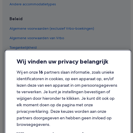
Andere accommodatietypes
Beleid
Algemene voorwaarden (exclusief Vrbo-boekingen)
Algemene voorwaarden van Vrbo
Toegankelijkheid
Privacy
Wij vinden uw privacy belangrijk
Cookies
Wij en onze
16
partners slaan informatie, zoals unieke
Gebruiksvoorwaarden
identificatoren in cookies, op een apparaat op, en/of
lezen deze van een apparaat in om persoonsgegevens
Juridische informatie/Contact
te verwerken. Je kunt je instellingen bevestigen of
Inhoudsrichtlijnen en inhoud rapporteren
wijzigen door hieronder te klikken. Je kunt dit ook op
elk moment doen op de pagina met onze
Hulp
privacyverklaring. Deze keuzes worden aan onze
partners doorgegeven en hebben geen invloed op
Contact
browsegegevens.
Je boeking wijzigen of annuleren