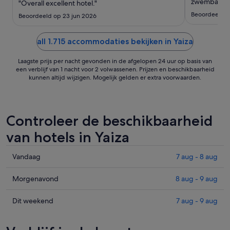
aug
zwembad"
"Overall excellent hotel."
tot
Beoordeeld o
Beoordeeld op 23 jun 2026
29
aug
all 1.715 accommodaties bekijken in Yaiza
Laagste prijs per nacht gevonden in de afgelopen 24 uur op basis van
een verblijf van 1 nacht voor 2 volwassenen. Prijzen en beschikbaarheid
kunnen altijd wijzigen. Mogelijk gelden er extra voorwaarden.
Controleer de beschikbaarheid
van hotels in Yaiza
Prijzen
Vandaag
7 aug - 8 aug
in
Yaiza
Prijzen
Morgenavond
8 aug - 9 aug
voor
in
vanavond,
Yaiza
Prijzen
Dit weekend
7 aug - 9 aug
7
voor
in
aug
morgenavond,
Yaiza