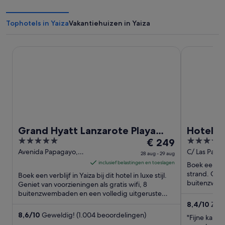
Tophotels in Yaiza
Vakantiehuizen in Yaiza
Grand Hyatt Lanzarote Playa Dorada Resort
Hotel Mirad
Grand Hyatt Lanzarote Playa
Hotel M
5
De
4
Dorada Resort
€ 249
LIVVO
out
prijs
out
Avenida Papagayo,
C/ Las Palma
28 aug - 29 aug
24 Yaiza Lanzarote
of
is
of
inclusief belastingen en toeslagen
Boek een verb
5
€ 249
5
strand. Geni
Boek een verblijf in Yaiza bij dit hotel in luxe stijl.
per
buitenzwemb
Geniet van voorzieningen als gratis wifi, 8
spa. In de bu
buitenzwembaden en een volledig uitgeruste
nacht
spa. Uit onze ...
van
8,4
/
10
Zeer
beoordelin
28
8,6
/
10
Geweldig! (1.004 beoordelingen)
"Fijne kamer