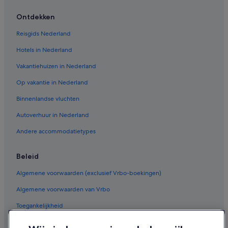
Ontdekken
Reisgids Nederland
Hotels in Nederland
Vakantiehuizen in Nederland
Op vakantie in Nederland
Binnenlandse vluchten
Autoverhuur in Nederland
Andere accommodatietypes
Beleid
Algemene voorwaarden (exclusief Vrbo-boekingen)
Algemene voorwaarden van Vrbo
Toegankelijkheid
Privacy