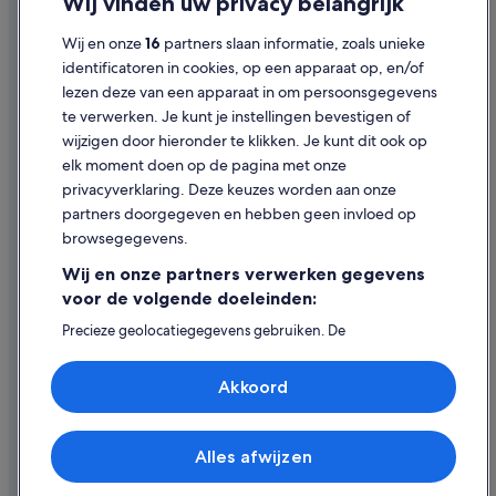
Wij vinden uw privacy belangrijk
Cookies
Wij en onze
16
partners slaan informatie, zoals unieke
Gebruiksvoorwaarden
identificatoren in cookies, op een apparaat op, en/of
lezen deze van een apparaat in om persoonsgegevens
Juridische informatie/Contact
te verwerken. Je kunt je instellingen bevestigen of
Inhoudsrichtlijnen en inhoud rapporteren
wijzigen door hieronder te klikken. Je kunt dit ook op
elk moment doen op de pagina met onze
Hulp
privacyverklaring. Deze keuzes worden aan onze
partners doorgegeven en hebben geen invloed op
Contact
browsegegevens.
Je boeking wijzigen of annuleren
Wij en onze partners verwerken gegevens
Restitutieproces en tijdsbestek
voor de volgende doeleinden:
Boek een vlucht met airlinetegoed
Precieze geolocatiegegevens gebruiken. De
apparaatkenmerken actief scannen ter identificatie.
Internationale reisdocumenten
Informatie op een apparaat opslaan en/of openen.
Akkoord
Gepersonaliseerde advertenties en content, advertentie-
en contentmetingen, doelgroepenonderzoek en
ontwikkeling van diensten.
Partnerlijst (derden)
Alles afwijzen
© 2026 Expedia, Inc. - een bedrijf van Expedia Group. Alle rechten
voorbehouden. Expedia en het Expedia-logo zijn handelsmerken of