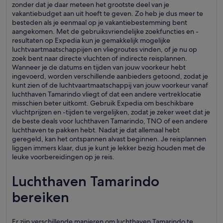
zonder dat je daar meteen het grootste deel van je
vakantiebudget aan uit hoeft te geven. Zo heb je dus meer te
besteden als je eenmaal op je vakantiebestemming bent
aangekomen. Met de gebruiksvriendelijke zoekfuncties en -
resultaten op Expedia kun je gemakkelijk mogelijke
luchtvaartmaatschappijen en vliegroutes vinden, of je nu op
zoek bent naar directe vluchten of indirecte reisplannen.
Wanneer je de datums en tijden van jouw voorkeur hebt
ingevoerd, worden verschillende aanbieders getoond, zodat je
kunt zien of de luchtvaartmaatschappij van jouw voorkeur vanaf
luchthaven Tamarindo vliegt of dat een andere vertreklocatie
misschien beter uitkomt. Gebruik Expedia om beschikbare
vluchtprijzen en -tijden te vergelijken, zodat je zeker weet dat je
de beste deals voor luchthaven Tamarindo, TNO of een andere
luchthaven te pakken hebt. Nadat je dat allemaal hebt
geregeld, kan het ontspannen alvast beginnen. Je reisplannen
liggen immers klaar, dus je kunt je lekker bezig houden met de
leuke voorbereidingen op je reis.
Luchthaven Tamarindo
bereiken
Er zijn verschillende manieren om luchthaven Tamarindo te