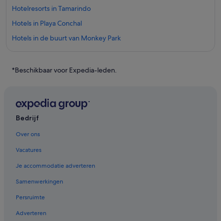
Hotelresorts in Tamarindo
Hotels in Playa Conchal
Hotels in de buurt van Monkey Park
Hotels in Brasilito
Hotels in Playa Grande
*Beschikbaar voor Expedia-leden.
Hotels in Tamarindo
Hotels in Cabo Velas
Hotels in Huacas
Bedrijf
Hotels in de buurt van WAYRA-instituut voor Spaans
Over ons
Hotels in Canafistula
Vacatures
All-Inclusive in Tamarindo
Je accommodatie adverteren
Samenwerkingen
Persruimte
Adverteren