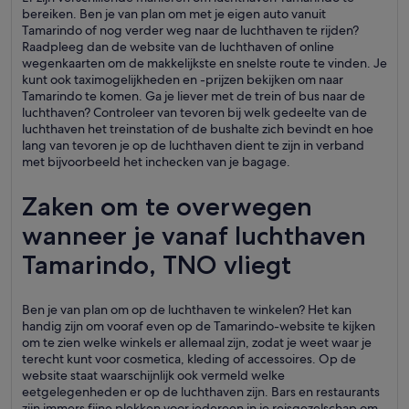
bereiken. Ben je van plan om met je eigen auto vanuit
Tamarindo of nog verder weg naar de luchthaven te rijden?
Raadpleeg dan de website van de luchthaven of online
wegenkaarten om de makkelijkste en snelste route te vinden. Je
kunt ook taximogelijkheden en -prijzen bekijken om naar
Tamarindo te komen. Ga je liever met de trein of bus naar de
luchthaven? Controleer van tevoren bij welk gedeelte van de
luchthaven het treinstation of de bushalte zich bevindt en hoe
lang van tevoren je op de luchthaven dient te zijn in verband
met bijvoorbeeld het inchecken van je bagage.
Zaken om te overwegen
wanneer je vanaf luchthaven
Tamarindo, TNO vliegt
Ben je van plan om op de luchthaven te winkelen? Het kan
handig zijn om vooraf even op de Tamarindo-website te kijken
om te zien welke winkels er allemaal zijn, zodat je weet waar je
terecht kunt voor cosmetica, kleding of accessoires. Op de
website staat waarschijnlijk ook vermeld welke
eetgelegenheden er op de luchthaven zijn. Bars en restaurants
zijn immers fijne plekken voor iedereen in je reisgezelschap om