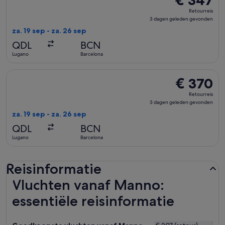
€ 347
Retourreis,
Retourreis
3
3 dagen geleden gevonden
dagen
za. 19 sep - za. 26 sep
geleden
QDL
BCN
gevonden
Lugano
Barcelona
De Swiss International Air Lines-vlucht die vertrekt op za. 
€ 370
€ 370
Retourreis,
Retourreis
3
3 dagen geleden gevonden
dagen
za. 19 sep - za. 26 sep
geleden
QDL
BCN
gevonden
Lugano
Barcelona
Reisinformatie
Vluchten vanaf Manno:
essentiële reisinformatie