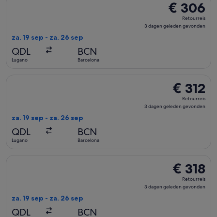
€ 306
€ 306
Retourreis,
Retourreis
3
3 dagen geleden gevonden
dagen
za. 19 sep - za. 26 sep
geleden
QDL
BCN
gevonden
Lugano
Barcelona
De Swiss International Air Lines-vlucht die vertrekt op za. 
€ 312
€ 312
Retourreis,
Retourreis
3
3 dagen geleden gevonden
dagen
za. 19 sep - za. 26 sep
geleden
QDL
BCN
gevonden
Lugano
Barcelona
De Swiss International Air Lines-vlucht die vertrekt op za. 
€ 318
€ 318
Retourreis,
Retourreis
3
3 dagen geleden gevonden
dagen
za. 19 sep - za. 26 sep
geleden
QDL
BCN
gevonden