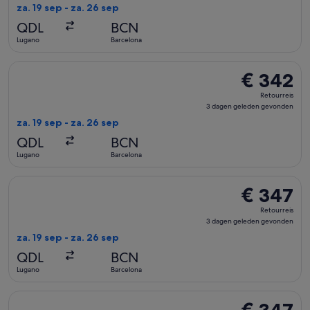
dagen
za. 19 sep - za. 26 sep
geleden
QDL
BCN
gevonden
Lugano
Barcelona
De Swiss International Air Lines-vlucht die vertrekt op za. 
€ 342
€ 342
Retourreis,
Retourreis
3
3 dagen geleden gevonden
dagen
za. 19 sep - za. 26 sep
geleden
QDL
BCN
gevonden
Lugano
Barcelona
De Swiss International Air Lines-vlucht die vertrekt op za. 
€ 347
€ 347
Retourreis,
Retourreis
3
3 dagen geleden gevonden
dagen
za. 19 sep - za. 26 sep
geleden
QDL
BCN
gevonden
Lugano
Barcelona
De Swiss International Air Lines-vlucht die vertrekt op za. 
€ 347