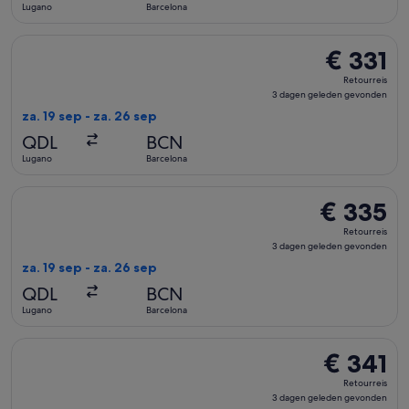
Lugano
Barcelona
De Swiss International Air Lines-vlucht die vertrekt op za. 
€ 331
€ 331
Retourreis,
Retourreis
3
3 dagen geleden gevonden
dagen
za. 19 sep - za. 26 sep
geleden
QDL
BCN
gevonden
Lugano
Barcelona
De Swiss International Air Lines-vlucht die vertrekt op za. 
€ 335
€ 335
Retourreis,
Retourreis
3
3 dagen geleden gevonden
dagen
za. 19 sep - za. 26 sep
geleden
QDL
BCN
gevonden
Lugano
Barcelona
De Swiss International Air Lines-vlucht die vertrekt op za. 
€ 341
€ 341
Retourreis,
Retourreis
3
3 dagen geleden gevonden