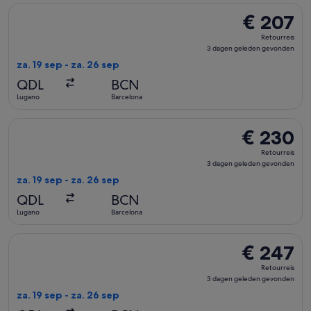
De Swiss International Air Lines-vlucht die vertrekt op za. 
€ 207
€ 207
Retourreis,
Retourreis
3
3 dagen geleden gevonden
dagen
za. 19 sep - za. 26 sep
geleden
QDL
BCN
gevonden
Lugano
Barcelona
De Swiss International Air Lines-vlucht die vertrekt op za. 
€ 230
€ 230
Retourreis,
Retourreis
3
3 dagen geleden gevonden
dagen
za. 19 sep - za. 26 sep
geleden
QDL
BCN
gevonden
Lugano
Barcelona
De Swiss International Air Lines-vlucht die vertrekt op za. 
€ 247
€ 247
Retourreis,
Retourreis
3
3 dagen geleden gevonden
dagen
za. 19 sep - za. 26 sep
geleden