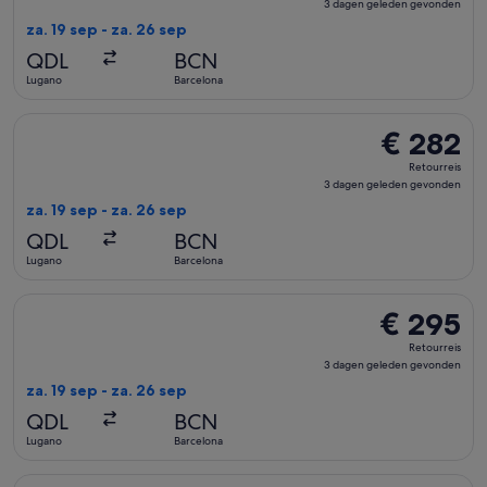
3
3 dagen geleden gevonden
dagen
za. 19 sep - za. 26 sep
geleden
QDL
BCN
gevonden
Lugano
Barcelona
De Swiss International Air Lines-vlucht die vertrekt op za. 
€ 282
€ 282
Retourreis,
Retourreis
3
3 dagen geleden gevonden
dagen
za. 19 sep - za. 26 sep
geleden
QDL
BCN
gevonden
Lugano
Barcelona
De Swiss International Air Lines-vlucht die vertrekt op za. 
€ 295
€ 295
Retourreis,
Retourreis
3
3 dagen geleden gevonden
dagen
za. 19 sep - za. 26 sep
geleden
QDL
BCN
gevonden
Lugano
Barcelona
De Swiss International Air Lines-vlucht die vertrekt op za. 