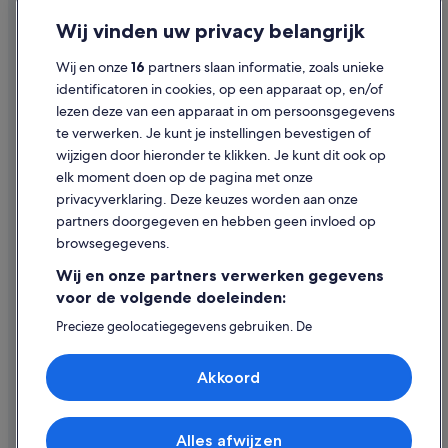
Privacy
Appartementen in Lugano
Wij vinden uw privacy belangrijk
Vakantieparken in Lugano
Cookies
Wij en onze
16
partners slaan informatie, zoals unieke
B&B in Lugano
Gebruiksvoorwaarden
identificatoren in cookies, op een apparaat op, en/of
Particuliere vakantiehuizen in Lugano
lezen deze van een apparaat in om persoonsgegevens
Juridische informatie/Contact
te verwerken. Je kunt je instellingen bevestigen of
Hostels in Lugano
Inhoudsrichtlijnen en inhoud rapporteren
wijzigen door hieronder te klikken. Je kunt dit ook op
Hotelresorts in Lugano
elk moment doen op de pagina met onze
Hulp
Residenties in Lugano
privacyverklaring. Deze keuzes worden aan onze
partners doorgegeven en hebben geen invloed op
Contact
Villa's in Lugano
browsegegevens.
Hilton Hotels in Lugano
Je boeking wijzigen of annuleren
Wij en onze partners verwerken gegevens
Relais & Chateaux-hotels in Lugano
Restitutieproces en tijdsbestek
voor de volgende doeleinden:
Accor Hotels in Lugano
Boek een vlucht met airlinetegoed
Precieze geolocatiegegevens gebruiken. De
apparaatkenmerken actief scannen ter identificatie.
Palace Resorts in Lugano
Internationale reisdocumenten
Informatie op een apparaat opslaan en/of openen.
Akkoord
Gepersonaliseerde advertenties en content, advertentie-
en contentmetingen, doelgroepenonderzoek en
ontwikkeling van diensten.
Partnerlijst (derden)
Alles afwijzen
© 2026 Expedia, Inc. - een bedrijf van Expedia Group. Alle rechten