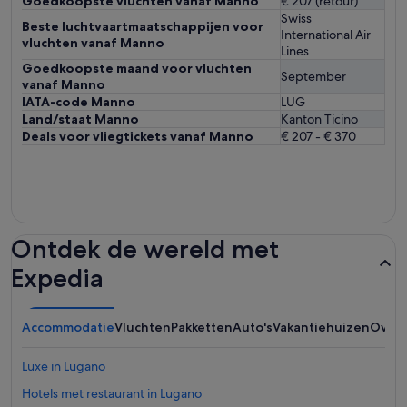
Goedkoopste vluchten vanaf Manno
€ 207 (retour)
Swiss
Beste luchtvaartmaatschappijen voor
International Air
vluchten vanaf Manno
Lines
Goedkoopste maand voor vluchten
September
vanaf Manno
IATA-code Manno
LUG
Land/staat Manno
Kanton Ticino
Deals voor vliegtickets vanaf Manno
€ 207 - € 370
Ontdek de wereld met
Expedia
Accommodatie
Vluchten
Pakketten
Auto's
Vakantiehuizen
Overi
Luxe in Lugano
Hotels met restaurant in Lugano