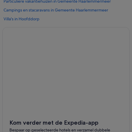
Particuliere vakantiehuizen in Gemeente Haarlemmermeer
Campings en stacaravans in Gemeente Haarlemmermeer
Villa's in Hoofddorp
Aparthotels in Hoofddorp
Blokhutten in Hoofddorp
Appartementen in Hoofddorp
Lodges in Hoofddorp
Campings en stacaravans in Hoofddorp
B&B in Hoofddorp
Pensions in Hoofddorp
Hostels in Hoofddorp
Chalets in Hoofddorp
Particuliere vakantiehuizen in Hoofddorp
Flats in Hoofddorp
Kom verder met de Expedia-app
Vakantieparken in Hoofddorp
Bespaar op geselecteerde hotels en verzamel dubbele