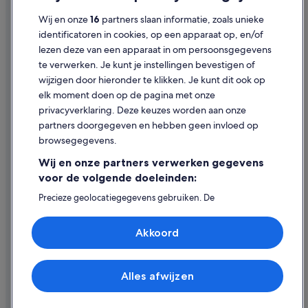
Hotels met gratis ontbijt in Hoofddorp
Cookies
Wij en onze
16
partners slaan informatie, zoals unieke
Hotels met casino in Hoofddorp
Gebruiksvoorwaarden
identificatoren in cookies, op een apparaat op, en/of
Hotels met zwembad in Hoofddorp
lezen deze van een apparaat in om persoonsgegevens
Juridische informatie/Contact
te verwerken. Je kunt je instellingen bevestigen of
Romantische in Hoofddorp
Inhoudsrichtlijnen en inhoud rapporteren
wijzigen door hieronder te klikken. Je kunt dit ook op
Spa in Hoofddorp
elk moment doen op de pagina met onze
Hulp
privacyverklaring. Deze keuzes worden aan onze
Hotels met airconditioning in Hoofddorp
partners doorgegeven en hebben geen invloed op
Contact
Huisdiervriendelijke in Hoofddorp
browsegegevens.
Hotels met parkeerplaatsen in Hoofddorp
Je boeking wijzigen of annuleren
Wij en onze partners verwerken gegevens
Hotels met fitnessruimte in Hoofddorp
Restitutieproces en tijdsbestek
voor de volgende doeleinden:
Luxe in Hoofddorp
Boek een vlucht met airlinetegoed
Precieze geolocatiegegevens gebruiken. De
apparaatkenmerken actief scannen ter identificatie.
Golf in Hoofddorp
Internationale reisdocumenten
Informatie op een apparaat opslaan en/of openen.
Akkoord
Gepersonaliseerde advertenties en content, advertentie-
Hotels met sauna in Hoofddorp-centrum
en contentmetingen, doelgroepenonderzoek en
All-Inclusive in Hoofddorp-centrum
ontwikkeling van diensten.
Partnerlijst (derden)
Spa in Hoofddorp-centrum
Alles afwijzen
© 2026 Expedia, Inc. - een bedrijf van Expedia Group. Alle rechten
voorbehouden. Expedia en het Expedia-logo zijn handelsmerken of
Hotels met zwembad in Hoofddorp-centrum
geregistreerde handelsmerken van Expedia, Inc.