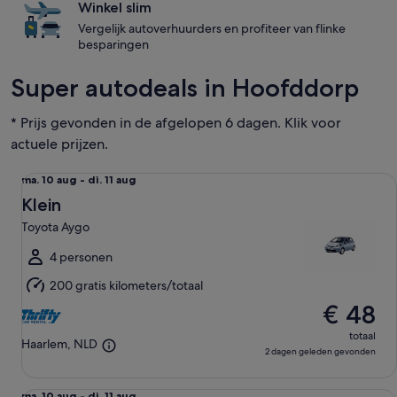
Winkel slim
Vergelijk autoverhuurders en profiteer van flinke
besparingen
Super autodeals in Hoofddorp
* Prijs gevonden in de afgelopen 6 dagen. Klik voor
actuele prijzen.
Klein Toyota Aygo
ma.
ma. 10 aug - di. 11 aug
10
Klein
aug
Toyota Aygo
tot
di.
4 personen
11
200 gratis kilometers/totaal
aug
€ 48
totaal
Haarlem, NLD
2 dagen geleden gevonden
Economisch Ford Fiesta
ma. 10 aug - di. 11 aug