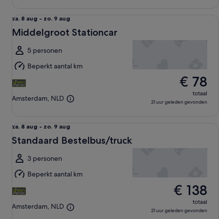
Middelgroot Stationcar undefined
za.
za. 8 aug - zo. 9 aug
8
Middelgroot Stationcar
aug
tot
5 personen
zo.
Beperkt aantal km
9
€ 78
aug
totaal
Amsterdam, NLD
21 uur geleden gevonden
Standaard Bestelbus/truck undefined
za.
za. 8 aug - zo. 9 aug
8
Standaard Bestelbus/truck
aug
tot
3 personen
zo.
Beperkt aantal km
9
€ 138
aug
totaal
Amsterdam, NLD
21 uur geleden gevonden