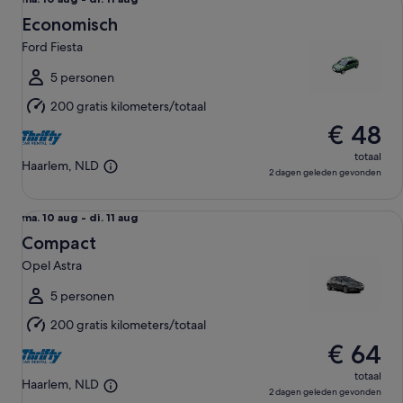
ma.
10
Economisch
aug
Ford Fiesta
tot
di.
5 personen
11
200 gratis kilometers/totaal
aug
€ 48
totaal
Haarlem, NLD
2 dagen geleden gevonden
Compact Opel Astra
ma.
ma. 10 aug - di. 11 aug
10
Compact
aug
Opel Astra
tot
di.
5 personen
11
200 gratis kilometers/totaal
aug
€ 64
totaal
Haarlem, NLD
2 dagen geleden gevonden