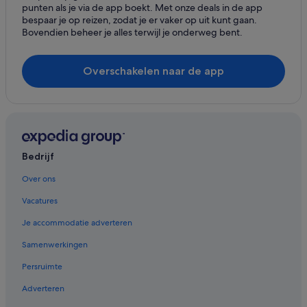
Nh Hotels in Hoofddorp-centrum
punten als je via de app boekt. Met onze deals in de app
bespaar je op reizen, zodat je er vaker op uit kunt gaan.
Van der Valk Hotels in Hoofddorp-centrum
Bovendien beheer je alles terwijl je onderweg bent.
Bastion Hotels in Hoofddorp-centrum
Fletcher-Hotels in Hoofddorp-centrum
Overschakelen naar de app
Carlton Hotel Collection in Hoofddorp-centrum
Dorint Hotels & Resorts in Hoofddorp
Fletcher-Hotels in Hoofddorp
Best Western-hotels in Hoofddorp
Bedrijf
Steigenberger-Hotels in Hoofddorp
Over ons
Nh Hotels in Hoofddorp
Vacatures
Preferred-Hotels in Hoofddorp
Je accommodatie adverteren
Moxy-Hotels in Hoofddorp
Samenwerkingen
Easyhotel in Hoofddorp
Persruimte
Van der Valk Hotels in Hoofddorp
Adverteren
Marriott Hotels & Resorts in Hoofddorp