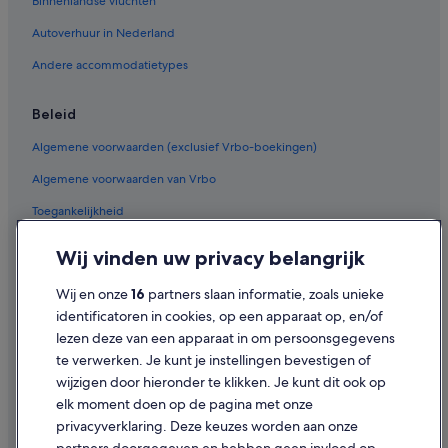
Binnenlandse vluchten
Hotels met 5 sterren in Rome
Hotels met 4 sterren in Rome
Autoverhuur in Nederland
Hotels met 3 sterren in Rome
Andere accommodatietypes
Chalets in Rome
Beleid
Villa's in Rome
Algemene voorwaarden (exclusief Vrbo-boekingen)
B&B in Rome
Algemene voorwaarden van Vrbo
Herenhuizen in Rome
Toegankelijkheid
Aparthotels in Rome
Hostels in Rome
Privacy
Wij vinden uw privacy belangrijk
Appartementen in Rome
Cookies
Wij en onze
16
partners slaan informatie, zoals unieke
Rocco Forte-hotels in Rome
Gebruiksvoorwaarden
identificatoren in cookies, op een apparaat op, en/of
Accor Hotels in Rome
lezen deze van een apparaat in om persoonsgegevens
Juridische informatie/Contact
te verwerken. Je kunt je instellingen bevestigen of
Room Mate Hotels in Rome
Inhoudsrichtlijnen en inhoud rapporteren
wijzigen door hieronder te klikken. Je kunt dit ook op
elk moment doen op de pagina met onze
Hulp
privacyverklaring. Deze keuzes worden aan onze