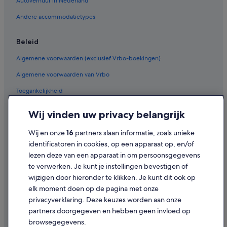
Hotels in de buurt van Museum Kura Hulanda
Autoverhuur in Nederland
Hotels in de buurt van Winkelcentrum Renaissance
Andere accommodatietypes
Villa's in Willemstad
Beleid
Cottages in Willemstad
Algemene voorwaarden (exclusief Vrbo-boekingen)
Particuliere vakantiehuizen in Willemstad
Algemene voorwaarden van Vrbo
Hotelresorts in Willemstad
Toegankelijkheid
Pensions in Willemstad
B&B in Willemstad
Privacy
Wij vinden uw privacy belangrijk
Appartementen in Willemstad
Cookies
Wij en onze
16
partners slaan informatie, zoals unieke
Aparthotels in Willemstad
Gebruiksvoorwaarden
identificatoren in cookies, op een apparaat op, en/of
Hotels met restaurant in Punda
lezen deze van een apparaat in om persoonsgegevens
Juridische informatie/Contact
te verwerken. Je kunt je instellingen bevestigen of
Hotels met sauna in Willemstad
Inhoudsrichtlijnen en inhoud rapporteren
wijzigen door hieronder te klikken. Je kunt dit ook op
Luxe in Willemstad
elk moment doen op de pagina met onze
Hulp
Strand in Willemstad
privacyverklaring. Deze keuzes worden aan onze
partners doorgegeven en hebben geen invloed op
Hotels met restaurant in Willemstad
Contact
browsegegevens.