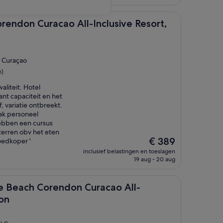
€ 330
ton
acao All-Inclusive Resort, Curio by Hilton
endon Curacao All-Inclusive Resort,
l Curaçao
n)
aliteit. Hotel
nt capaciteit en het
, variatie ontbreekt.
ak personeel
ebben een cursus
sterren obv het eten
De
€ 389
oedkoper '
prijs
inclusief belastingen en toeslagen
is
19 aug - 20 aug
€ 389
Hilton
orendon Curacao All-Inclusive, Curio by Hilton
e Beach Corendon Curacao All-
ton