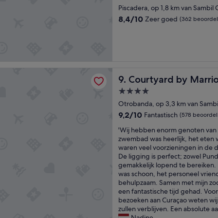
a
t
e
sterrenaccommodatie
o
Piscadera, op 1,8 km van Sambil 
u
e
i
n
r
8.4
8,4/10
Zeer goed
c
(362 beoordel
s
c
a
van
h
s
i
n
10,
n
l
e
t
Zeer
i
e
r
c
goed,
s
c
g
a
(362
c
h
e
p
beoordelingen)
rd by Marriott Curacao
h
t
Courtyard by Marriott Cura
s
9. Courtyard by Marri
a
p
.
e
c
r
'
4.0-
r
i
o
sterrenaccommodatie
Otrobanda, op 3,3 km van Sambi
v
t
b
i
e
9.2
9,2/10
Fantastisch
(578 beoordel
l
c
i
van
e
'
'Wij hebben enorm genoten van o
e
t
10,
e
W
zwembad was heerlijk, het eten 
w
e
Fantastisch,
m
i
waren veel voorzieningen in de 
o
n
(578
m
j
De ligging is perfect; zowel Pund
u
h
beoordelingen)
a
h
gemakkelijk lopend te bereiken
l
e
a
e
was schoon, het personeel vriend
d
t
r
b
behulpzaam. Samen met mijn zo
b
b
i
b
een fantastische tijd gehad. Voo
e
u
s
e
bezoeken aan Curaçao weten wij
a
f
g
n
zullen verblijven. Een absolute aa
g
f
e
e
Nadine