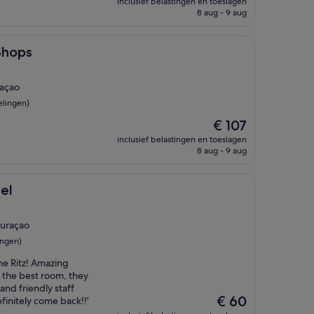
inclusief belastingen en toeslagen
is
8 aug - 9 aug
€ 182
Shops
raçao
elingen)
De
€ 107
prijs
inclusief belastingen en toeslagen
is
8 aug - 9 aug
€ 107
tel
Curaçao
ingen)
he Ritz! Amazing
y the best room, they
nd friendly staff
De
€ 60
efinitely come back!!'
prijs