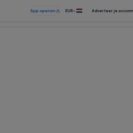
•
App openen
EUR
Adverteer je accom