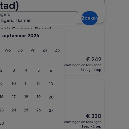
tad)
Afstand
Accommodatieklasse
uurt van Sambil Curaçao
igers
Zoeken
izigers, 1 kamer
acao Resort
reek Curacao Resort
september 2026
l Curaçao
ag
insdag
Woensdag
Donderdag
Vrijdag
Zaterdag
Zondag
Wo
Do
Vr
Za
Zo
rdelingen)
De
€ 242
prijs
inclusief belastingen en toeslagen
is
31 aug - 1 sep
2
3
4
5
6
€ 242
9
10
11
12
13
ort
each Resort
16
17
18
19
20
uraçao
lingen)
23
24
25
26
27
De
€ 330
prijs
inclusief belastingen en toeslagen
30
is
1 sep - 2 sep