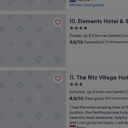
r
e
w
n
Minder weergeven
e
t
e
o
a
w
l
r
t
o
s Hotel & Shops
d
m
Elements Hotel & Shops
10. Elements Hotel & 
i
r
i
g
m
d
g
4.0-
e
p
t
o
sterrenaccommodatie
n
Punda, op 4,3 km van Sambil Cu
r
g
p
o
o
9.0
e
9,0/10
Fantastisch
(1.092 beoord
g
t
v
van
d
e
e
e
10,
e
l
n
m
Fantastisch,
e
o
v
e
(1.092
l
s
a
n
beoordelingen)
d
t
n
t
m
 Village Hotel
d
The Ritz Village Hotel
o
11. The Ritz Village Ho
.
e
o
n
'
t
o
3.0-
s
t
r
sterrenaccommodatie
Scharloo, op 4,6 km van Sambil 
v
h
p
e
8.0
8,0/10
e
Zeer goed
(801 beoordel
e
r
van
R
r
'
'I had the most amazing time at t
b
10,
i
s
I
location, the Penthouse was trul
l
Zeer
f
o
h
have the most awesome, helpful a
i
goed,
,
n
a
and I can go on for hours. I will d
j
(801
v
e
d
Ilona