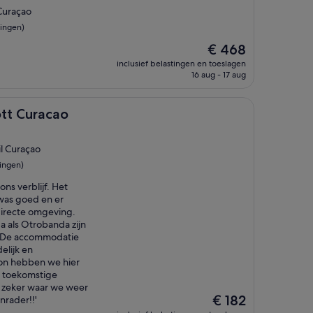
Curaçao
ingen)
De
€ 468
prijs
inclusief belastingen en toeslagen
is
16 aug - 17 aug
€ 468
cao
ott Curacao
l Curaçao
ingen)
ns verblijf. Het
was goed en er
directe omgeving.
a als Otrobanda zijn
. De accommodatie
elijk en
on hebben we hier
r toekomstige
 zeker waar we weer
De
€ 182
nrader!!'
prijs