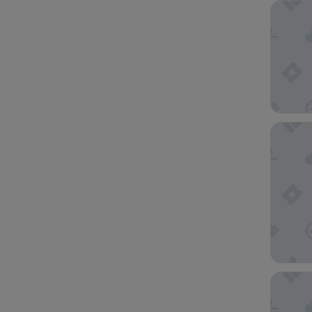
Piscader
Delynne
Zoetry C