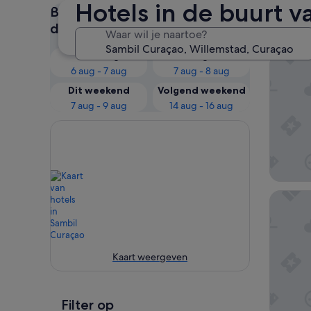
Hotels in de buurt 
Bekijk de prijzen voor deze
Onze
datums
Waar wil je naartoe?
Vandaag
Morgen
Renaiss
6 aug - 7 aug
7 aug - 8 aug
Dit weekend
Volgend weekend
7 aug - 9 aug
14 aug - 16 aug
Curacao
Kaart weergeven
Filter op