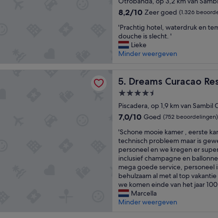
Otrobanda, op 3,2 km van Sambi
m
8.2
8,2/10
Zeer goed
(1.326 beoord
i
van
n
'
'Prachtig hotel, waterdruk en t
10,
d
P
douche is slecht. '
Zeer
e
r
Lieke
goed,
r
a
Minder weergeven
(1.326
q
c
beoordelingen)
u
h
uracao Resort, Spa & Casino - All Inclusive
a
t
Dreams Curacao Resort, Spa &
5. Dreams Curacao Reso
k
i
4.5-
w
g
a
sterrenaccommodatie
h
Piscadera, op 1,9 km van Sambil 
l
o
7.0
7,0/10
Goed
(752 beoordelingen)
i
t
van
t
'
e
'Schone mooie kamer , eerste k
10,
e
S
l
technisch probleem maar is gew
Goed,
i
c
,
personeel en we kregen er supe
(752
t
h
w
inclusief champagne en ballonne
beoordelingen)
.
o
a
mega goede service, personeel i
H
n
t
behulzaam al met al top vakantie 
o
e
e
we komen einde van het jaar 100^
t
m
r
Marcella
e
o
d
Minder weergeven
l
o
r
v