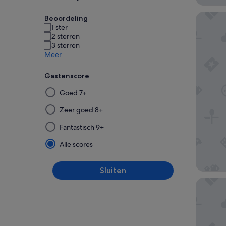
Mangrov
Beoordeling
1 ster
2 sterren
3 sterren
Meer
Gastenscore
Door
Goed 7+
een
filter
Zeer goed 8+
uit
Fantastisch 9+
deze
groep
Alle scores
te
selecteren
Sluiten
en
The Rif 
deze
vervolgens
toe
te