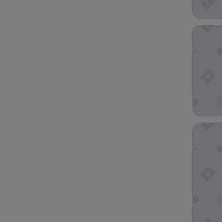
Element
The Ritz