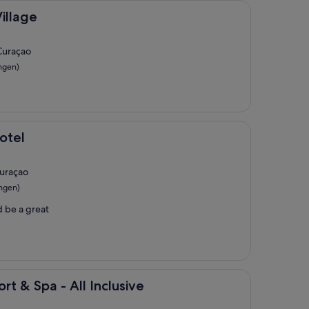
illage
Curaçao
ngen)
otel
Curaçao
ngen)
d be a great
- All Inclusive
rt & Spa - All Inclusive