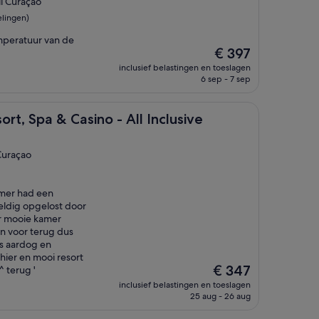
l Curaçao
elingen)
emperatuur van de
De
€ 397
prijs
inclusief belastingen en toeslagen
is
6 sep - 7 sep
€ 397
 Casino - All Inclusive
rt, Spa & Casino - All Inclusive
Curaçao
amer had een
eldig opgelost door
r mooie kamer
n voor terug dus
s aardog en
hier en mooi resort
De
€ 347
 terug '
prijs
inclusief belastingen en toeslagen
is
25 aug - 26 aug
€ 347