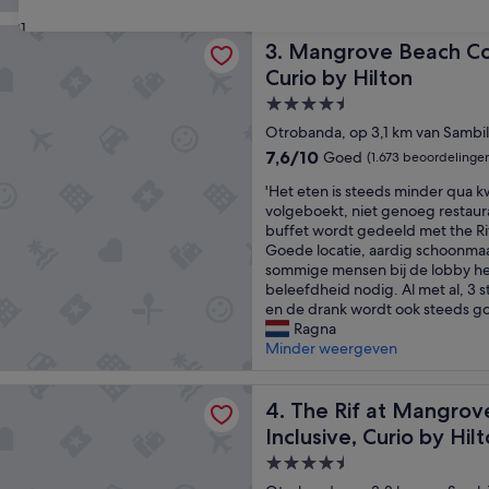
beoordelingen)
31
e Beach Corendon Curacao All-Inclusive Resort, Curio by Hil
Mangrove Beach Corendon Cur
3. Mangrove Beach Cor
Curio by Hilton
4.5-
sterrenaccommodatie
Otrobanda, op 3,1 km van Sambi
7.6
7,6/10
Goed
(1.673 beoordelinge
van
'
'Het eten is steeds minder qua kw
10,
H
volgeboekt, niet genoeg restaura
Goed,
e
buffet wordt gedeeld met the Rif
(1.673
t
Goede locatie, aardig schoonma
beoordelingen)
e
sommige mensen bij de lobby h
t
beleefdheid nodig. Al met al, 3 
e
en de drank wordt ook steeds g
n
Ragna
i
Minder weergeven
s
s
at Mangrove Beach Corendon Curacao All-Inclusive, Curio by 
t
The Rif at Mangrove Beach C
4. The Rif at Mangrov
e
Inclusive, Curio by Hil
e
4.5-
d
s
sterrenaccommodatie