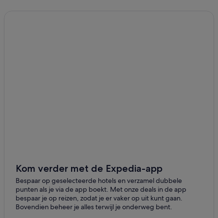
Hotels in de buurt van Fort Amsterdam
Hotels in de buurt van Scheepvaartmuseum van Curaçao
Hotels in de buurt van Mikvé Israel-Emanuel Synagoge
Hotels in Willemstad
Hotels in de buurt van Paleis van de Gouverneur
Hotels in de buurt van Riffort
Hotels in de buurt van Zuikertuin Mall
Hotels in de buurt van Mambo Beach
Hotels in Pietermaai District
Hotels in de buurt van Handelskade
Hotels in Saliña
Hotels in Punda
Kom verder met de Expedia-app
Hotels in Zeelandia
Bespaar op geselecteerde hotels en verzamel dubbele
punten als je via de app boekt. Met onze deals in de app
Hotels in de buurt van Koningin Emmabrug
bespaar je op reizen, zodat je er vaker op uit kunt gaan.
Bovendien beheer je alles terwijl je onderweg bent.
Hotels in de buurt van Curaçao Sea Aquarium