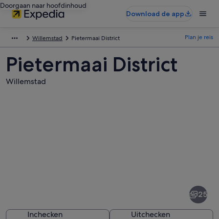
Doorgaan naar hoofdinhoud
Download de app
Plan je reis
Willemstad
Pietermaai District
Pietermaai District
Willemstad
Afbeeldingen
van
Pietermaai
25
District
Inchecken
Uitchecken