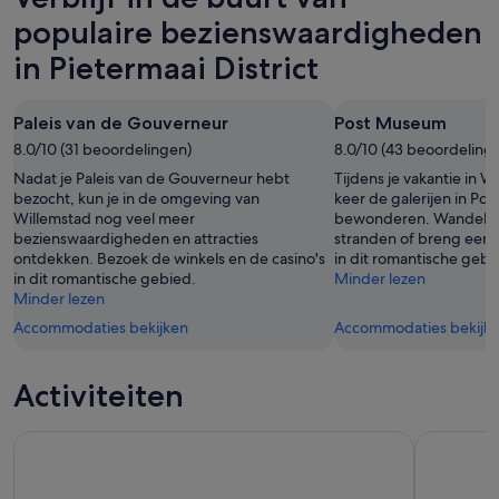
populaire bezienswaardigheden
in Pietermaai District
Paleis van de Gouverneur
Post Museum
8.0/10 (31 beoordelingen)
8.0/10 (43 beoordeling
Nadat je Paleis van de Gouverneur hebt
Tijdens je vakantie in W
bezocht, kun je in de omgeving van
keer de galerijen in P
Willemstad nog veel meer
bewonderen. Wandel la
bezienswaardigheden en attracties
stranden of breng een 
ontdekken. Bezoek de winkels en de casino's
in dit romantische gebi
in dit romantische gebied.
Minder lezen
Minder lezen
Accommodaties bekijken
Accommodaties bekijk
Activiteiten
Rondleiding bij de Curaçaose likeurdistilleerderij
Klein Cur