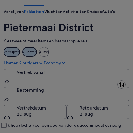
aug,
aug
weekend,
bekijken
-
14
Verblijven
Pakketten
Vluchten
Activiteiten
Cruises
Auto's
9
aug
aug,
-
Pietermaai District
bekijken
16
aug,
Kies twee of meer items en bespaar op je reis:
bekijken
Verblijven
Vluchten
Auto's
1 kamer, 2 reizigers
Economy
Vertrek vanaf
Vertrek vanaf
Bestemming
Bestemming
Vertrekdatum
Retourdatum
20 aug
21 aug
Ik heb slechts voor een deel van de reis accommodaties nodig