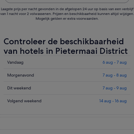
Laagste prijs per nacht gevonden in de afgelopen 24 uur op basis van een verblijf
van 1 nacht voor 2 volwassenen. Prijzen en beschikbaarheid kunnen altijd wijzigen.
Mogelijk gelden er extra voorwaarden.
Controleer de beschikbaarheid
van hotels in Pietermaai District
Prijzen
Vandaag
6 aug - 7 aug
in
Pietermaai
Prijzen
Morgenavond
7 aug - 8 aug
District
in
voor
Pietermaai
Prijzen
Dit weekend
7 aug - 9 aug
vanavond,
District
in
6
voor
Pietermaai
Prijzen
Volgend weekend
14 aug - 16 aug
aug
morgenavond,
District
in
-
7
voor
Pietermaai
7
aug
dit
District
aug,
-
weekend,
voor
bekijken
8
7
volgend