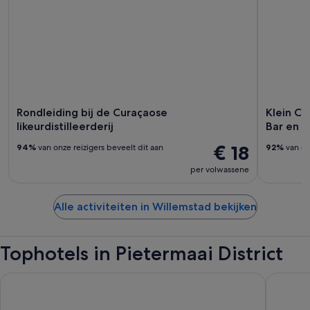
Rondleiding bij de Curaçaose
Klein C
likeurdistilleerderij
Bar en 
€ 18
94%
van onze reizigers beveelt dit aan
92%
van onz
per volwassene
Alle activiteiten in Willemstad bekijken
Tophotels in Pietermaai District
Avila Beach Hotel
Majestic