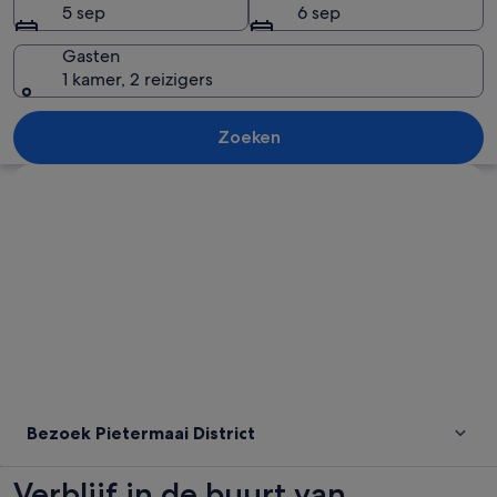
5 sep
6 sep
Gasten
1 kamer, 2 reizigers
Een koppel zit op een gele balustrade
Zoeken
Kaart verkennen
Bezoek Pietermaai District
Verblijf in de buurt van