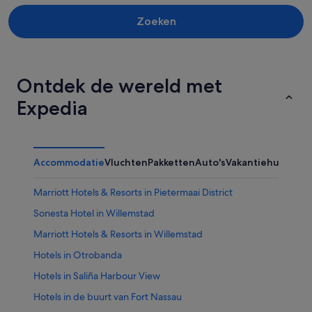
Zoeken
Ontdek de wereld met
Expedia
Accommodatie
Vluchten
Pakketten
Auto's
Vakantiehuizen
Ov
Marriott Hotels & Resorts in Pietermaai District
Sonesta Hotel in Willemstad
Marriott Hotels & Resorts in Willemstad
Hotels in Otrobanda
Hotels in Saliña Harbour View
Hotels in de buurt van Fort Nassau