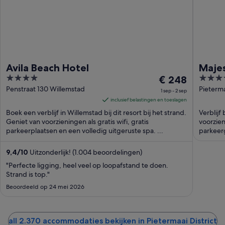
Avila Beach Hotel
Majes
4
De
3.5
€ 248
out
prijs
out
Penstraat 130 Willemstad
Pieterma
1 sep - 2 sep
Willems
of
is
of
inclusief belastingen en toeslagen
5
€ 248
5
Boek een verblijf in Willemstad bij dit resort bij het strand.
Verblijf
per
Geniet van voorzieningen als gratis wifi, gratis
voorzien
parkeerplaatsen en een volledig uitgeruste spa. ...
nacht
parkeer
blijkt dat
van
1
9,4
/
10
Uitzonderlijk! (1.004 beoordelingen)
sep
"Perfecte ligging, heel veel op loopafstand te doen.
tot
Strand is top."
2
Beoordeeld op 24 mei 2026
sep
all 2.370 accommodaties bekijken in Pietermaai District