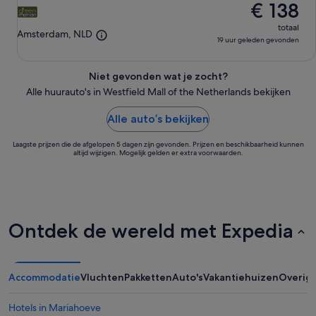
€ 138
aug
totaal
Amsterdam, NLD
19 uur geleden gevonden
Niet gevonden wat je zocht?
Alle huurauto's in Westfield Mall of the Netherlands bekijken
Alle auto’s bekijken
Laagste prijzen die de afgelopen 5 dagen zijn gevonden. Prijzen en beschikbaarheid kunnen
altijd wijzigen. Mogelijk gelden er extra voorwaarden.
Ontdek de wereld met Expedia
Accommodatie
Vluchten
Pakketten
Auto's
Vakantiehuizen
Overig
Hotels in Mariahoeve