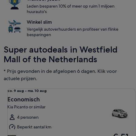
Leden besparen 10% of meer op ruim 1 miljoen
huurauto's
Winkel slim
Vergelijk autoverhuurders en profiteer van flinke
besparingen
Super autodeals in Westfield
Mall of the Netherlands
* Prijs gevonden in de afgelopen 6 dagen. Klik voor
actuele prijzen.
Economisch Kia Picanto or similar
zo.
zo. 9 aug - ma. 10 aug
9
Economisch
aug
Kia Picanto or similar
tot
ma.
4 personen
10
Beperkt aantal km
aug