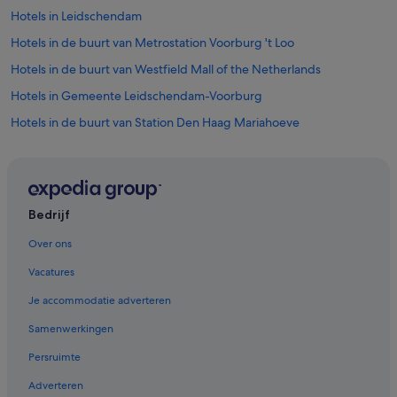
Hotels in Leidschendam
Hotels in de buurt van Metrostation Voorburg 't Loo
Hotels in de buurt van Westfield Mall of the Netherlands
Hotels in Gemeente Leidschendam-Voorburg
Hotels in de buurt van Station Den Haag Mariahoeve
Hotels in Den Haag
Hotels in Voorburg
Appartementen in Gemeente Leidschendam-Voorburg
Bedrijf
Pensions in Gemeente Leidschendam-Voorburg
Over ons
Vakantieparken in Gemeente Leidschendam-Voorburg
Vacatures
B&B in Gemeente Leidschendam-Voorburg
Je accommodatie adverteren
Pensions in Gemeente Leidschendam-Voorburg
Samenwerkingen
Hostels in Gemeente Leidschendam-Voorburg
Persruimte
Cottages in Gemeente Leidschendam-Voorburg
Adverteren
Chalets in Gemeente Leidschendam-Voorburg