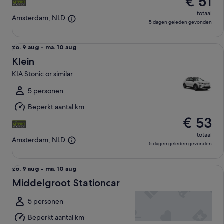
€ 51
totaal
Amsterdam, NLD
5 dagen geleden gevonden
Klein KIA Stonic or similar
zo.
zo. 9 aug - ma. 10 aug
9
Klein
aug
KIA Stonic or similar
tot
ma.
5 personen
10
Beperkt aantal km
aug
€ 53
totaal
Amsterdam, NLD
5 dagen geleden gevonden
Middelgroot Stationcar undefined
zo.
zo. 9 aug - ma. 10 aug
9
Middelgroot Stationcar
aug
tot
5 personen
ma.
Beperkt aantal km
10