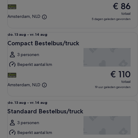
€ 86
aug
totaal
Amsterdam, NLD
5 dagen geleden gevonden
Compact Bestelbus/truck undefined
do.
do. 13 aug - vr. 14 aug
13
Compact Bestelbus/truck
aug
tot
3 personen
vr.
Beperkt aantal km
14
€ 110
aug
totaal
Amsterdam, NLD
19 uur geleden gevonden
Standaard Bestelbus/truck undefined
do.
do. 13 aug - vr. 14 aug
13
Standaard Bestelbus/truck
aug
tot
3 personen
vr.
Beperkt aantal km
14