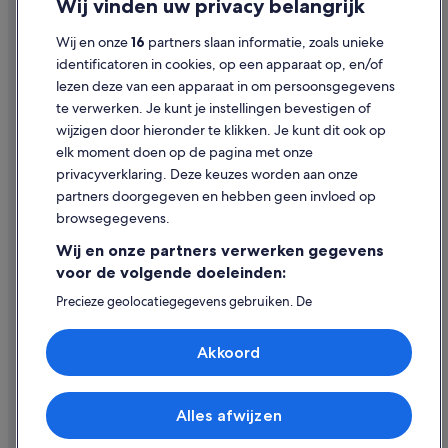
Wij vinden uw privacy belangrijk
Hotels met zwembad in Leidschendam
Cookies
Wij en onze
16
partners slaan informatie, zoals unieke
Hotels voor shoppers in Leidschendam
Gebruiksvoorwaarden
identificatoren in cookies, op een apparaat op, en/of
Hotels met casino in Leidschendam
lezen deze van een apparaat in om persoonsgegevens
Juridische informatie/Contact
te verwerken. Je kunt je instellingen bevestigen of
Strand in Leidschendam
Inhoudsrichtlijnen en inhoud rapporteren
wijzigen door hieronder te klikken. Je kunt dit ook op
Historische in Leidschendam
elk moment doen op de pagina met onze
Hulp
Luxe in Landen
privacyverklaring. Deze keuzes worden aan onze
partners doorgegeven en hebben geen invloed op
Familie in Voorburg
Contact
browsegegevens.
Hotels met restaurant in Voorburg
Je boeking wijzigen of annuleren
Wij en onze partners verwerken gegevens
Golf in Voorburg
Restitutieproces en tijdsbestek
voor de volgende doeleinden:
Hotels met restaurant in Mariahoeve
Boek een vlucht met airlinetegoed
Precieze geolocatiegegevens gebruiken. De
apparaatkenmerken actief scannen ter identificatie.
Marriott Hotels & Resorts in Leidschendam
Internationale reisdocumenten
Informatie op een apparaat opslaan en/of openen.
Akkoord
Best Western-hotels in Leidschendam
Gepersonaliseerde advertenties en content, advertentie-
en contentmetingen, doelgroepenonderzoek en
Van der Valk Hotels in Leidschendam
ontwikkeling van diensten.
Partnerlijst (derden)
Bastion Hotels in Leidschendam
Alles afwijzen
© 2026 Expedia, Inc. - een bedrijf van Expedia Group. Alle rechten
voorbehouden. Expedia en het Expedia-logo zijn handelsmerken of
Nh Hotels in Leidschendam