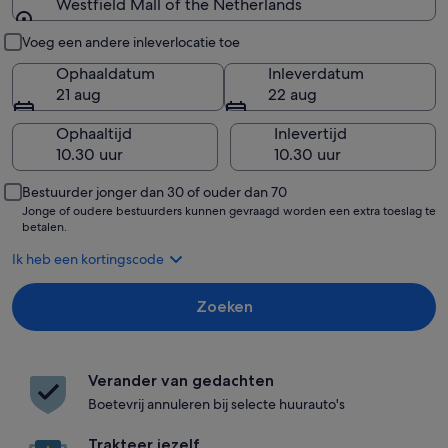
Westfield Mall of the Netherlands
Ophalen en inleveren
Voeg een andere inleverlocatie toe
Ophaaldatum
Inleverdatum
21 aug
22 aug
Ophaaltijd
Inlevertijd
Bestuurder jonger dan 30 of ouder dan 70
Jonge of oudere bestuurders kunnen gevraagd worden een extra toeslag te
betalen.
Ik heb een kortingscode
Zoeken
Verander van gedachten
Boetevrij annuleren bij selecte huurauto's
Trakteer jezelf