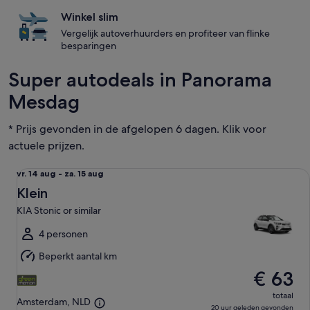
Winkel slim
Vergelijk autoverhuurders en profiteer van flinke
besparingen
Super autodeals in Panorama
Mesdag
* Prijs gevonden in de afgelopen 6 dagen. Klik voor
actuele prijzen.
Klein KIA Stonic or similar
vr.
vr. 14 aug - za. 15 aug
14
Klein
aug
KIA Stonic or similar
tot
za.
4 personen
15
Beperkt aantal km
aug
€ 63
totaal
Amsterdam, NLD
20 uur geleden gevonden