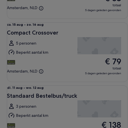
totaal
Amsterdam, NLD
5 dagen geleden gevonden
Compact Crossover undefined
za.
za. 15 aug - zo. 16 aug
15
Compact Crossover
aug
tot
5 personen
zo.
Beperkt aantal km
16
€ 79
aug
totaal
Amsterdam, NLD
5 dagen geleden gevonden
Standaard Bestelbus/truck undefined
di.
di. 11 aug - wo. 12 aug
11
Standaard Bestelbus/truck
aug
tot
3 personen
wo.
Beperkt aantal km
12
€ 138
aug