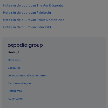
Hotels in de buurt van Theater Diligentia
Hotels in de buurt van Paleistuin
Hotels in de buurt van Paleis Noordeinde
Hotels in de buurt van Plein 1813
Hotels in Den Haag
Hotels met 5 sterren in Den Haag
Campings en stacaravans in Den Haag
Bedrijf
B&B in Den Haag
Over ons
Chalets in Den Haag
Vacatures
Aparthotels in Den Haag
Je accommodatie adverteren
Villa's in Den Haag
Samenwerkingen
Particuliere vakantiehuizen in Den Haag
Persruimte
Vakantieparken in Zuid-Holland
Adverteren
Aparthotels in Zuid-Holland
Villa's in Zuid-Holland