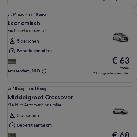
Economisch Kia Picanto or similar
vr.
vr. 14 aug - za. 15 aug
14
Economisch
aug
Kia Picanto or similar
tot
za.
5 personen
15
Beperkt aantal km
aug
€ 63
totaal
Amsterdam, NLD
20 uur geleden gevonden
Middelgroot Crossover KIA Niro Automatic or similar
za.
za. 15 aug - zo. 16 aug
15
Middelgroot Crossover
aug
KIA Niro Automatic or similar
tot
zo.
5 personen
16
Beperkt aantal km
aug
€ 68