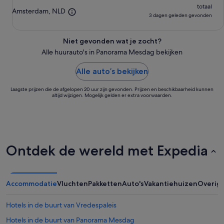
totaal
Amsterdam, NLD
3 dagen geleden gevonden
Niet gevonden wat je zocht?
Alle huurauto's in Panorama Mesdag bekijken
Alle auto’s bekijken
Laagste prijzen die de afgelopen 20 uur zijn gevonden. Prijzen en beschikbaarheid kunnen
altijd wijzigen. Mogelijk gelden er extra voorwaarden.
Ontdek de wereld met Expedia
Accommodatie
Vluchten
Pakketten
Auto's
Vakantiehuizen
Overig
Hotels in de buurt van Vredespaleis
Hotels in de buurt van Panorama Mesdag