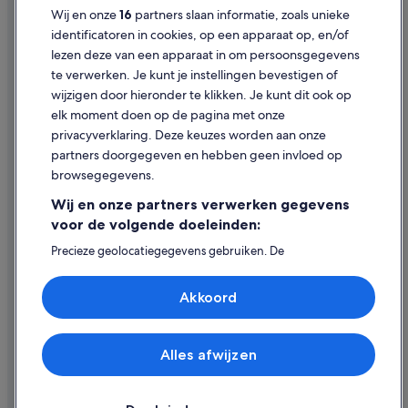
Wij en onze
16
partners slaan informatie, zoals unieke
Golf in Zuid-Holland
Gebruiksvoorwaarden
identificatoren in cookies, op een apparaat op, en/of
Avonturen in Zuid-Holland
lezen deze van een apparaat in om persoonsgegevens
Juridische informatie/Contact
te verwerken. Je kunt je instellingen bevestigen of
Boetiek in Zuid-Holland
Inhoudsrichtlijnen en inhoud rapporteren
wijzigen door hieronder te klikken. Je kunt dit ook op
Spa in Zuid-Holland
elk moment doen op de pagina met onze
Hulp
Independent-Hotels in Den Haag
privacyverklaring. Deze keuzes worden aan onze
partners doorgegeven en hebben geen invloed op
Yotel-Hotels in Den Haag
Contact
browsegegevens.
Hyatt Hotels in Den Haag
Je boeking wijzigen of annuleren
Wij en onze partners verwerken gegevens
A&O Hostels-hotels in Den Haag
Restitutieproces en tijdsbestek
voor de volgende doeleinden:
Citizenm Hotels in Den Haag
Boek een vlucht met airlinetegoed
Precieze geolocatiegegevens gebruiken. De
apparaatkenmerken actief scannen ter identificatie.
Accor Hotels in Den Haag
Internationale reisdocumenten
Informatie op een apparaat opslaan en/of openen.
Akkoord
Hilton Hotels in Den Haag
Gepersonaliseerde advertenties en content, advertentie-
en contentmetingen, doelgroepenonderzoek en
ontwikkeling van diensten.
Partnerlijst (derden)
Alles afwijzen
© 2026 Expedia, Inc. - een bedrijf van Expedia Group. Alle rechten
voorbehouden. Expedia en het Expedia-logo zijn handelsmerken of
geregistreerde handelsmerken van Expedia, Inc.