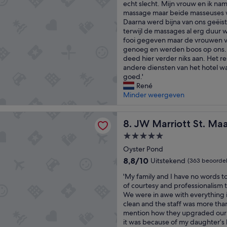
u
d
echt slecht. Mijn vrouw en ik n
e
(1.009
h
p
,
massage maar beide masseuses w
m
beoordelingen)
o
e
f
Daarna werd bijna van ons geëist
a
t
r
i
terwijl de massages al erg duur
r
w
n
j
fooi gegeven maar de vrouwen v
i
a
e
n
genoeg en werden boos op ons. 
n
t
t
e
deed hier verder niks aan. Het r
a
e
t
z
andere diensten van het hotel w
p
r
e
w
goed.'
o
i
a
e
René
o
n
c
m
Minder weergeven
l
t
c
b
w
h
o
a
a
iott St. Maarten Beach Resort & Spa
e
m
JW Marriott St. Maarten Be
d
8. JW Marriott St. Ma
r
r
m
e
e
o
5.0-
o
n
n
o
sterrenaccommodatie
d
Oyster Pond
.
m
m
a
P
8.8
e
8,8/10
Uitstekend
t
(363 beoordel
t
r
van
e
h
'
i
'My family and I have no words t
i
10,
r
e
M
e
of courtesy and professionalism t
m
Uitstekend,
d
2
y
m
We were in awe with everything in
a
(363
a
n
f
e
clean and the staff was more tha
h
beoordelingen)
n
d
a
t
mention how they upgraded our r
o
p
d
m
g
it was because of my daughter’s b
t
e
a