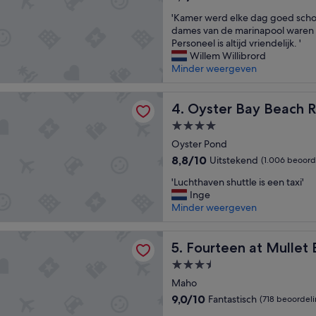
r
van
'
'Kamer werd elke dag goed sch
y
10,
K
dames van de marinapool waren 
a
Fantastisch,
a
Personeel is altijd vriendelijk. '
c
(1.935
m
Willem Willibrord
c
beoordelingen)
e
Minder weergeven
o
r
m
w
m
Bay Beach Resort
e
Oyster Bay Beach Resort
4. Oyster Bay Beach R
o
r
d
4.0-
d
a
sterrenaccommodatie
e
Oyster Pond
t
l
i
8.8
8,8/10
Uitstekend
(1.006 beoord
k
n
van
'
e
'Luchthaven shuttle is een taxi'
g
10,
L
d
Inge
.
Uitstekend,
u
a
Minder weergeven
H
(1.006
c
g
o
beoordelingen)
h
g
w
 at Mullet Bay
t
Fourteen at Mullet Bay
o
5. Fourteen at Mullet
e
h
e
v
3.5-
a
d
e
sterrenaccommodatie
v
Maho
s
r
e
c
I
9.0
9,0/10
Fantastisch
(718 beoordel
n
h
t
van