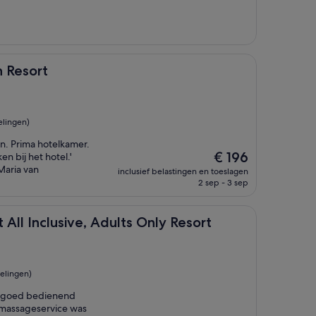
h Resort
elingen)
n. Prima hotelkamer.
De
€ 196
n bij het hotel.'
prijs
Maria van
inclusief belastingen en toeslagen
is
2 sep - 3 sep
€ 196
usive, Adults Only Resort
 All Inclusive, Adults Only Resort
elingen)
t goed bedienend
 massageservice was