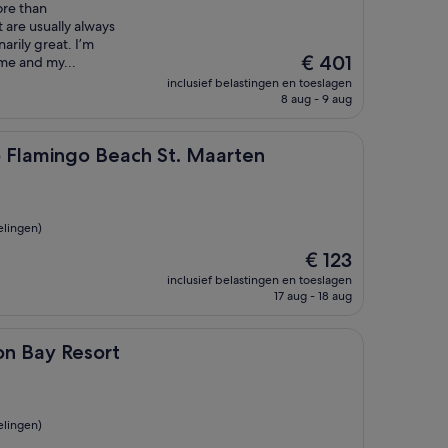
ore than
 are usually always
arily great. I’m
De
€ 401
me and my...
prijs
inclusief belastingen en toeslagen
is
8 aug - 9 aug
€ 401
go Beach St. Maarten
ub Flamingo Beach St. Maarten
elingen)
De
€ 123
prijs
inclusief belastingen en toeslagen
is
17 aug - 18 aug
€ 123
sort
son Bay Resort
elingen)