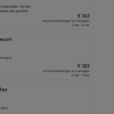
oongemaakt. De bar
meer dan perfekt.
De
€ 163
prijs
inclusief belastingen en toeslagen
is
7 sep - 8 sep
€ 163
esort
elingen)
De
€ 183
prijs
inclusief belastingen en toeslagen
is
2 sep - 3 sep
€ 183
 Bay
ingen)