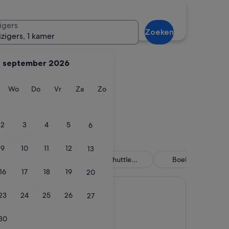
Oyster Pond
igers
Zoeken
izigers, 1 kamer
september 2026
ag
insdag
Woensdag
Donderdag
Vrijdag
Zaterdag
Zondag
Wo
Do
Vr
Za
Zo
s
Oyster Pond
2
3
4
5
6
 Maarten
9
10
11
12
13
lusive
Luchthavenshuttle
Boek nu, betaal la
inbegrepen
16
17
18
19
20
age
Spa Village
23
24
25
26
27
30
elingen)