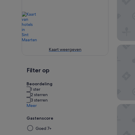
Sonesta 
Kaart weergeven
Filter op
Beoordeling
1 ster
2 sterren
3 sterren
Meer
Simpson
Gastenscore
Door
Goed 7+
een