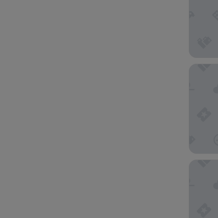
Hilton V
The Vill