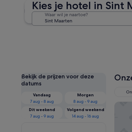
Kies je hotel in Sint
Philipsburg
Waar wil je naartoe?
Philipsburg
Onze
Bekijk de prijzen voor deze
datums
Ont
Vandaag
Morgen
7 aug - 8 aug
8 aug - 9 aug
The Mor
Dit weekend
Volgend weekend
7 aug - 9 aug
14 aug - 16 aug