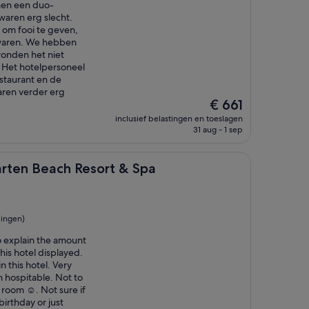
amen een duo-
aren erg slecht.
 om fooi te geven,
 waren. We hebben
onden het niet
Het hotelpersoneel
estaurant en de
aren verder erg
De
€ 661
prijs
inclusief belastingen en toeslagen
is
31 aug - 1 sep
€ 661
ach Resort & Spa
arten Beach Resort & Spa
ingen)
o explain the amount
his hotel displayed.
 this hotel. Very
n hospitable. Not to
oom ☺️. Not sure if
irthday or just