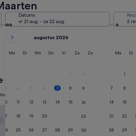
 Maarten
Simpsonbaai
Lowlands
Datums
Reiz
vr 21 aug. - za 22 aug.
2 re
De
augustus 2026
weergegeven
maanden
zijn
Maandag
Dinsdag
Woensdag
Donderdag
Vrijdag
Zaterdag
Zondag
Maand
D
Ma
Di
Wo
Do
Vr
Za
Zo
Ma
Di
August
2026
Simpsonbaai
Lowland
en
1
1
2
September
 beste keuzes voor hotels in Sint
2026.
3
4
5
6
7
8
7
8
9
bijt inbegrepen
Maho-strand
All-inc
10
11
12
13
14
15
14
15
16
gan Resort Spa Village
The Morgan Resort Spa Vill
1. The Morgan Resort 
17
18
19
20
21
22
21
22
23
4.0-
sterrenaccommodatie
Simpson Bay
24
25
26
27
28
29
28
29
30
9.0
9,0/10
Fantastisch
(2.349 beoord