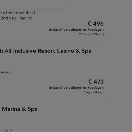
e front desk that I
 2nd day. I had no
De
€ 496
prijs
inclusief belastingen en toeslagen
is
27 aug - 28 aug
€ 496
usive Resort Casino & Spa
 All Inclusive Resort Casino & Spa
lingen)
De
€ 473
prijs
inclusief belastingen en toeslagen
is
7 sep - 8 sep
€ 473
 & Spa
, Marina & Spa
lingen)