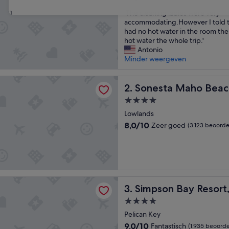
van
'
'The cleaning ladies were very
31
10,
T
accommodating.However I told th
Fantastisch,
h
had no hot water in the room the
(2.349
e
hot water the whole trip.'
beoordelingen)
c
Antonio
l
Minder weergeven
e
a
Maho Beach All Inclusive Resort Casino & Spa
n
Sonesta Maho Beach All Incl
2. Sonesta Maho Beach
i
4.0-
n
sterrenaccommodatie
g
Lowlands
l
8.0
8,0/10
Zeer goed
(3.123 beoorde
a
van
d
10,
i
Zeer
e
goed,
s
(3.123
w
beoordelingen)
 Bay Resort, Marina & Spa
Simpson Bay Resort, Marina
e
3. Simpson Bay Resort
r
4.0-
e
sterrenaccommodatie
Pelican Key
v
e
9.0
9,0/10
Fantastisch
(1.935 beoorde