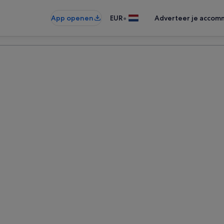
•
App openen
EUR
Adverteer je accom