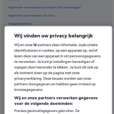
Amrath Hotels in Den Haag
Algemene voorwaarden (exclusief Vrbo-boekingen)
Motel One-hotels in Den Haag
Algemene voorwaarden van Vrbo
Nh Hotels in Den Haag
Toegankelijkheid
Apollo Hotels & Resorts in Den Haag
Privacy
Wij vinden uw privacy belangrijk
Moxy-Hotels in Den Haag
Cookies
Van der Valk Hotels in Centrum van Den Haag
Wij en onze
16
partners slaan informatie, zoals unieke
Gebruiksvoorwaarden
Aparthotels in Den Haag
identificatoren in cookies, op een apparaat op, en/of
lezen deze van een apparaat in om persoonsgegevens
Juridische informatie/Contact
Blokhutten in Den Haag
te verwerken. Je kunt je instellingen bevestigen of
Inhoudsrichtlijnen en inhoud rapporteren
Cottages in Den Haag
wijzigen door hieronder te klikken. Je kunt dit ook op
elk moment doen op de pagina met onze
Residenties in Den Haag
Hulp
privacyverklaring. Deze keuzes worden aan onze
B&B in Den Haag
partners doorgegeven en hebben geen invloed op
Contact
Woonboten in Den Haag
browsegegevens.
Je boeking wijzigen of annuleren
Villa's in Den Haag
Wij en onze partners verwerken gegevens
Restitutieproces en tijdsbestek
voor de volgende doeleinden:
Herbergen in Den Haag
Boek een vlucht met airlinetegoed
Precieze geolocatiegegevens gebruiken. De
Particuliere vakantiehuizen in Den Haag