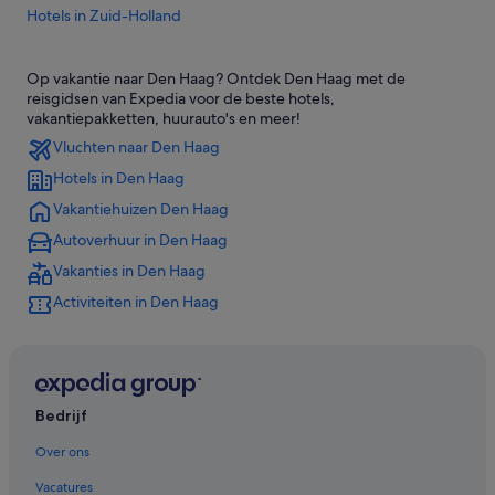
Hotels in Zuid-Holland
Hotels met gratis ontbijt in Den Haag
Op vakantie naar Den Haag? Ontdek Den Haag met de
Hotels met wifi in Den Haag
reisgidsen van Expedia voor de beste hotels,
Hotels met restaurant in Den Haag
vakantiepakketten, huurauto's en meer!
Vluchten naar Den Haag
Historische in Den Haag
Hotels in Den Haag
Hotels met uitzicht op zee in Den Haag
Vakantiehuizen Den Haag
Strand in Den Haag
Autoverhuur in Den Haag
Familie in Den Haag
Vakanties in Den Haag
Hotels met zwembad in Den Haag
Activiteiten in Den Haag
Boetiek in Den Haag
Romantische in Den Haag
Luxe in Den Haag
Lhbtq-Vriendelijke in Den Haag
Bedrijf
Hotels met airconditioning in Den Haag
Over ons
Spa in Den Haag
Vacatures