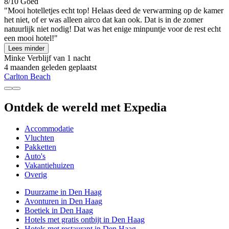
8/10
Goed
"Mooi hotelletjes echt top! Helaas deed de verwarming op de kamer
het niet, of er was alleen airco dat kan ook. Dat is in de zomer
natuurlijk niet nodig! Dat was het enige minpuntje voor de rest echt
een mooi hotel!"
Lees minder
Minke
Verblijf van 1 nacht
4 maanden geleden geplaatst
Carlton Beach
Ontdek de wereld met Expedia
Accommodatie
Vluchten
Pakketten
Auto's
Vakantiehuizen
Overig
Duurzame in Den Haag
Avonturen in Den Haag
Boetiek in Den Haag
Hotels met gratis ontbijt in Den Haag
Hotels met restaurant in Den Haag