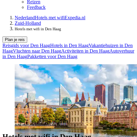
Reizen
Feedback
Nederland
Hotels met wifi
Expedia.nl
Zuid-Holland
Hotels met wifi in Den Haag
Plan je reis
Reisgids voor Den Haag
Hotels in Den Haag
Vakantiehuizen in Den
Haag
Vluchten naar Den Haag
Activiteiten in Den Haag
Autoverhuur
in Den Haag
Pakketten voor Den Haag
Hotels met wifi in Den Haag