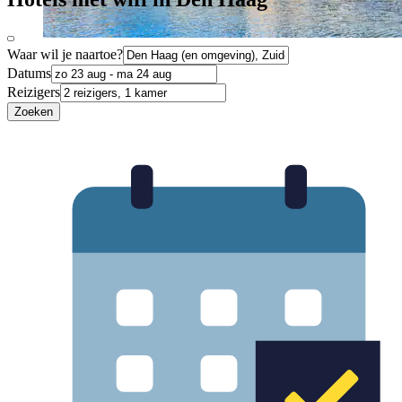
Waar wil je naartoe?
Datums
Reizigers
Zoeken