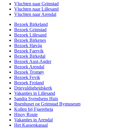
Vluchten naar Grimstad
Vluchten naar Lillesand
Vluchten naar Arendal
Bezoek Birkeland
Bezoek Grimstad
Bezoek Lillesand
Bezoek Birkenes
Bezoek Høvåg
Bezoek Faervik
Bezoek Birkedal
Bezoek Aust-Agder
Bezoek Arendal
Bezoek Tromøy
Bezoek Fevik
Bezoek Froland
Drievuldigheidskerk
Vakanties in Lillesand
Sandra Svendsens Huis
Ibsenhuset og Grimstad Bymuseum
Kollen bij Fjaereheia
Hisoy Route
Vakanties in Arendal
Het Kassenkanaal