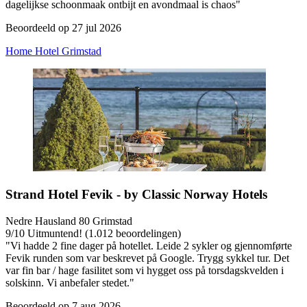
dagelijkse schoonmaak ontbijt en avondmaal is chaos"
Beoordeeld op 27 jul 2026
Home Hotel Grimstad
Strand Hotel Fevik - by Classic Norway Hotels
Nedre Hausland 80 Grimstad
9
/
10
Uitmuntend! (1.012 beoordelingen)
"Vi hadde 2 fine dager på hotellet. Leide 2 sykler og gjennomførte
Fevik runden som var beskrevet på Google. Trygg sykkel tur. Det
var fin bar / hage fasilitet som vi hygget oss på torsdagskvelden i
solskinn. Vi anbefaler stedet."
Beoordeeld op 7 aug 2026