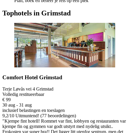
Plan, boek en beheer je reis op één plek
Tophotels in Grimstad
Comfort Hotel Grimstad
Terje Løvås vei 4 Grimstad
Volledig restitueerbaar
€ 99
30 aug - 31 aug
inclusief belastingen en toeslagen
9,2
/
10
Uitmuntend! (77 beoordelingen)
"Kjempe fint hotell! Rommet var fint, lobbyen og restauranten var
kjempe fin og gymmen var godt utstyrt med nydelig utsikt..
Frokosten var super bra!! Det ligger litt utenfor sentrum, men det