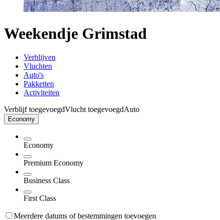
Weekendje Grimstad
Verblijven
Vluchten
Auto's
Pakketten
Activiteiten
Verblijf toegevoegd
Vlucht toegevoegd
Auto
Economy
Economy
Premium Economy
Business Class
First Class
Meerdere datums of bestemmingen toevoegen