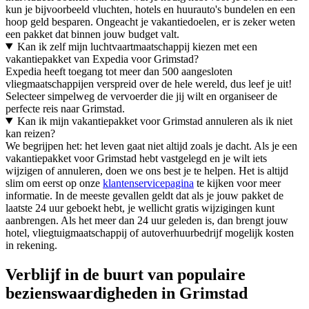
kun je bijvoorbeeld vluchten, hotels en huurauto's bundelen en een
hoop geld besparen. Ongeacht je vakantiedoelen, er is zeker weten
een pakket dat binnen jouw budget valt.
Kan ik zelf mijn luchtvaartmaatschappij kiezen met een
vakantiepakket van Expedia voor Grimstad?
Expedia heeft toegang tot meer dan 500 aangesloten
vliegmaatschappijen verspreid over de hele wereld, dus leef je uit!
Selecteer simpelweg de vervoerder die jij wilt en organiseer de
perfecte reis naar Grimstad.
Kan ik mijn vakantiepakket voor Grimstad annuleren als ik niet
kan reizen?
We begrijpen het: het leven gaat niet altijd zoals je dacht. Als je een
vakantiepakket voor Grimstad hebt vastgelegd en je wilt iets
wijzigen of annuleren, doen we ons best je te helpen. Het is altijd
slim om eerst op onze
klantenservicepagina
te kijken voor meer
informatie. In de meeste gevallen geldt dat als je jouw pakket de
laatste 24 uur geboekt hebt, je wellicht gratis wijzigingen kunt
aanbrengen. Als het meer dan 24 uur geleden is, dan brengt jouw
hotel, vliegtuigmaatschappij of autoverhuurbedrijf mogelijk kosten
in rekening.
Verblijf in de buurt van populaire
bezienswaardigheden in Grimstad