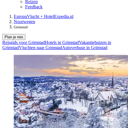
Reizen
Feedback
Europa
Vlucht + Hotel
Expedia.nl
Noorwegen
Grimstad
Plan je reis
Reisgids voor Grimstad
Hotels in Grimstad
Vakantiehuizen in
Grimstad
Vluchten naar Grimstad
Autoverhuur in Grimstad