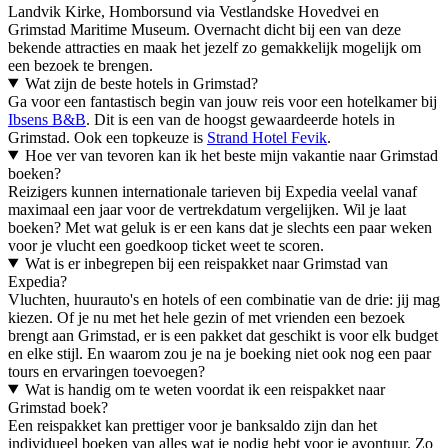
Landvik Kirke, Homborsund via Vestlandske Hovedvei en
Grimstad Maritime Museum. Overnacht dicht bij een van deze
bekende attracties en maak het jezelf zo gemakkelijk mogelijk om
een bezoek te brengen.
Wat zijn de beste hotels in Grimstad?
Ga voor een fantastisch begin van jouw reis voor een hotelkamer bij
Ibsens B&B
. Dit is een van de hoogst gewaardeerde hotels in
Grimstad. Ook een topkeuze is
Strand Hotel Fevik
.
Hoe ver van tevoren kan ik het beste mijn vakantie naar Grimstad
boeken?
Reizigers kunnen internationale tarieven bij Expedia veelal vanaf
maximaal een jaar voor de vertrekdatum vergelijken. Wil je laat
boeken? Met wat geluk is er een kans dat je slechts een paar weken
voor je vlucht een goedkoop ticket weet te scoren.
Wat is er inbegrepen bij een reispakket naar Grimstad van
Expedia?
Vluchten, huurauto's en hotels of een combinatie van de drie: jij mag
kiezen. Of je nu met het hele gezin of met vrienden een bezoek
brengt aan Grimstad, er is een pakket dat geschikt is voor elk budget
en elke stijl. En waarom zou je na je boeking niet ook nog een paar
tours en ervaringen toevoegen?
Wat is handig om te weten voordat ik een reispakket naar
Grimstad boek?
Een reispakket kan prettiger voor je banksaldo zijn dan het
individueel boeken van alles wat je nodig hebt voor je avontuur. Zo