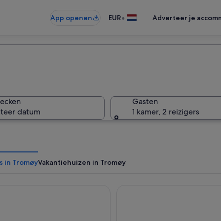
•
App openen
EUR
Adverteer je accom
hecken
Gasten
cteer datum
1 kamer, 2 reizigers
s in Tromøy
Vakantiehuizen in Tromøy
Arendal
Comfort Hotel Grimstad