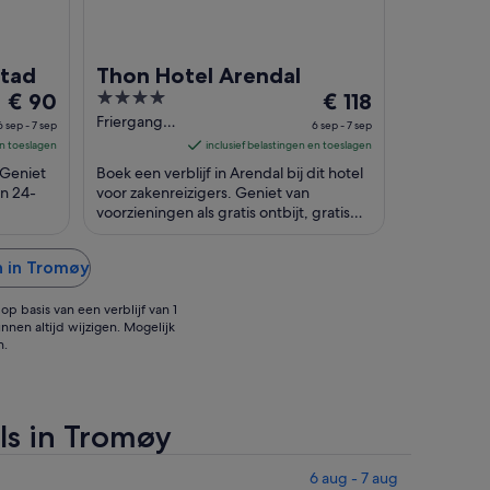
stad
Thon Hotel Arendal
De
4
De
€ 90
€ 118
prijs
out
prijs
Friergangen
6 sep - 7 sep
6 sep - 7 sep
1 Arendal
is
of
is
en toeslagen
inclusief belastingen en toeslagen
€ 90
5
€ 118
. Geniet
Boek een verblijf in Arendal bij dit hotel
per
per
en 24-
voor zakenreizigers. Geniet van
nacht
voorzieningen als gratis ontbijt, gratis
nacht
 In de
wifi en een dakterras. In de buurt vind je
van
van
...
6
6
n in Tromøy
sep
sep
tot
tot
p basis van een verblijf van 1
7
7
nnen altijd wijzigen. Mogelijk
n.
sep
sep
ls in Tromøy
6 aug - 7 aug