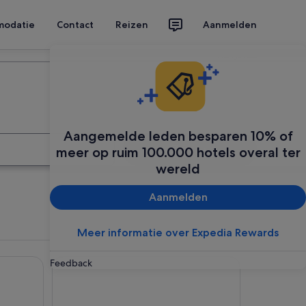
modatie
Contact
Reizen
Aanmelden
Plan je reis
Aangemelde leden besparen 10% of
Zoeken
meer op ruim 100.000 hotels overal ter
wereld
Aanmelden
Meer informatie over Expedia Rewards
Thon Hotel Arendal
Feedback