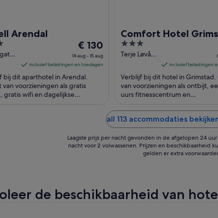
ll Arendal
Comfort Hotel Grim
De
3
€ 130
prijs
out
 gate
Terje Løvås
14 aug - 15 aug
rendal
vei 4
is
of
inclusief belastingen en toeslagen
inclusief belastingen 
Grimstad
€ 130
5
f bij dit aparthotel in Arendal.
Verblijf bij dit hotel in Grimstad
per
 van voorzieningen als gratis
van voorzieningen als ontbijt, e
, gratis wifi en dagelijkse
nacht
uurs fitnesscentrum en
maakservice. In de buurt vind je
parkeergelegenheid ter plaatse.
van
isters ...
buurt vind je trekpleisters ...
14
all 113 accommodaties bekijke
aug
tot
Laagste prijs per nacht gevonden in de afgelopen 24 uur o
15
nacht voor 2 volwassenen. Prijzen en beschikbaarheid ku
gelden er extra voorwaarde
aug
oleer de beschikbaarheid van hote