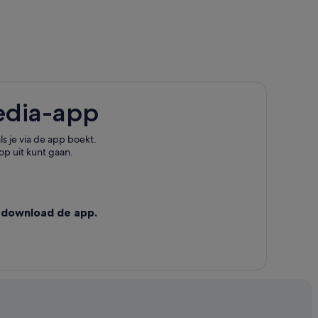
edia-app
s je via de app boekt.
op uit kunt gaan.
 download de app.