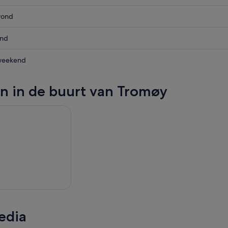
vond
d,
end
vond,
weekend
n in de buurt van Tromøy
,
,
edia