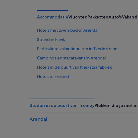
Accommodatie
Vluchten
Pakketten
Auto's
Vakant
Hotels met zwembad in Arendal
Strand in Fevik
Particuliere vakantiehuizen in Tvedestrand
Campings en stacaravans in Arendal
Hotels in de buurt van Nes-staalfabriek
Hotels in Froland
Hotels in Grimstad
Hotels in Tvedestrand
Hotels in Tromøy
Steden in de buurt van Tromøy
Plekken die je niet 
Hotels met 4 sterren in Arendal
Arendal