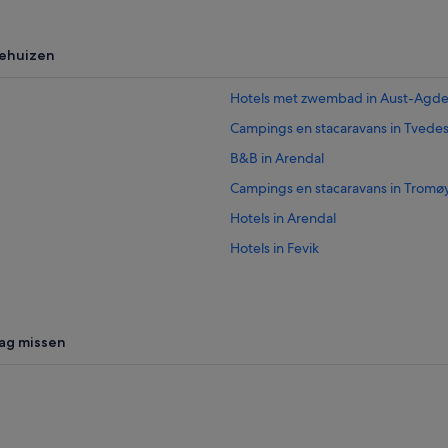
iehuizen
Hotels met zwembad in Aust-Agde
Campings en stacaravans in Tvede
B&B in Arendal
Campings en stacaravans in Tromø
Hotels in Arendal
Hotels in Fevik
Hotels in de buurt van Nes Verk-go
Hotels in Lyngør
Hotels in Gjeving
mag missen