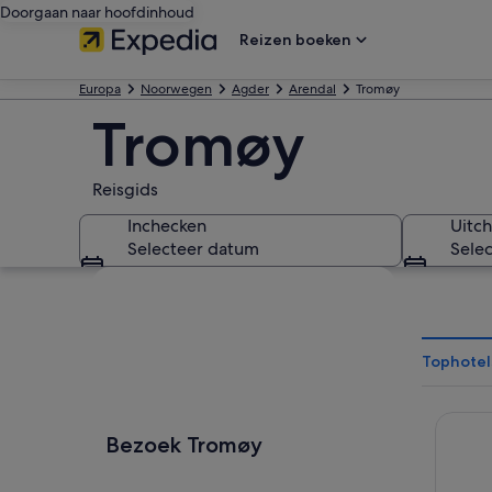
Doorgaan naar hoofdinhoud
Reizen boeken
Europa
Noorwegen
Agder
Arendal
Tromøy
Tromøy
Reisgids
Inchecken
Uitc
Selecteer datum
Sele
Kaart verkennen
Tophotel
Hotell 
Bezoek Tromøy