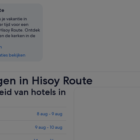
te
 je vakantie in
r tijd voor een
Hisoy Route. Ontdek
 en de kerken in de
n
ies bekijken
gen in Hisoy Route
id van hotels in
8 aug - 9 aug
9 aug - 10 aug