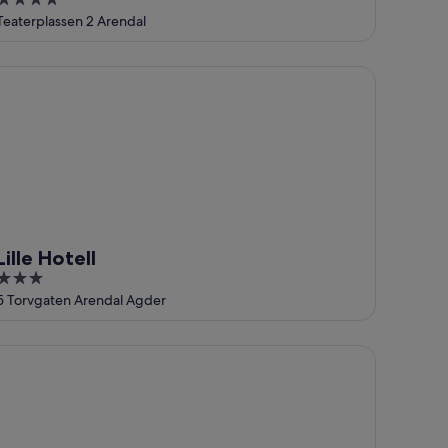
4
out
Teaterplassen 2 Arendal
of
5
lle Hotell
Lille Hotell
3
out
5 Torvgaten Arendal Agder
of
5
weldig huis met 3 slaapkamers in.