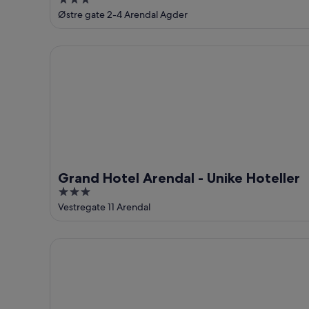
3
out
Østre gate 2-4 Arendal Agder
of
5
Grand Hotel Arendal - Unike Hoteller
Grand Hotel Arendal - Unike Hoteller
3
out
Vestregate 11 Arendal
of
5
Modern apartment with 2 bedrooms in Arendal