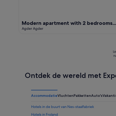
Modern apartment with 2 bedrooms
in Arendal
Agder Agder
La
n
Ontdek de wereld met Exp
Accommodatie
Vluchten
Pakketten
Auto's
Vakant
Hotels in de buurt van Nes-staalfabriek
Hotels in Froland