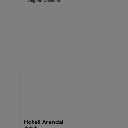
de
prijzen
Controleer
Volgend weekend
buurt
in
de
van
de
prijzen
Hisoy
buurt
in
Route
van
de
voor
Hisoy
buurt
vannacht,
Route
van
8
voor
Hisoy
aug
morgenavond,
Route
-
9
voor
9
aug
volgend
aug
-
weekend,
Hotell Arendal
10
14
aug
aug
-
16
aug
Hotell Arendal