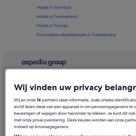
Hotels in Grimstad
Hotels in Tvedestrand
Hotels in Tromøy
Particuliere vakantiehuizen in Tvedestrand
B&B in Arendal
Campings en stacaravans in Tromøy
Hotels met zwembad in Aust-Agder
Bedrijf
Ontdekk
Wij vinden uw privacy belangr
Over ons
Reisgids Ne
Vacatures
Hotels in N
Wij en onze
16
partners slaan informatie, zoals unieke identificat
en/of lezen deze van een apparaat in om persoonsgegevens te ve
Je accommodatie adverteren
Vakantiehui
bevestigen of wijzigen door hieronder te klikken. Je kunt dit 
Samenwerkingen
Op vakantie
met onze privacyverklaring. Deze keuzes worden aan onze par
invloed op browsegegevens.
Persruimte
Binnenlands