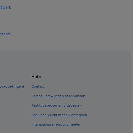
lfpark
strand
l
Hulp
rbo-boekingen)
Contact
Je boeking wijzigen of annuleren
Restitutieproces en tijdsbestek
Boek een vlucht met airlinetegoed
Internationale reisdocumenten