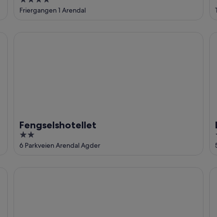
4
out
Friergangen 1 Arendal
of
5
Fengselshotellet
Li
Fengselshotellet
2
out
6 Parkveien Arendal Agder
of
5
Geweldig appartement in Arendal met WiFi
Ge