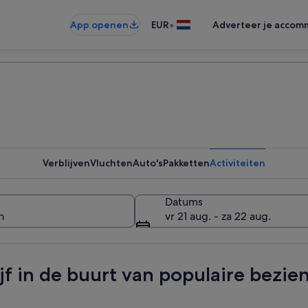
•
App openen
EUR
Adverteer je accom
Verblijven
Vluchten
Auto's
Pakketten
Activiteiten
Datums
vr 21 aug. - za 22 aug.
ijf in de buurt van populaire bezi
e