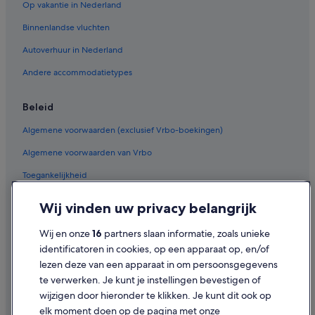
Op vakantie in Nederland
Binnenlandse vluchten
Autoverhuur in Nederland
Andere accommodatietypes
Beleid
Algemene voorwaarden (exclusief Vrbo-boekingen)
Algemene voorwaarden van Vrbo
Toegankelijkheid
Privacy
Wij vinden uw privacy belangrijk
Cookies
Wij en onze
16
partners slaan informatie, zoals unieke
Gebruiksvoorwaarden
identificatoren in cookies, op een apparaat op, en/of
lezen deze van een apparaat in om persoonsgegevens
Juridische informatie/Contact
te verwerken. Je kunt je instellingen bevestigen of
Inhoudsrichtlijnen en inhoud rapporteren
wijzigen door hieronder te klikken. Je kunt dit ook op
elk moment doen op de pagina met onze