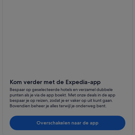
Appartementen in Frankfurt
Independent-Hotels in Darmstadt
Fletcher-Hotels in Biedenkopf
Nh Hotels in Frankfurt
Best Western-hotels in Fulda
Hotels met 4 sterren in Limburg an der Lahn
Hotels met 4 sterren in Marburg
Hotels met 5 sterren in Ruedesheim am Rhein
Hotels met 3 sterren in Frankfurt
Kom verder met de Expedia-app
Hotels in Dillenburg
Bespaar op geselecteerde hotels en verzamel dubbele
punten als je via de app boekt. Met onze deals in de app
Hotels in Darmstadt
bespaar je op reizen, zodat je er vaker op uit kunt gaan.
Bovendien beheer je alles terwijl je onderweg bent.
Hotels in Willingen
Hotels in Wiesbaden
Overschakelen naar de app
Hotels in Fulda
Hotels in Frankfurt