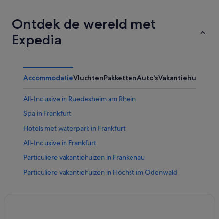
Ontdek de wereld met
Expedia
Accommodatie
Vluchten
Pakketten
Auto's
Vakantiehuizen
Ov
All-Inclusive in Ruedesheim am Rhein
Spa in Frankfurt
Hotels met waterpark in Frankfurt
All-Inclusive in Frankfurt
Particuliere vakantiehuizen in Frankenau
Particuliere vakantiehuizen in Höchst im Odenwald
B&B in Willingen
Particuliere vakantiehuizen in Willingen
Chalets in Diemelsee