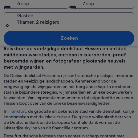
6 sep
7 sep
Gasten
1 kamer, 2 reizigers
Een stadsgezicht in de schemering met
Zoeken
Reis door de veelzijdige deelstaat Hessen en ontdek
middeleeuwse stadjes, ontspan in kuuroorden, proef
beroemde wijnen en fotografeer glooiende heuvels
met wijngaarden.
De Duitse deelstaat Hessen is rijk aan historische plaatsjes, moderne
steden en veelzijdige landschappen. Kenmerkend voor de
omgeving zijn de wijngaarden en het berglandschap. In de steden
staan je bijzondere steegjes, wijnmakerijen en unieke bouwwerken
te wachten. Van imposante monumenten tot uitgedoofde vulkanen:
Hessen loopt over van de unieke bezienswaardigheden.
O
In
Frankfurt
, de grootste en bekendste stad van de deelstaat, kun je
p
kennismaken met de lokale cultuur. De glazen wolkenkrabbers van
e
de Deutsche Bank en de Europese Centrale Bank vormen de
n
luisterrijke skyline van dit financiële centrum.
t
Deze futuristische kolossen staan echter in scherp contrast met