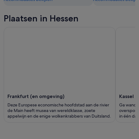
Plaatsen in Hessen
Frankfurt (en omgeving)
Kassel
Deze Europese economische hoofdstad aan de rivier
Ga wandel
de Main heeft musea van wereldklasse, zoete
overspoele
appelwijn en de enige wolkenkrabbers van Duitsland.
in één dag