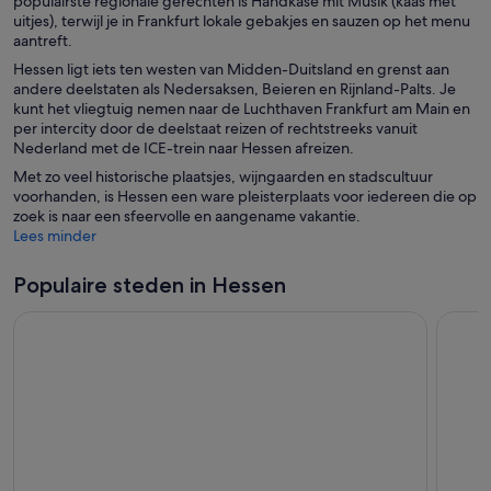
populairste regionale gerechten is Handkäse mit Musik (kaas met
n
i
n
t
uitjes), terwijl je in Frankfurt lokale gebakjes en sauzen op het menu
s
n
n
e
aantreft.
t
e
i
r
e
Hessen ligt iets ten westen van Midden-Duitsland en grenst aan
e
e
r
andere deelstaten als Nedersaksen, Beieren en Rijnland-Palts. Je
n
u
kunt het vliegtuig nemen naar de Luchthaven Frankfurt am Main en
n
w
per intercity door de deelstaat reizen of rechtstreeks vanuit
i
v
Nederland met de ICE-trein naar Hessen afreizen.
e
e
u
n
Met zo veel historische plaatsjes, wijngaarden en stadscultuur
w
s
voorhanden, is Hessen een ware pleisterplaats voor iedereen die op
v
t
zoek is naar een sfeervolle en aangename vakantie.
e
e
Lees minder
n
r
s
Populaire steden in Hessen
t
e
r