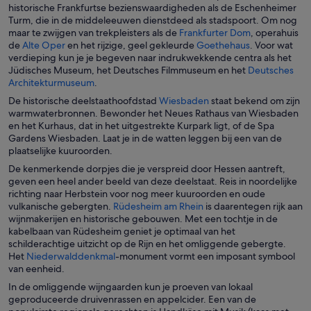
i
historische Frankfurtse bezienswaardigheden als de Eschenheimer
n
Turm, die in de middeleeuwen dienstdeed als stadspoort. Om nog
e
O
maar te zwijgen van trekpleisters als de
Frankfurter Dom
, operahuis
e
O
O
p
de
Alte Oper
en het rijzige, geel gekleurde
Goethehaus
. Voor wat
n
p
p
e
verdieping kun je je begeven naar indrukwekkende centra als het
n
e
e
n
Jüdisches Museum, het Deutsches Filmmuseum en het
Deutsches
i
n
O
n
t
Architekturmuseum
.
e
t
p
t
i
O
De historische deelstaathoofdstad
Wiesbaden
staat bekend om zijn
u
i
e
i
n
p
warmwaterbronnen. Bewonder het Neues Rathaus van Wiesbaden
w
n
n
n
e
e
en het Kurhaus, dat in het uitgestrekte Kurpark ligt, of de Spa
v
e
t
e
e
n
Gardens Wiesbaden. Laat je in de watten leggen bij een van de
e
e
i
e
n
t
plaatselijke kuuroorden.
n
n
n
n
n
i
s
De kenmerkende dorpjes die je verspreid door Hessen aantreft,
n
e
n
i
n
t
geven een heel ander beeld van deze deelstaat. Reis in noordelijke
i
e
i
e
e
e
richting naar Herbstein voor nog meer kuuroorden en oude
e
n
e
u
e
r
O
vulkanische gebergten.
Rüdesheim am Rhein
is daarentegen rijk aan
u
n
u
w
n
p
wijnmakerijen en historische gebouwen. Met een tochtje in de
w
i
w
v
n
e
kabelbaan van Rüdesheim geniet je optimaal van het
v
e
v
e
i
n
schilderachtige uitzicht op de Rijn en het omliggende gebergte.
e
u
e
n
e
O
t
Het
Niederwalddenkmal
-monument vormt een imposant symbool
n
w
n
s
u
p
i
van eenheid.
s
v
s
t
w
e
n
t
e
t
e
In de omliggende wijngaarden kun je proeven van lokaal
v
n
e
e
n
e
r
geproduceerde druivenrassen en appelcider. Een van de
e
t
e
r
s
r