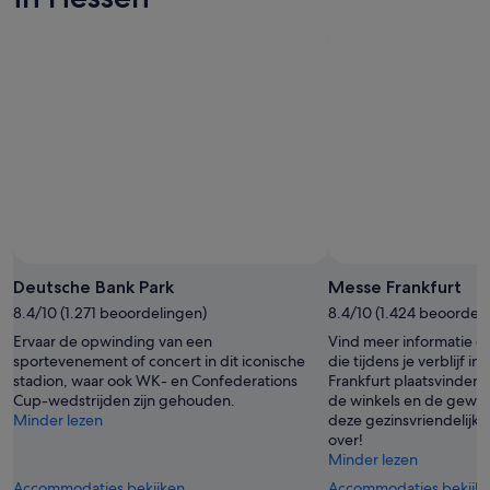
Deutsche Bank Park
Messe Frankfurt
8.4/10 (1.271 beoordelingen)
8.4/10 (1.424 beoordel
Ervaar de opwinding van een
Vind meer informatie 
sportevenement of concert in dit iconische
die tijdens je verblijf i
stadion, waar ook WK- en Confederations
Frankfurt plaatsvinden. 
Cup-wedstrijden zijn gehouden.
de winkels en de geweld
Minder lezen
deze gezinsvriendelijk
over!
Minder lezen
Accommodaties bekijken
Accommodaties bekijk