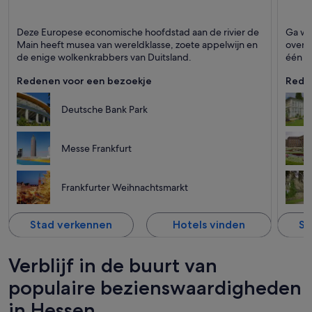
Frankfurt
Kassel
Deze Europese economische hoofdstad aan de rivier de
Ga wa
Staat bekend om Business, Sporten en Museums
Staat 
Main heeft musea van wereldklasse, zoete appelwijn en
oversp
de enige wolkenkrabbers van Duitsland.
één d
Redenen voor een bezoekje
Rede
Deutsche Bank Park
Messe Frankfurt
Frankfurter Weihnachtsmarkt
Stad verkennen
Hotels vinden
St
Verblijf in de buurt van
populaire bezienswaardigheden
in Hessen