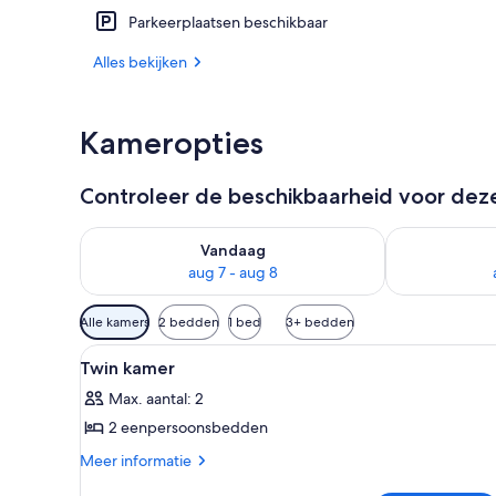
Parkeerplaatsen beschikbaar
Superior tw
Alles bekijken
Kameropties
Controleer de beschikbaarheid voor de
De beschikbaarheid controleren voor vanavond aug 
De beschikbaa
Vandaag
aug 7 - aug 8
Beschikbare
Alle kamers
2 bedden
1 bed
3+ bedden
filters
Alle
Een hotelkamer met een bed, e
voor
1
Twin kamer
foto's
kamers
Max. aantal: 2
voor
2 eenpersoonsbedden
Twin
kamer
Meer
Meer informatie
details
laden