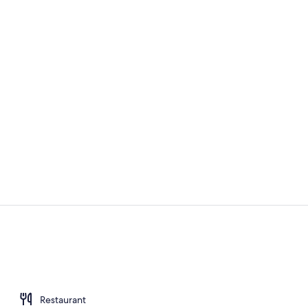
Een bad, ee
Exterieur
Restaurant