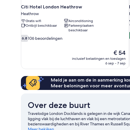
Citi Hotel London Heathrow
Heathrow
Gratis wifi
Airconditioning
Ontbijt beschikbaar
Parkeerplaatsen
beschikbaar
6.8
106 beoordelingen
6,8
van
10,
De
€ 54
106
prijs
beoordelingen
inclusief belastingen en toeslagen
is
6 sep - 7 sep
€ 54
Meld je aan om de in aanmerking kom
Meer beloningen voor meer avontu
Over deze buurt
Travelodge London Docklands is gelegen in de wijk Can
ligging vlak bij de luchthaven en vlak bij een metrosta
bezienswaardigheden en bij River Thames en Russell Sq
London Eye en Natural History Museum mag je zeker nie
Meer bekijken