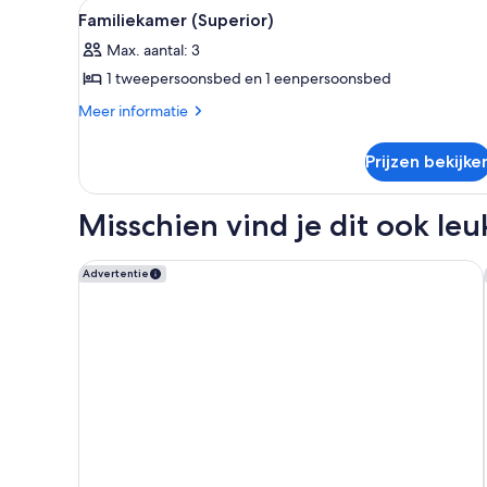
Alle
Een moderne hotelkamer met t
1
Familiekamer (Superior)
foto's
Max. aantal: 3
voor
1 tweepersoonsbed en 1 eenpersoonsbed
Familiekamer
(Superior)
Meer
Meer informatie
details
laden
over
Prijzen bekijke
Familiekamer
(Superior)
Misschien vind je dit ook leu
Citi Hotel London Heathrow
Advertentie