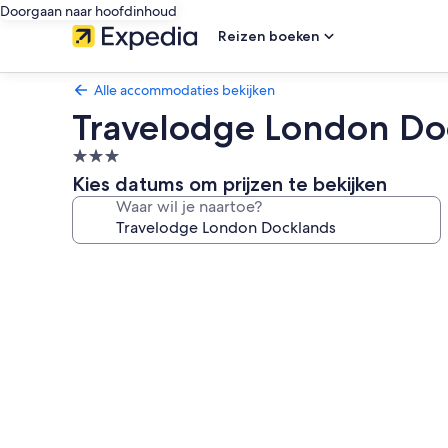
Doorgaan naar hoofdinhoud
Reizen boeken
Alle accommodaties bekijken
Travelodge London Do
3.0-
sterrenaccommodatie
Kies datums om prijzen te bekijken
Waar wil je naartoe?
Fotogalerie
voor
Travelodge
London
Docklands