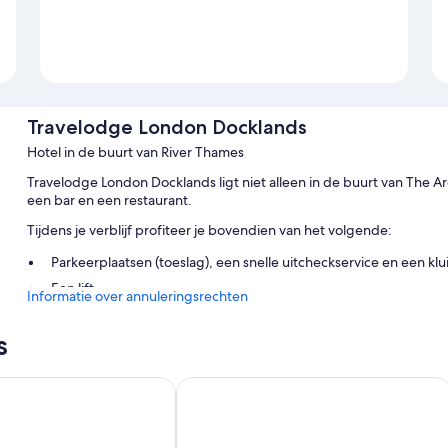
Travelodge London Docklands
Hotel in de buurt van River Thames
Travelodge London Docklands ligt niet alleen in de buurt van The Ar
een bar en een restaurant.
Tijdens je verblijf profiteer je bovendien van het volgende:
Parkeerplaatsen (toeslag), een snelle uitcheckservice en een klui
Een lift
Informatie over annuleringsrechten
Andere voorzieningen zijn o.a.:
s
Baden en haardrogers
Televisies met kabelzenders
xcel Docklands
Premier Inn London Docklands - Exce