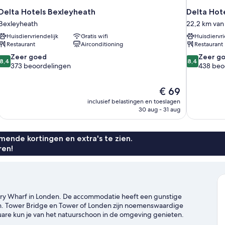
Delta Hotels Bexleyheath
Delta Hot
Bexleyheath
22,2 km van
Huisdiervriendelijk
Gratis wifi
Huisdiervri
Restaurant
Airconditioning
Restaurant
8.4
8.4
Zeer goed
Zeer g
8,4
8,4
van
van
373 beoordelingen
438 beo
10,
10,
Zeer
Zeer
De
€ 69
goed,
goed,
prijs
373
438
inclusief belastingen en toeslagen
is
30 aug - 31 aug
beoordelingen
beoordelin
€ 69
ende kortingen en extra's te zien.
ren!
ary Wharf in Londen. De accommodatie heeft een gunstige
tion. Tower Bridge en Tower of Londen zijn noemenswaardige
uare kun je van het natuurschoon in de omgeving genieten.
t overslaan.
Bekijk onze reisgids voor Londen