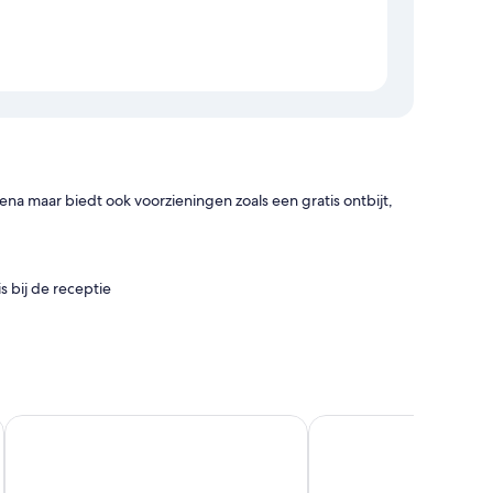
ena maar biedt ook voorzieningen zoals een gratis ontbijt,
s bij de receptie
l
Holiday Inn Express London - ExCeL by IHG
Holiday Inn Express L