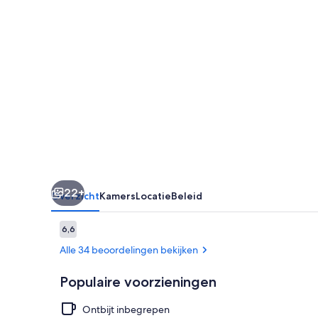
22+
Overzicht
Kamers
Locatie
Beleid
Beoordelingen
6,6
6,6 op 10 –
Alle 34 beoordelingen bekijken
Populaire voorzieningen
Ontbijt inbegrepen