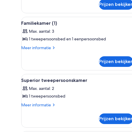
over
Prijzen bekijke
Twin
kamer
Alle
Hotelkamer met een groot bed, 
5
Familiekamer (1)
foto's
Max. aantal: 3
voor
1 tweepersoonsbed en 1 eenpersoonsbed
Familiekamer
(1)
Meer
Meer informatie
details
laden
over
Prijzen bekijke
Familiekamer
(1)
Alle
Een hotelkamer met een groot 
3
Superior tweepersoonskamer
foto's
Max. aantal: 2
voor
1 tweepersoonsbed
Superior
tweepersoonskamer
Meer
Meer informatie
details
laden
over
Prijzen bekijke
Superior
tweepersoonskamer