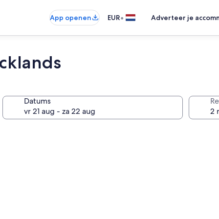
•
App openen
EUR
Adverteer je accom
cklands
Datums
Re