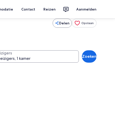
modatie
Contact
Reizen
Aanmelden
Delen
Opslaan
izigers
Zoeken