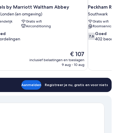
els by Marriott Waltham Abbey
Peckham Room Hotel
 Londen (en omgeving)
Southwark
endelijk
Gratis wifi
Gratis wifi
Airconditioning
Roomservice
7.6
oed
Goed
7,6
van
ordelingen
402 beoordelingen
10,
Goed,
De
€ 107
402
prijs
beoordelingen
inclusief belastingen en toeslagen
is
9 aug - 10 aug
gen
€ 107
Aanmelden
Registreer je nu, gratis en voor niets