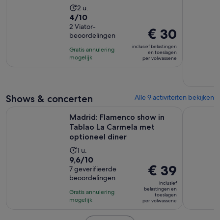
De
2 u.
4.0
4/10
activiteit
van
2 Viator-
duurt
De
€ 30
beoordelingen
10
2
prijs
met
inclusief belastingen
uur
Gratis annulering
is
en toeslagen
2
mogelijk
per volwassene
€ 30
beoordelingen
per
volwassene
Shows & concerten
Alle 9 activiteiten bekijken
Madrid: Flamenco show in Tablao La Carmela met optioneel
Essential 
Madrid: Flamenco show in
Tablao La Carmela met
optioneel diner
De
1 u.
9.6
9,6/10
activiteit
De
€ 39
van
7 geverifieerde
duurt
prijs
beoordelingen
10
1
inclusief
is
met
belastingen en
uur
Gratis annulering
toeslagen
€ 39
7
mogelijk
per volwassene
per
beoordelingen
volwassene