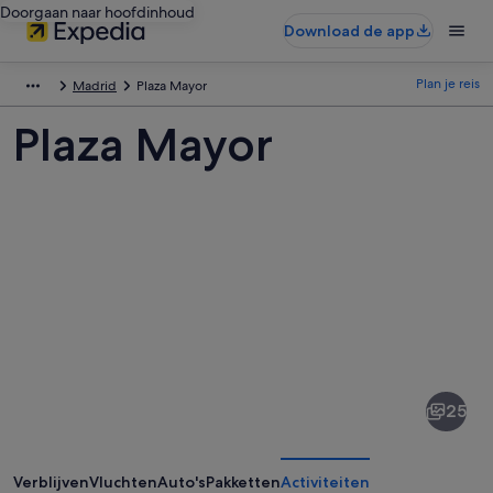
Doorgaan naar hoofdinhoud
Download de app
Plan je reis
Madrid
Plaza Mayor
Plaza Mayor
Afbeeldingen
van
Plaza
25
Mayor
Verblijven
Vluchten
Auto's
Pakketten
Activiteiten