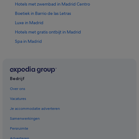
Hotels met zwembad in Madrid Centro
Boetiek in Barrio de las Letras
Luxe in Madrid
Hotels met gratis ontbijt in Madrid
Spa in Madrid
Hotels met restaurant in Madrid
Avonturen in Madrid
Budget in Madrid
Huisdiervriendelijke in Madrid
Bedrijf
Duurzame in Madrid
Over ons
Spa in Madrid
Vacatures
Hotels met casino in Madrid
Je accommodatie adverteren
Steigenberger-Hotels in Madrid
Samenwerkingen
Aspasios Apartments-hotels in Madrid
Persruimte
Silken-Hotels in Madrid
Adverteren