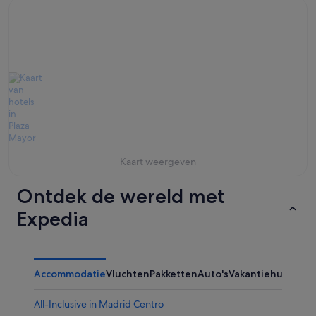
Kaart weergeven
Ontdek de wereld met
Expedia
Accommodatie
Vluchten
Pakketten
Auto's
Vakantiehuizen
Ov
All-Inclusive in Madrid Centro