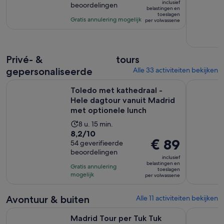
inclusief
beoordelingen
10
is
1
belastingen en
toeslagen
met
€ 28
uur
Gratis annulering mogelijk
per volwassene
2428
per
beoordelingen
volwassene
Privé- &
tours
gepersonaliseerde
Alle 33 activiteiten bekijken
Toledo met kathedraal - Hele dagtour vanuit Madrid met op
Madrid Oud
Toledo met kathedraal -
Hele dagtour vanuit Madrid
met optionele lunch
De
8 u. 15 min.
8.2
8,2/10
activiteit
De
€ 89
van
54 geverifieerde
duurt
prijs
beoordelingen
10
8
inclusief
is
met
belastingen en
uur
Gratis annulering
toeslagen
€ 89
54
mogelijk
en
per volwassene
per
beoordelingen
15
volwassene
minuten
Avontuur & buiten
Alle 11 activiteiten bekijken
Opent een nieuwe tab
Madrid Tour per Tuk Tuk
Madrid 2,5
Madrid Tour per Tuk Tuk