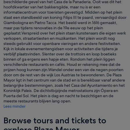
beschilderde gevel van het Casa de la Panaderia. Ooit was dit het
hoofdkwartier van het bakkersgilde, maar nu is er een
informatiecentrum voor toeristen gevestigd. Midden op het plein
staat een standbeeld van koning Filips III te paard, vervaardigd door
Giambologna en Pietro Tacca. Het beeld werd in 1616 gemaakt,
maar pas tijdens renovaties in de 19e eeuw op het plein
geplaatst.Verspreid over het plein staan kunstenaars die eigen werk
verkopen, straatartiesten en muzikanten. Het plein wordt nog
steeds gebruikt voor openbare vieringen en andere festiviteiten.
Kijk in lokale evenementengidsen voor activiteiten die tijdens je
verblijf plaatsvinden. Slenter over de trottoirs en loop boetieks
binnen of ga ergens een hapje eten. Rondom het plein liggen
verschillende restaurants en cafés. Houd er rekening mee dat de
prijzen hoog kunnen zijn.Wandel onder een van de negen poorten
door om de rest van de wijk Los Austrias te bewonderen. De Plaza
Mayor ligt in het centrum van de stad en is bereikbaar vanaf andere
belangrijke bestemmingen, zoals het Casa del Ayuntamiento en het
Koninklijk Paleis. De dichtstbijzijnde metrostations zijn Ópera en
Puerta del Sol. Het plein is dag en nacht te bezichtigen en de
meeste restaurants blijven lang open.
Lees minder
Browse tours and tickets to
explore Plaza Mayor