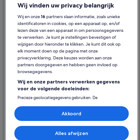
Privacy
Wij vinden uw privacy belangrijk
Hotels in de buurt van CaixaForum Madrid
Cookies
Hotels in de buurt van Casino de Madrid
Wij en onze
16
partners slaan informatie, zoals unieke
Gebruiksvoorwaarden
identificatoren in cookies, op een apparaat op, en/of
Hotels in Chueca
lezen deze van een apparaat in om persoonsgegevens
Juridische informatie/Contact
Hotels in de buurt van Teatro Circo Price
te verwerken. Je kunt je instellingen bevestigen of
Inhoudsrichtlijnen en inhoud rapporteren
Hotels in de buurt van Plaza de España - Princesa
wijzigen door hieronder te klikken. Je kunt dit ook op
elk moment doen op de pagina met onze
Hotels in de buurt van Plaza Lavapiés
Hulp
privacyverklaring. Deze keuzes worden aan onze
Hotels in de buurt van Plaza Mayor
partners doorgegeven en hebben geen invloed op
Contact
Hotels in Barrio de las Letras
browsegegevens.
Je boeking wijzigen of annuleren
Hotels in de buurt van Gran Via
Wij en onze partners verwerken gegevens
Restitutieproces en tijdsbestek
voor de volgende doeleinden:
Hotels in Cortes
Boek een vlucht met airlinetegoed
Precieze geolocatiegegevens gebruiken. De
Hotels in Madrid
apparaatkenmerken actief scannen ter identificatie.
Internationale reisdocumenten
Informatie op een apparaat opslaan en/of openen.
Hotels in de buurt van Palacio Real de Madrid
Akkoord
Gepersonaliseerde advertenties en content, advertentie-
Hotels in Lavapiés
en contentmetingen, doelgroepenonderzoek en
ontwikkeling van diensten.
Hotels in de buurt van Monasterio del Corpus Christi las
Partnerlijst (derden)
Carboneras
Alles afwijzen
© 2026 Expedia, Inc. - een bedrijf van Expedia Group. Alle rechten