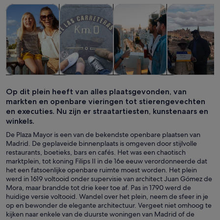
Opent een nieuwe tab
Opent een nieuwe ta
Opent 
Tours & daguitstapjes
Geschiedenis & cultuur
Eten, drinken & uitgaan
Privé- & geper
Tours &
Geschiedenis
Eten, drinken
Privé- &
daguitstapjes
& cultuur
& uitgaan
gepersonalise
Op dit plein heeft van alles plaatsgevonden, van
tours
markten en openbare vieringen tot stierengevechten
en executies. Nu zijn er straatartiesten, kunstenaars en
winkels.
De Plaza Mayor is een van de bekendste openbare plaatsen van
Madrid. De geplaveide binnenplaats is omgeven door stijlvolle
restaurants, boetieks, bars en cafés. Het was een chaotisch
marktplein, tot koning Filips II in de 16e eeuw verordonneerde dat
het een fatsoenlijke openbare ruimte moest worden. Het plein
werd in 1619 voltooid onder supervisie van architect Juan Gómez de
Mora, maar brandde tot drie keer toe af. Pas in 1790 werd de
huidige versie voltooid. Wandel over het plein, neem de sfeer in je
op en bewonder de elegante architectuur. Vergeet niet omhoog te
kijken naar enkele van de duurste woningen van Madrid of de