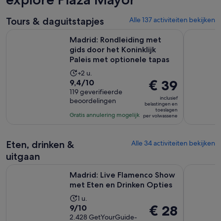
Tours & daguitstapjes
Alle 137 activiteiten bekijken
Madrid: Rondleiding met gids door het Koninklijk Paleis met
Rondleidin
Madrid: Rondleiding met
gids door het Koninklijk
Paleis met optionele tapas
De
+2 u.
9.4
De
€ 39
9,4/10
activiteit
van
119 geverifieerde
prijs
duurt
inclusief
beoordelingen
10
is
2
belastingen en
toeslagen
met
€ 39
uur
Gratis annulering mogelijk
per volwassene
119
per
beoordelingen
volwassene
Eten, drinken &
Alle 34 activiteiten bekijken
uitgaan
Ope
Madrid: Live Flamenco Show met Eten en Drinken Opties
Madrid in 
Madrid: Live Flamenco Show
met Eten en Drinken Opties
De
1 u.
9.0
De
€ 28
9/10
activiteit
van
2.428 GetYourGuide-
prijs
duurt