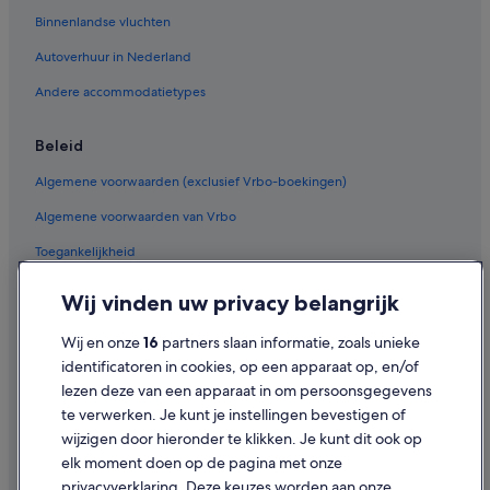
Binnenlandse vluchten
Autoverhuur in Nederland
Andere accommodatietypes
Beleid
Algemene voorwaarden (exclusief Vrbo-boekingen)
Algemene voorwaarden van Vrbo
Toegankelijkheid
Privacy
Wij vinden uw privacy belangrijk
Cookies
Wij en onze
16
partners slaan informatie, zoals unieke
Gebruiksvoorwaarden
identificatoren in cookies, op een apparaat op, en/of
lezen deze van een apparaat in om persoonsgegevens
Juridische informatie/Contact
te verwerken. Je kunt je instellingen bevestigen of
Inhoudsrichtlijnen en inhoud rapporteren
wijzigen door hieronder te klikken. Je kunt dit ook op
elk moment doen op de pagina met onze
Hulp
privacyverklaring. Deze keuzes worden aan onze