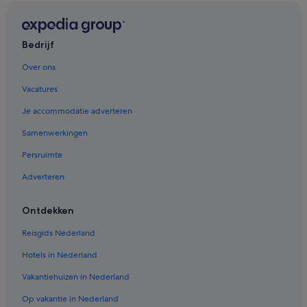
Spa in Orkney-eilanden
Hotels in Stromness
Hotels in Orkney-eilanden
Bedrijf
Hotels in de buurt van Old Man of Hoy
Over ons
Hotels in Holm
Vacatures
Hotels in de buurt van Standing Stones of Stenness
Je accommodatie adverteren
Hotels in Evie
Samenwerkingen
Hotels in Kirkwall
Persruimte
Hotels in Rendall
Adverteren
Hotels in de buurt van Skara Brae
Hotels in Rousay
Ontdekken
Reisgids Nederland
Hotels in Nederland
Vakantiehuizen in Nederland
Op vakantie in Nederland