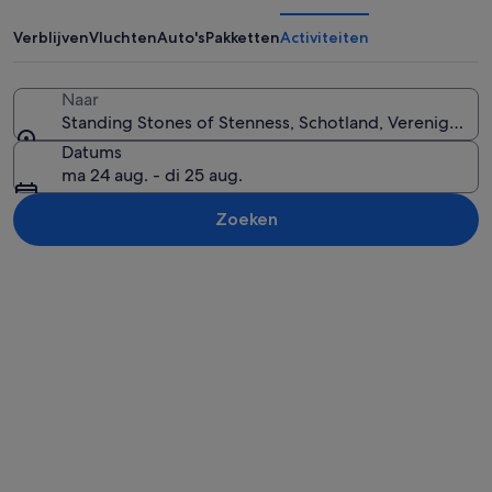
of
Stenness
Verblijven
Vluchten
Auto's
Pakketten
Activiteiten
Naar
Standing Stones of Stenness, Schotland, Verenigd Kon
Een persoon staat in een grasveld met
Datums
ma 24 aug. - di 25 aug.
Zoeken
Kaart verkennen