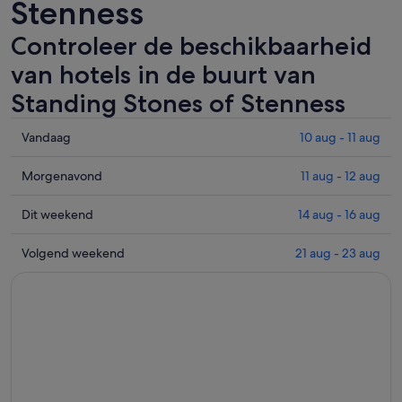
Stenness
Controleer de beschikbaarheid
van hotels in de buurt van
Standing Stones of Stenness
Controleer
Vandaag
10 aug - 11 aug
de
prijzen
Controleer
Morgenavond
11 aug - 12 aug
in
de
de
prijzen
Controleer
Dit weekend
14 aug - 16 aug
buurt
in
de
van
de
prijzen
Controleer
Volgend weekend
21 aug - 23 aug
Standing
buurt
in
de
Stones
van
de
prijzen
of
Standing
buurt
in
Stenness
Stones
van
de
voor
of
Standing
buurt
vannacht,
Stenness
Stones
van
10
voor
of
Standing
aug