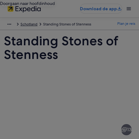
Doorgaan naar hoofdinhoud
Download de app
Plan je reis
Schotland
Standing Stones of Stenness
Standing Stones of
Stenness
Afbeeldingen
van
Standing
13
Stones