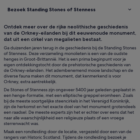
Bezoek Standing Stones of Stenness
Ontdek meer over de rijke neolithische geschiedenis
van de Orkney-eilanden bij dit eeuwenoude monument,
dat uit een cirkel van megalieten bestaat.
Ga duizenden jaren terug in de geschiedenis bij de Standing Stones
of Stenness. Deze verzameling monolieten is een van de oudste
henges in Groot-Brittannië. Het is een prima beginpunt voor je
eigen ontdekkingstocht door de prehistorische geschiedenis van
de Orkney-eilanden. Het adembenemend mooie landschap en de
diverse fauna maken dit monument, dat kenmerkend is voor
Orkney, extra aantrekkelijk.
De Stones of Stenness zijn ongeveer 5400 jaar geleden geplaatst in
een henge-formatie, met een elliptische greppel eromheen. Zoals
bij de meeste soortgelijke steencirkels in het Verenigd Koninkrijk,
zijn de herkomst en het exacte doel van het monument grotendeels
een raadsel. De meeste experts zijn het er echter over eens dat het
naar alle waarschijnlijkheid een religieuze plaats of een vroege
sterrenwacht was.
Maak een rondleiding door de locatie, vergezeld door een van de
rangers van Historic Scotland. Tijdens de rondleiding bezoek je