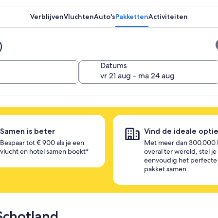
Verblijven
Vluchten
Auto's
Pakketten
Activiteiten
Datums
Samen is beter
Vind de ideale opti
Bespaar tot € 900 als je een
Met meer dan 300.000 
vlucht en hotel samen boekt*
overal ter wereld, stel je
eenvoudig het perfecte
pakket samen
Schotland