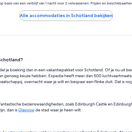
op basis van een verblijf van 1 nacht voor 2 volwassenen. Prijzen en beschikbaarhe
Alle accommodaties in Schotland bekijken
Schotland?
ndel je boeking dan in een vakantiepakket voor Schotland. Of je nu uit bent
r dan genoeg keuze hebben. Expedia heeft meer dan 500 luchtvaartmaa
aatschappij, overnacht waar je wilt en bespaar een flinke duit. Dat is no
e fantastische bezienswaardigheden, zoals Edinburgh Castle en Edinburg
jn, dan is
Glasgow
de stad waar je heen wilt.