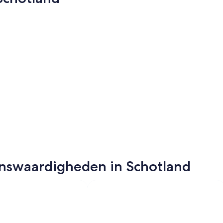
Glasgow
Inverness
Glasgow
Inverne
enswaardigheden in Schotland