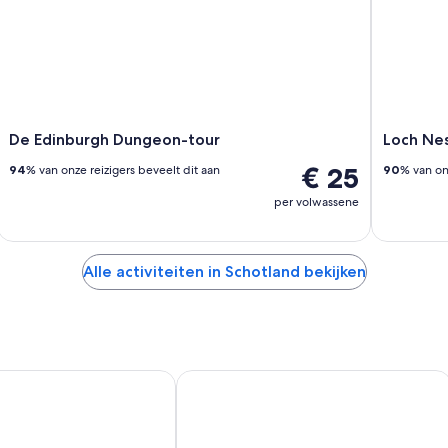
De Edinburgh Dungeon-tour
Loch Ne
€ 25
94
% van onze reizigers beveelt dit aan
90
% van on
per volwassene
Alle activiteiten in Schotland bekijken
lasgow Airport by IHG
DoubleTree by Hilton Edinburgh Airp