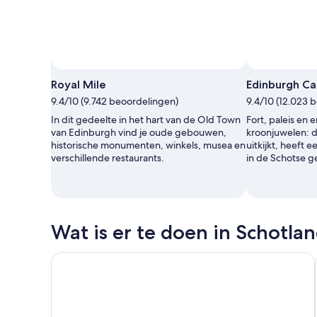
Royal Mile
Edinburgh Ca
9.4/10 (9.742 beoordelingen)
9.4/10 (12.023 
In dit gedeelte in het hart van de Old Town
Fort, paleis en
van Edinburgh vind je oude gebouwen,
kroonjuwelen: di
historische monumenten, winkels, musea en
uitkijkt, heeft 
verschillende restaurants.
in de Schotse g
Wat is er te doen in Schotla
Hop-on, hop-off-sightseeing-tour door Glasgow p