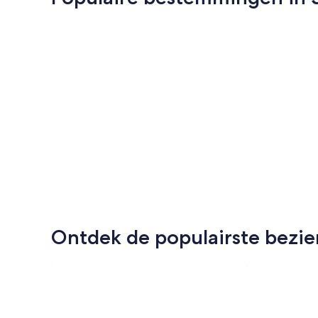
Edinburgh
Edinburgh
Ontdek de populairste bezi