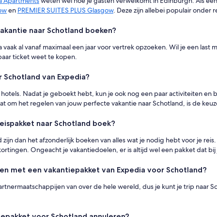
a Apartments
weten wel hoe je gasten verwelkomt in Edinburgh. Als een t
gow
en
PREMIER SUITES PLUS Glasgow
. Deze zijn allebei populair onder re
vakantie naar Schotland boeken?
a vaak al vanaf maximaal een jaar voor vertrek opzoeken. Wil je een last 
baar ticket weet te kopen.
ar Schotland van Expedia?
 hotels. Nadat je geboekt hebt, kun je ook nog een paar activiteiten en 
gaat om het regelen van jouw perfecte vakantie naar Schotland, is de keuz
reispakket naar Schotland boek?
 zijn dan het afzonderlijk boeken van alles wat je nodig hebt voor je reis
tingen. Ongeacht je vakantiedoelen, er is altijd wel een pakket dat bij 
ezen met een vakantiepakket van Expedia voor Schotland?
rtnermaatschappijen van over de hele wereld, dus je kunt je trip naar S
ntiepakket voor Schotland annuleren?