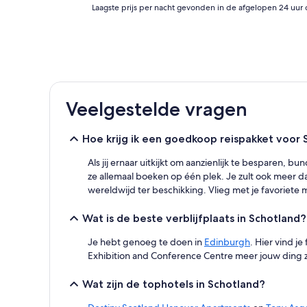
Laagste
Laagste prijs per nacht gevonden in de afgelopen 24 uur 
prijs
per
nacht
gevonden
in
de
afgelopen
Veelgestelde vragen
24
uur
op
Hoe krijg ik een goedkoop reispakket voor 
basis
van
Als jij ernaar uitkijkt om aanzienlijk te besparen, bu
een
ze allemaal boeken op één plek. Je zult ook mee
verblijf
wereldwijd ter beschikking. Vlieg met je favoriete m
van
1
nacht
Wat is de beste verblijfplaats in Schotland?
voor
2
Je hebt genoeg te doen in
Edinburgh
. Hier vind j
volwassenen.
Exhibition and Conference Centre meer jouw ding zi
Prijzen
en
Wat zijn de tophotels in Schotland?
beschikbaarheid
kunnen