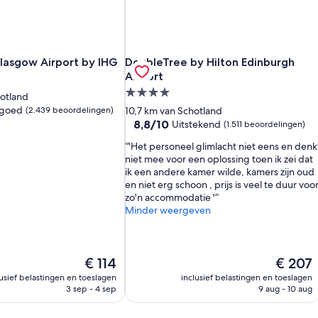
lasgow Airport by IHG
DoubleTree by Hilton Edinburgh Airp
Glasgow Airport by IHG
DoubleTree by Hilton Edinburgh
Airport
4.0-
mmodatie
otland
sterrenaccommodatie
 goed
(2.439 beoordelingen)
10,7 km van Schotland
8.8
8,8/10
Uitstekend
(1.511 beoordelingen)
van
'Het personeel glimlacht niet eens en denk
10,
niet mee voor een oplossing toen ik zei dat
Uitstekend,
ik een andere kamer wilde, kamers zijn oud
(1.511
en niet erg schoon , prijs is veel te duur voo
n)
beoordelingen)
zo'n accommodatie '
Minder weergeven
De
De
€ 114
€ 207
prijs
prijs
lusief belastingen en toeslagen
inclusief belastingen en toeslagen
is
is
3 sep - 4 sep
9 aug - 10 aug
€ 114
€ 207