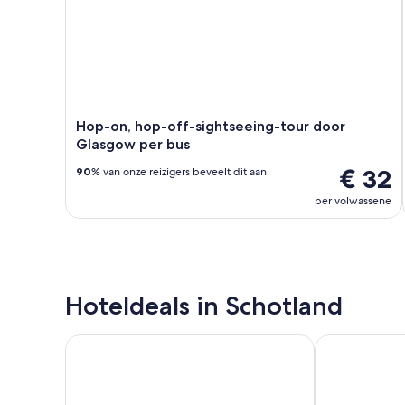
Hop-on, hop-off-sightseeing-tour door
Glasgow per bus
€ 32
90
% van onze reizigers beveelt dit aan
per volwassene
Hoteldeals in Schotland
Dalmahoy Hotel & Country Club
Holiday Inn G