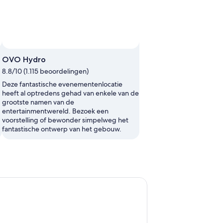
OVO Hydro
8.8/10 (1.115 beoordelingen)
Deze fantastische evenementenlocatie
heeft al optredens gehad van enkele van de
grootste namen van de
entertainmentwereld. Bezoek een
voorstelling of bewonder simpelweg het
fantastische ontwerp van het gebouw.
 & de Schotse Hooglanden