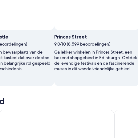
stle
Princes Street
beoordelingen)
9.0/10 (8.599 beoordelingen)
 en bewaarplaats van de
Ga lekker winkelen in Princes Street, een
t kasteel dat over de stad
bekend shopgebied in Edinburgh. Ontdek
een belangrijke rol gespeeld
de levendige festivals en de fascinerende
eschiedenis.
musea in dit wandelvriendelijke gebied.
nd
er bus
De Edinburgh Dungeon-tour
Loch Ness