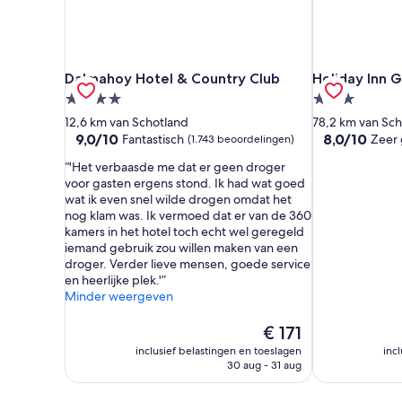
Dalmahoy Hotel & Country Club
Holiday Inn G
Dalmahoy Hotel & Country Club
Holiday Inn 
4.0-
3.0-
sterrenaccommodatie
sterrenacco
12,6 km van Schotland
78,2 km van Sch
9.0
8.0
9,0/10
8,0/10
Fantastisch
Zeer
(1.743 beoordelingen)
van
van
'Het verbaasde me dat er geen droger
10,
10,
voor gasten ergens stond. Ik had wat goed
Fantastisch,
Zeer
wat ik even snel wilde drogen omdat het
(1.743
goed,
nog klam was. Ik vermoed dat er van de 360
beoordelingen)
(2.439
kamers in het hotel toch echt wel geregeld
beoordelinge
iemand gebruik zou willen maken van een
droger. Verder lieve mensen, goede service
en heerlijke plek.'
Minder weergeven
De
€ 171
prijs
inclusief belastingen en toeslagen
inc
is
30 aug - 31 aug
€ 171