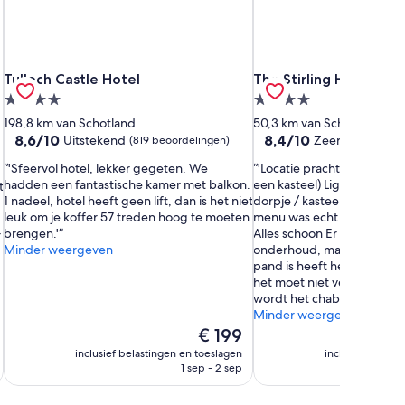
ort
Tulloch Castle Hotel
The Stirling Highland H
Tulloch Castle Hotel
The Stirling Highland 
4.0-
4.0-
sterrenaccommodatie
sterrenaccommodatie
198,8 km van Schotland
50,3 km van Schotland
8.6
8.4
8,6/10
8,4/10
Uitstekend
Zeer goed
(819 beoordelingen)
(1.14
van
van
'Sfeervol hotel, lekker gegeten. We
'Locatie prachtig Heel mooi
10,
10,
hadden een fantastische kamer met balkon.
een kasteel) Ligging perfe
t
Uitstekend,
Zeer
1 nadeel, hotel heeft geen lift, dan is het niet
dorpje / kasteel Zwembad
(819
goed,
leuk om je koffer 57 treden hoog te moeten
menu was echt super! Meg
beoordelingen)
(1.142
brengen.'
Alles schoon Er is wel wat a
r
beoordelingen)
Minder weergeven
onderhoud, maar omdat he
pand is heeft het ook wel 
het moet niet verder afn
wordt het chabby'
Minder weergeven
De
€ 199
prijs
inclusief belastingen en toeslagen
inclusief belast
is
1 sep - 2 sep
€ 199