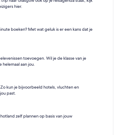
rip naar Glasgow ook op je reisagenda staat, kijk
izigers hier.
minute boeken? Met wat geluk is er een kans dat je
belevenissen toevoegen. Wil je de klasse van je
e helemaal aan jou.
. Zo kun je bijvoorbeeld hotels, vluchten en
jou past.
chotland zelf plannen op basis van jouw