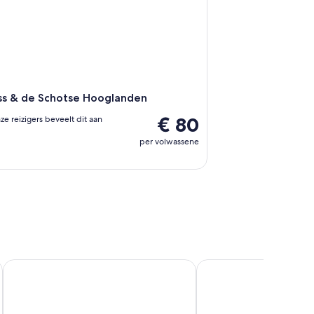
ss & de Schotse Hooglanden
€ 80
ze reizigers beveelt dit aan
per volwassene
ort
Tulloch Castle Hotel
The Stirling Highland H