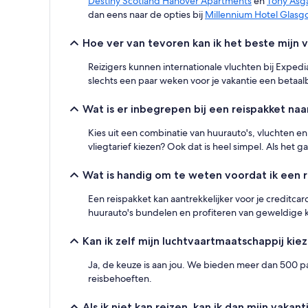
Destiny Scotland Hanover Apartments
en
Tony Asg
wijzigen.
dan eens naar de opties bij
Millennium Hotel Glas
Mogelijk
gelden
Hoe ver van tevoren kan ik het beste mijn 
er
extra
Reizigers kunnen internationale vluchten bij Expedi
voorwaarden.
slechts een paar weken voor je vakantie een betaal
Wat is er inbegrepen bij een reispakket na
Kies uit een combinatie van huurauto's, vluchten en
vliegtarief kiezen? Ook dat is heel simpel. Als het 
Wat is handig om te weten voordat ik een 
Een reispakket kan aantrekkelijker voor je creditcard
huurauto's bundelen en profiteren van geweldige kor
Kan ik zelf mijn luchtvaartmaatschappij ki
Ja, de keuze is aan jou. We bieden meer dan 500 pa
reisbehoeften.
Als ik niet kan reizen, kan ik dan mijn vaka