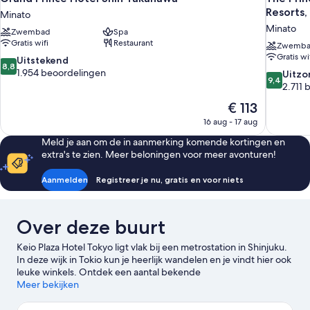
Resorts,
Minato
Minato
Zwembad
Spa
Gratis wifi
Restaurant
Zwemb
Gratis wi
8.8
Uitstekend
8,8
van
1.954 beoordelingen
9.4
Uitzo
9,4
10,
van
2.711 
Uitstekend,
10,
De
€ 113
1.954
Uitzonderli
prijs
beoordelingen
16 aug - 17 aug
2.711
is
beoordel
Meld je aan om de in aanmerking komende kortingen en
€ 113
extra's te zien. Meer beloningen voor meer avonturen!
Aanmelden
Registreer je nu, gratis en voor niets
Over deze buurt
Keio Plaza Hotel Tokyo ligt vlak bij een metrostation in Shinjuku.
In deze wijk in Tokio kun je heerlijk wandelen en je vindt hier ook
leuke winkels. Ontdek een aantal bekende
bezienswaardigheden in de omgeving, zoals Gebouw van de
Meer bekijken
Metropolitane Regering van Tokio en Shinjuku I Land. Ook een
bezoek aan Shinjuku Sumitomo-gebouw en Shinjuku Mitsui-