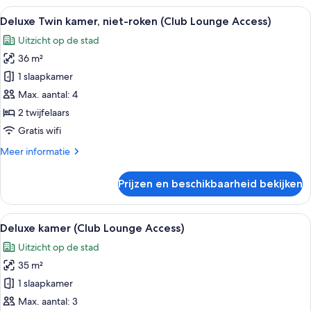
kamer,
Alle
Een hotelkamer met twee bedden, een b
13
niet-
Deluxe Twin kamer, niet-roken (Club Lounge Access)
foto's
roken
Uitzicht op de stad
(Plaza
voor
Superior
36 m²
Deluxe
South
Twin
1 slaapkamer
Twin)
kamer,
Max. aantal: 4
niet-
2 twijfelaars
roken
Gratis wifi
(Club
Meer
Meer informatie
Lounge
details
Access)
over
Prijzen en beschikbaarheid bekijken
laden
Deluxe
Twin
kamer,
Alle
Een hotelkamer met een bed, een bank,
14
niet-
Deluxe kamer (Club Lounge Access)
foto's
roken
Uitzicht op de stad
(Club
voor
Lounge
35 m²
Deluxe
Access)
kamer
1 slaapkamer
(Club
Max. aantal: 3