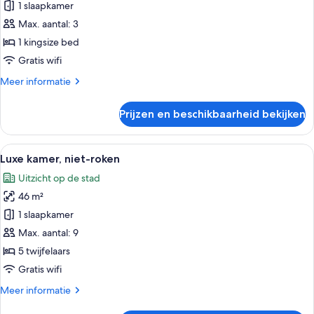
1 slaapkamer
niet-
Twin)
roken
Max. aantal: 3
(Plaza
1 kingsize bed
Deluxe
Gratis wifi
South
Meer
Meer informatie
King)
details
laden
over
Prijzen en beschikbaarheid bekijken
Deluxe
tweepersoonskamer,
niet-
Alle
Hotelkamer met twee bedden, een bank,
12
roken
Luxe kamer, niet-roken
foto's
(Plaza
Uitzicht op de stad
Deluxe
voor
South
46 m²
Luxe
King)
kamer,
1 slaapkamer
niet-
Max. aantal: 9
roken
5 twijfelaars
laden
Gratis wifi
Meer
Meer informatie
details