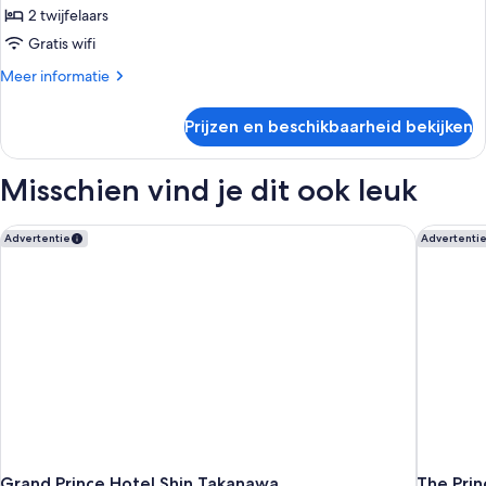
niet-
2 twijfelaars
roken
Gratis wifi
laden
Meer
Meer informatie
details
over
Prijzen en beschikbaarheid bekijken
Superior
Twin
kamer,
Misschien vind je dit ook leuk
niet-
roken
Grand Prince Hotel Shin Takanawa
The Prin
Advertentie
Advertenti
Grand Prince Hotel Shin Takanawa
The Prin