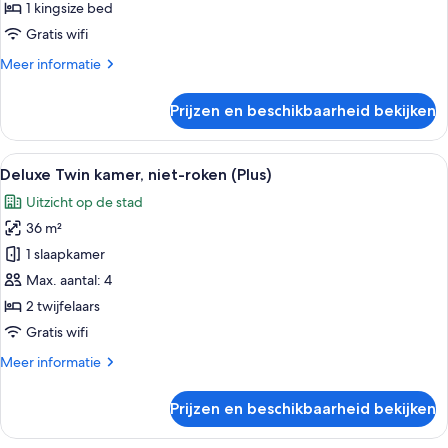
roken
1 kingsize bed
(Plus)
Gratis wifi
laden
Meer
Meer informatie
details
over
Prijzen en beschikbaarheid bekijken
Deluxe
tweepersoonskamer,
niet-
Alle
Een moderne hotelkamer met twee bed
7
roken
Deluxe Twin kamer, niet-roken (Plus)
foto's
(Plus)
Uitzicht op de stad
voor
36 m²
Deluxe
Twin
1 slaapkamer
kamer,
Max. aantal: 4
niet-
2 twijfelaars
roken
Gratis wifi
(Plus)
Meer
Meer informatie
laden
details
over
Prijzen en beschikbaarheid bekijken
Deluxe
Twin