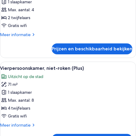
Twin
1 slaapkamer
kamer,
Max. aantal: 4
niet-
2 twijfelaars
roken
Gratis wifi
(Plus)
Meer
Meer informatie
laden
details
over
Prijzen en beschikbaarheid bekijken
Deluxe
Twin
kamer,
Alle
Een hotelkamer met twee bedden, een b
6
niet-
Vierpersoonskamer, niet-roken (Plus)
foto's
roken
Uitzicht op de stad
(Plus)
voor
71 m²
Vierpersoonskamer,
niet-
1 slaapkamer
roken
Max. aantal: 8
(Plus)
4 twijfelaars
laden
Gratis wifi
Meer
Meer informatie
details
over