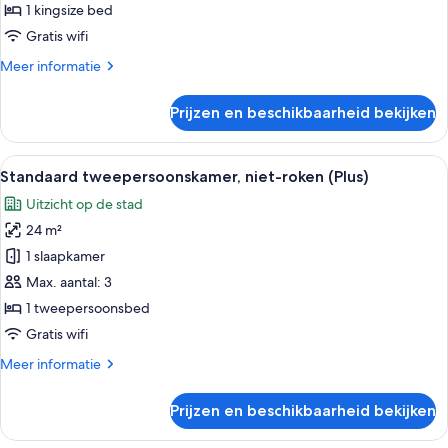
Lounge
1 kingsize bed
Access)
Gratis wifi
laden
Meer
Meer informatie
details
over
Prijzen en beschikbaarheid bekijken
Superior
kamer
(Club
Alle
Hotelkamer met een groot bed, een bur
8
Lounge
Standaard tweepersoonskamer, niet-roken (Plus)
foto's
Access)
Uitzicht op de stad
voor
24 m²
Standaard
tweepersoonskamer,
1 slaapkamer
niet-
Max. aantal: 3
roken
1 tweepersoonsbed
(Plus)
Gratis wifi
laden
Meer
Meer informatie
details
over
Prijzen en beschikbaarheid bekijken
Standaard
tweepersoonskamer,