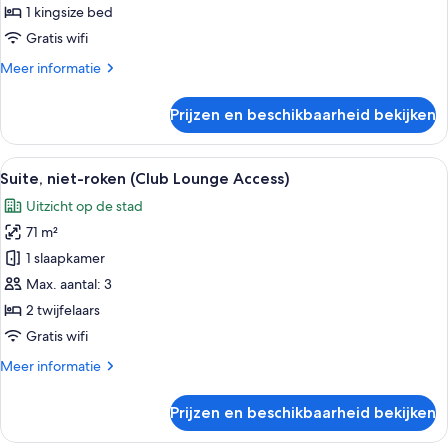
Lounge
1 kingsize bed
Access)
Gratis wifi
laden
Meer
Meer informatie
details
over
Prijzen en beschikbaarheid bekijken
Deluxe
kamer
(Club
Alle
Een hotelkamer met twee bedden, uitz
16
Lounge
Suite, niet-roken (Club Lounge Access)
foto's
Access)
Uitzicht op de stad
voor
71 m²
Suite,
niet-
1 slaapkamer
roken
Max. aantal: 3
(Club
2 twijfelaars
Lounge
Gratis wifi
Access)
Meer
Meer informatie
laden
details
over
Prijzen en beschikbaarheid bekijken
Suite,
niet-