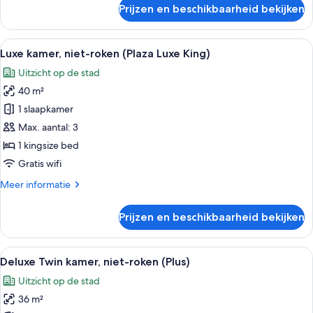
over
Prijzen en beschikbaarheid bekijken
Luxe
kamer,
niet-
Alle
Hotelkamer met een groot bed, een bure
5
roken
Luxe kamer, niet-roken (Plaza Luxe King)
foto's
Uitzicht op de stad
voor
40 m²
Luxe
kamer,
1 slaapkamer
niet-
Max. aantal: 3
roken
1 kingsize bed
(Plaza
Gratis wifi
Luxe
Meer
Meer informatie
King)
details
laden
over
Prijzen en beschikbaarheid bekijken
Luxe
kamer,
niet-
Alle
Hotelkamer met een groot bed, een slaa
6
roken
Deluxe Twin kamer, niet-roken (Plus)
foto's
(Plaza
Uitzicht op de stad
Luxe
voor
King)
36 m²
Deluxe