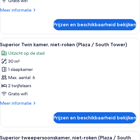
Gratis wifi
laden
Meer
Meer informatie
details
over
Prijzen en beschikbaarheid bekijken
Standaard
Twin
kamer,
Alle
Een hotelkamer met een bed, een burea
7
niet-
Superior Twin kamer, niet-roken (Plaza / South Tower)
foto's
roken
Uitzicht op de stad
voor
30 m²
Superior
Twin
1 slaapkamer
kamer,
Max. aantal: 6
niet-
2 twijfelaars
roken
Gratis wifi
(Plaza
Meer
Meer informatie
/
details
South
over
Prijzen en beschikbaarheid bekijken
Tower)
Superior
Twin
laden
kamer,
Alle
Hotelkamer met een groot bed, een bur
7
niet-
Superior tweepersoonskamer, niet-roken (Plaza / South