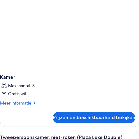
Kamer
Max. aantal: 3
Gratis wifi
Meer
Meer informatie
details
over
Prijzen en beschikbaarheid bekijken
Kamer
Alle
Hotelkamer met een groot bed, een bur
8
Tweepersoonskamer, niet-roken (Plaza Luxe Double)