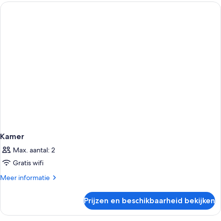
kamer,
niet-
roken
(Plus)
Kamer
Max. aantal: 2
Gratis wifi
Meer
Meer informatie
details
over
Prijzen en beschikbaarheid bekijken
Kamer