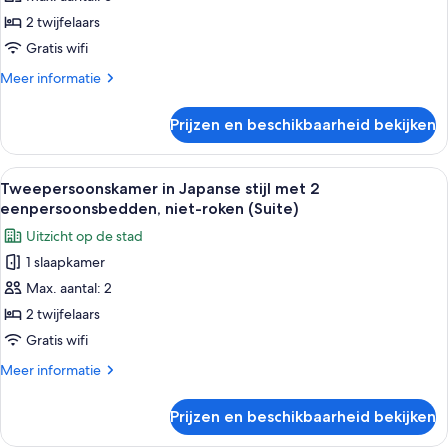
kamer,
2 twijfelaars
niet-
Gratis wifi
roken
Meer
Meer informatie
(Plaza)
details
laden
over
Prijzen en beschikbaarheid bekijken
Superior
Twin
kamer,
Alle
Een traditionele Japanse kamer met t
4
niet-
Tweepersoonskamer in Japanse stijl met 2
foto's
roken
eenpersoonsbedden, niet-roken (Suite)
(Plaza)
voor
Uitzicht op de stad
Tweepersoonskamer
1 slaapkamer
in
Max. aantal: 2
Japanse
stijl
2 twijfelaars
met
Gratis wifi
2
Meer
Meer informatie
eenpersoonsbedden,
details
niet-
over
Prijzen en beschikbaarheid bekijken
Tweepersoonskamer
roken
in