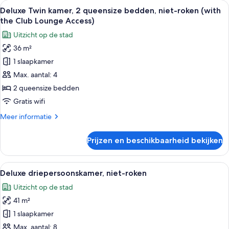
Alle
Een hotelkamer met een bed, twee nach
12
niet-
Deluxe Twin kamer, 2 queensize bedden, niet-roken (with
foto's
roken
the Club Lounge Access)
(Luxury,
voor
Uitzicht op de stad
Universal
Deluxe
Design)
36 m²
Twin
1 slaapkamer
kamer,
2
Max. aantal: 4
queensize
2 queensize bedden
bedden,
Gratis wifi
niet-
Meer
Meer informatie
roken
details
(with
over
Prijzen en beschikbaarheid bekijken
Deluxe
the
Twin
Club
kamer,
Alle
Een hotelkamer met twee bedden, een 
Lounge
6
2
Deluxe driepersoonskamer, niet-roken
foto's
Access)
queensize
Uitzicht op de stad
bedden,
voor
laden
niet-
41 m²
Deluxe
roken
driepersoonskamer,
1 slaapkamer
(with
niet-
the
Max. aantal: 8