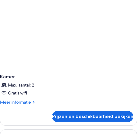
Kamer
Max. aantal: 2
Gratis wifi
Meer
Meer informatie
details
over
Prijzen en beschikbaarheid bekijken
Kamer