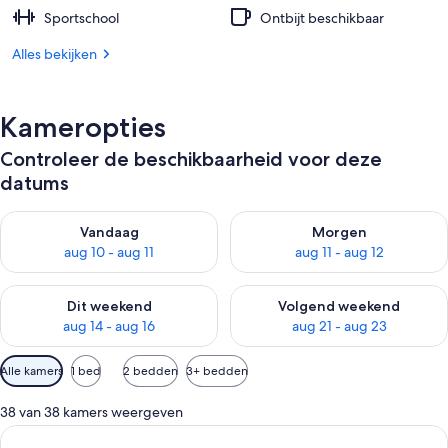
Sportschool
Ontbijt beschikbaar
Alles bekijken
Kameropties
Controleer de beschikbaarheid voor deze
datums
De beschikbaarheid controleren voor vanavond aug 10 - aug 1
De beschikbaarheid controlere
Vandaag
Morgen
aug 10 - aug 11
aug 11 - aug 12
De beschikbaarheid controleren voor dit weekend aug 14 - au
De beschikbaarheid controler
Dit weekend
Volgend weekend
aug 14 - aug 16
aug 21 - aug 23
Beschikbare
Alle kamers
1 bed
2 bedden
3+ bedden
filters
voor
38 van 38 kamers weergeven
kamers