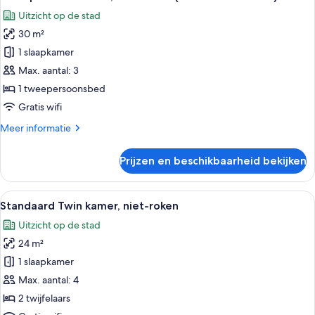
foto's
Uitzicht op de stad
voor
30 m²
Tweepersoonskamer,
niet-
1 slaapkamer
roken
Max. aantal: 3
(Plaza
1 tweepersoonsbed
Luxe
Gratis wifi
Double)
Meer
Meer informatie
laden
details
over
Prijzen en beschikbaarheid bekijken
Tweepersoonskamer,
niet-
roken
Alle
Een hotelkamer met twee bedden, een bu
6
(Plaza
Standaard Twin kamer, niet-roken
foto's
Luxe
Uitzicht op de stad
Double)
voor
24 m²
Standaard
Twin
1 slaapkamer
kamer,
Max. aantal: 4
niet-
2 twijfelaars
roken