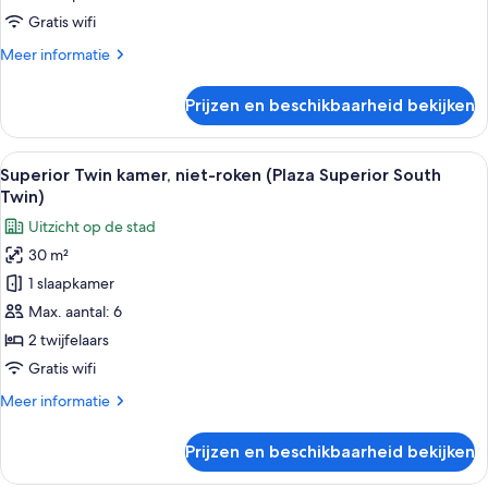
laden
Gratis wifi
Meer
Meer informatie
details
over
Prijzen en beschikbaarheid bekijken
Standaard
tweepersoonskamer,
niet-
Alle
Hotelkamer met twee bedden, een sofa
7
roken
Superior Twin kamer, niet-roken (Plaza Superior South
foto's
Twin)
voor
Uitzicht op de stad
Superior
30 m²
Twin
1 slaapkamer
kamer,
niet-
Max. aantal: 6
roken
2 twijfelaars
(Plaza
Gratis wifi
Superior
Meer
Meer informatie
South
details
Twin)
over
Prijzen en beschikbaarheid bekijken
Superior
laden
Twin