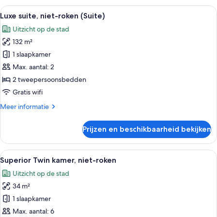
(Suite)
Japanse
Alle
Een hotelkamer met twee bedden, een 
laden
7
stijl
Luxe suite, niet-roken (Suite)
foto's
met
Uitzicht op de stad
2
voor
eenpersoonsbedden,
132 m²
Luxe
niet-
suite,
1 slaapkamer
roken
niet-
(Suite)
Max. aantal: 2
roken
2 tweepersoonsbedden
(Suite)
Gratis wifi
laden
Meer
Meer informatie
details
over
Prijzen en beschikbaarheid bekijken
Luxe
suite,
niet-
Alle
Een hotelkamer met twee bedden, een 
8
roken
Superior Twin kamer, niet-roken
foto's
(Suite)
Uitzicht op de stad
voor
34 m²
Superior
Twin
1 slaapkamer
kamer,
Max. aantal: 6