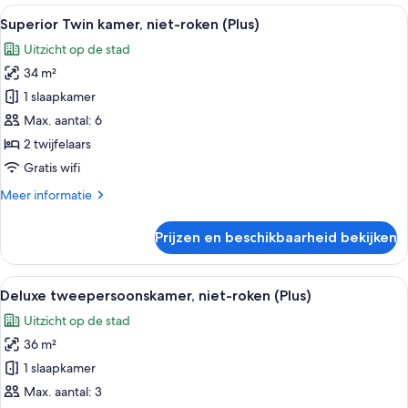
niet-
Alle
Hotelkamer met twee bedden, een bure
8
roken
Superior Twin kamer, niet-roken (Plus)
foto's
(Plus)
Uitzicht op de stad
voor
34 m²
Superior
Twin
1 slaapkamer
kamer,
Max. aantal: 6
niet-
2 twijfelaars
roken
Gratis wifi
(Plus)
Meer
Meer informatie
laden
details
over
Prijzen en beschikbaarheid bekijken
Superior
Twin
kamer,
Alle
Een moderne hotelkamer met een groot 
10
niet-
Deluxe tweepersoonskamer, niet-roken (Plus)
foto's
roken
Uitzicht op de stad
(Plus)
voor
36 m²
Deluxe
tweepersoonskamer,
1 slaapkamer
niet-
Max. aantal: 3