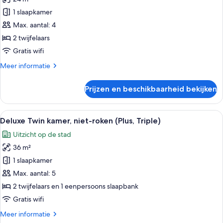
Standaard
roken
Twin
1 slaapkamer
(Pure
kamer,
Wellness
Max. aantal: 4
Room)
niet-
2 twijfelaars
roken
Gratis wifi
(Plus)
Meer
Meer informatie
laden
details
over
Prijzen en beschikbaarheid bekijken
Standaard
Twin
kamer,
Alle
Een hotelkamer met een groot bed, een
8
niet-
Deluxe Twin kamer, niet-roken (Plus, Triple)
foto's
roken
Uitzicht op de stad
(Plus)
voor
36 m²
Deluxe
Twin
1 slaapkamer
kamer,
Max. aantal: 5
niet-
2 twijfelaars en 1 eenpersoons slaapbank
roken
Gratis wifi
(Plus,
Meer
Meer informatie
Triple)
details