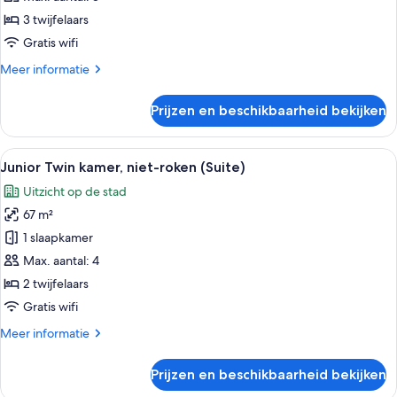
Club
roken
3 twijfelaars
Lounge
laden
Gratis wifi
Access)
Meer
Meer informatie
details
over
Prijzen en beschikbaarheid bekijken
Deluxe
driepersoonskamer,
niet-
Alle
Een moderne hotelkamer met een bank,
13
roken
Junior Twin kamer, niet-roken (Suite)
foto's
Uitzicht op de stad
voor
67 m²
Junior
Twin
1 slaapkamer
kamer,
Max. aantal: 4
niet-
2 twijfelaars
roken
Gratis wifi
(Suite)
Meer
Meer informatie
laden
details
over
Prijzen en beschikbaarheid bekijken
Junior
Twin