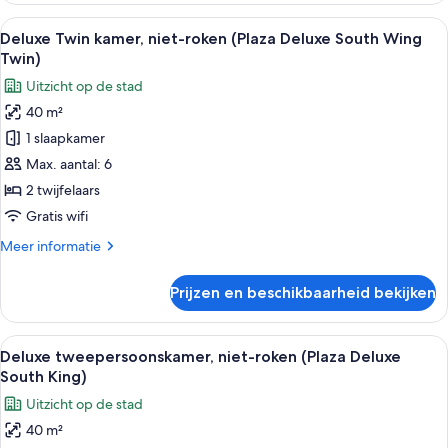
kamer,
Alle
Hotelkamer met twee bedden, een sofa
7
niet-
Deluxe Twin kamer, niet-roken (Plaza Deluxe South Wing
foto's
roken
Twin)
(Suite)
voor
Uitzicht op de stad
Deluxe
40 m²
Twin
1 slaapkamer
kamer,
niet-
Max. aantal: 6
roken
2 twijfelaars
(Plaza
Gratis wifi
Deluxe
Meer
Meer informatie
South
details
Wing
over
Prijzen en beschikbaarheid bekijken
Deluxe
Twin)
Twin
laden
kamer,
Alle
Hotelkamer met een groot bed, een bur
7
niet-
Deluxe tweepersoonskamer, niet-roken (Plaza Deluxe
foto's
roken
South King)
(Plaza
voor
Uitzicht op de stad
Deluxe
Deluxe
South
40 m²
tweepersoonskamer,
Wing