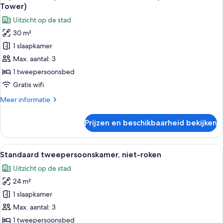
foto's
roken
Tower)
(Plaza
voor
Uitzicht op de stad
/
Superior
South
30 m²
tweepersoonskamer,
Tower)
1 slaapkamer
niet-
roken
Max. aantal: 3
(Plaza
1 tweepersoonsbed
/
Gratis wifi
South
Meer
Meer informatie
Tower)
details
laden
over
Prijzen en beschikbaarheid bekijken
Superior
tweepersoonskamer,
niet-
Alle
Een hotelkamer met een groot bed, een
6
roken
Standaard tweepersoonskamer, niet-roken
foto's
(Plaza
Uitzicht op de stad
/
voor
South
24 m²
Standaard
Tower)
tweepersoonskamer,
1 slaapkamer
niet-
Max. aantal: 3
roken
1 tweepersoonsbed