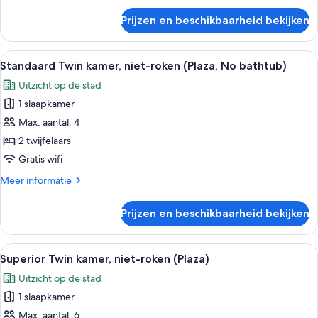
laden
over
Prijzen en beschikbaarheid bekijken
Deluxe
Twin
kamer,
Alle
Een hotelkamer met twee bedden, een t
7
niet-
Standaard Twin kamer, niet-roken (Plaza, No bathtub)
foto's
roken
Uitzicht op de stad
(Plus,
voor
Triple)
1 slaapkamer
Standaard
Twin
Max. aantal: 4
kamer,
2 twijfelaars
niet-
Gratis wifi
roken
Meer
Meer informatie
(Plaza,
details
No
over
Prijzen en beschikbaarheid bekijken
Standaard
bathtub)
Twin
laden
kamer,
Alle
Een hotelkamer met twee bedden, een b
6
niet-
Superior Twin kamer, niet-roken (Plaza)
foto's
roken
Uitzicht op de stad
(Plaza,
voor
No
1 slaapkamer
Superior
bathtub)
Twin
Max. aantal: 6