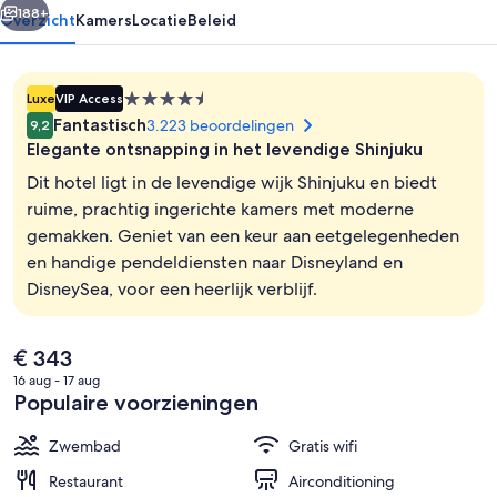
188+
Overzicht
Kamers
Locatie
Beleid
4.5-
Luxe
VIP Access
sterrenaccommodatie
Fantastisch
3.223 beoordelingen
9,2
Elegante ontsnapping in het levendige Shinjuku
Dit hotel ligt in de levendige wijk Shinjuku en biedt
ruime, prachtig ingerichte kamers met moderne
gemakken. Geniet van een keur aan eetgelegenheden
1 slaapkamer, een kluis op de kamer, 
en handige pendeldiensten naar Disneyland en
DisneySea, voor een heerlijk verblijf.
De
€ 343
huidige
16 aug - 17 aug
prijs
Populaire voorzieningen
is
€ 343
Zwembad
Gratis wifi
Restaurant
Airconditioning