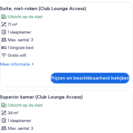
roken
Alle
Hotelkamer met een groot bed, een ban
17
(Club
Suite, niet-roken (Club Lounge Access)
foto's
Lounge
Uitzicht op de stad
Access)
voor
71 m²
Suite,
niet-
1 slaapkamer
roken
Max. aantal: 3
(Club
1 kingsize bed
Lounge
Gratis wifi
Access)
Meer
Meer informatie
laden
details
over
Prijzen en beschikbaarheid bekijken
Suite,
niet-
roken
Alle
Een hotelkamer met een groot bed, een 
11
(Club
Superior kamer (Club Lounge Access)
foto's
Lounge
Uitzicht op de stad
Access)
voor
34 m²
Superior
kamer
1 slaapkamer
(Club
Max. aantal: 3