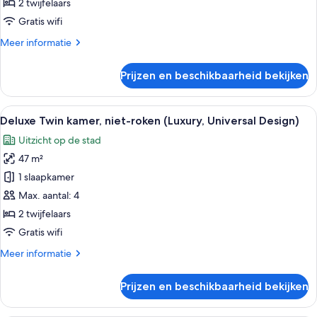
2 twijfelaars
roken
Gratis wifi
(Universal
Meer
Meer informatie
Design)
details
laden
over
Prijzen en beschikbaarheid bekijken
Deluxe
Twin
kamer,
Alle
Een hotelkamer met twee bedden, een b
9
niet-
Deluxe Twin kamer, niet-roken (Luxury, Universal Design)
foto's
roken
Uitzicht op de stad
(Universal
voor
Design)
47 m²
Deluxe
Twin
1 slaapkamer
kamer,
Max. aantal: 4
niet-
2 twijfelaars
roken
Gratis wifi
(Luxury,
Meer
Meer informatie
Universal
details
Design)
over
Prijzen en beschikbaarheid bekijken
laden
Deluxe
Twin
kamer,