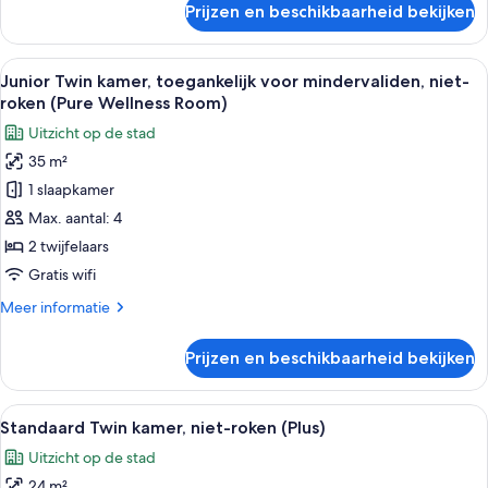
Prijzen en beschikbaarheid bekijken
Vierpersoonskamer,
niet-
roken
Alle
Een hotelkamer met twee bedden, een 
6
(Plus)
Junior Twin kamer, toegankelijk voor mindervaliden, niet-
foto's
roken (Pure Wellness Room)
voor
Uitzicht op de stad
Junior
35 m²
Twin
1 slaapkamer
kamer,
toegankelijk
Max. aantal: 4
voor
2 twijfelaars
mindervaliden,
Gratis wifi
niet-
Meer
Meer informatie
roken
details
(Pure
over
Prijzen en beschikbaarheid bekijken
Junior
Wellness
Twin
Room)
kamer,
Alle
Een hotelkamer met twee bedden, een s
laden
8
toegankelijk
Standaard Twin kamer, niet-roken (Plus)
foto's
voor
Uitzicht op de stad
mindervaliden,
voor
niet-
24 m²