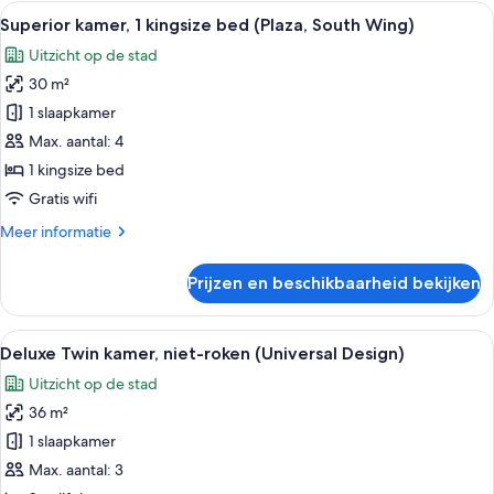
Alle
Hotelkamer met een groot bed, een bur
7
Superior kamer, 1 kingsize bed (Plaza, South Wing)
foto's
Uitzicht op de stad
voor
30 m²
Superior
kamer,
1 slaapkamer
1
Max. aantal: 4
kingsize
1 kingsize bed
bed
Gratis wifi
(Plaza,
Meer
Meer informatie
South
details
Wing)
over
Prijzen en beschikbaarheid bekijken
laden
Superior
kamer,
1
Alle
Een hotelkamer met twee bedden, een b
8
kingsize
Deluxe Twin kamer, niet-roken (Universal Design)
foto's
bed
Uitzicht op de stad
(Plaza,
voor
South
36 m²
Deluxe
Wing)
Twin
1 slaapkamer
kamer,
Max. aantal: 3
niet-