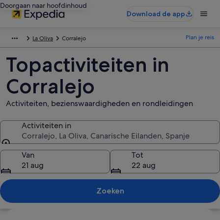
Doorgaan naar hoofdinhoud
Download de app
Plan je reis
La Oliva
Corralejo
Topactiviteiten in
Corralejo
Activiteiten, bezienswaardigheden en rondleidingen
Activiteiten in
Corralejo, La Oliva, Canarische Eilanden, Spanje
Activiteiten in
Van
Tot
21 aug
22 aug
Zoeken
Kaart verkennen