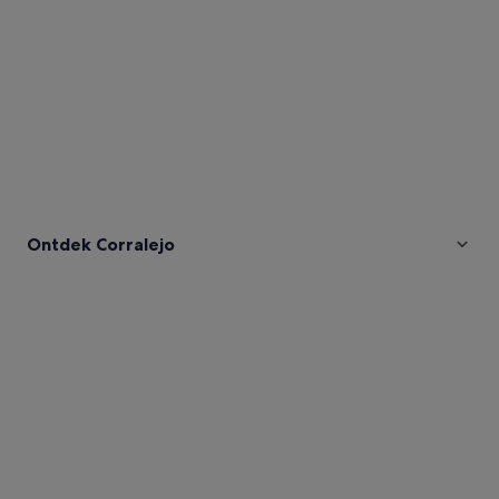
Ontdek Corralejo
Afbeeldingen
van