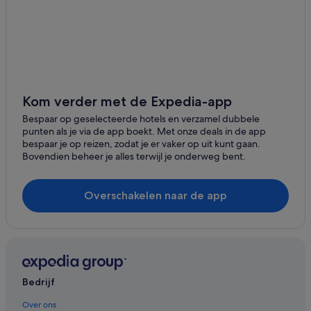
Hotels in de buurt van Centro Comercial El Campanario
Hotels in de buurt van Playa Flamingo
Hotels in de buurt van Playa de Papagayo
Hotels in Parque Holandes
Lhbtq-Vriendelijke in Playa Blanca
Kom verder met de Expedia-app
Lhbtq-Vriendelijke in Corralejo
Bespaar op geselecteerde hotels en verzamel dubbele
punten als je via de app boekt. Met onze deals in de app
Hotels met restaurant in Corralejo
bespaar je op reizen, zodat je er vaker op uit kunt gaan.
Bovendien beheer je alles terwijl je onderweg bent.
Strand in Corralejo
Spa in Corralejo
Overschakelen naar de app
All-Inclusive in Corralejo
Luxe in Corralejo
Familie in Corralejo
Hotels met wifi in Corralejo
Bedrijf
Hotels met restaurant in El Cotillo
Romantische in El Cotillo
Over ons