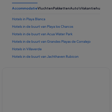
Accommodatie
Vluchten
Pakketten
Auto's
Vakantiehuizen
Ov
Hotels in Playa Blanca
Hotels in de buurt van Playa los Charcos
Hotels in de buurt van Acua Water Park
Hotels in de buurt van Grandes Playas de Corralejo
Hotels in Villaverde
Hotels in de buurt van Jachthaven Rubicon
Hotels in de buurt van Playa de Corralejo
Hotels in La Oliva
Hotels in de buurt van AquaLava Waterpark
Hotels in El Cotillo
Hotels in de buurt van Punta Blanca
Hotels in Corralejo
Hotels in Lajares