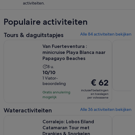
activiteiten.
Populaire activiteiten
Tours & daguitstapjes
Alle 84 activiteiten bekijken
Van Fuerteventura : minicruise Playa Blanca naar Papagayo 
Grand Tou
Van Fuerteventura :
minicruise Playa Blanca naar
Papagayo Beaches
De
8 u.
10.0
10/10
activiteit
van
1 Viator-
duurt
De
€ 62
beoordeling
10
8
prijs
met
inclusief belastingen
uur
Gratis annulering
is
en toeslagen
1
mogelijk
per volwassene
€ 62
beoordeling
per
Wateractiviteiten
Alle 36 activiteiten bekijken
volwassene
Corralejo: Lobos Eiland Catamaran Tour met Drankjes & Sno
Begeleid k
Corralejo: Lobos Eiland
Catamaran Tour met
Drankjes & Snorkelen