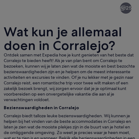
Corralejo
25
Wat kun je allemaal
doen in Corralejo?
Ontdek samen met Expedia hoe je kunt genieten van het beste dat
Een kustplaats met witte en gele geb
Corralejo te bieden heeft! Als je van plan bent om Corralejo te
bezoeken, kunnen wij je laten zien wat de mooiste en best bezochte
bezienswaardigheden zijn en je helpen om de meest interessante
activiteiten en excursies te vinden. Of je nu lekker met je gezin naar
Corralejo reist, een romantische trip voor twee wilt maken of een
zakelijk bezoek brengt, wij zorgen ervoor dat je je optimaal kunt
voorbereiden op een onvergetelijke vakantie die aan al je
verwachtingen voldoet.
Bezienswaardigheden in Corralejo
Corralejo biedt talloze leuke bezienswaardigheden. Wij kunnen je
helpen bij het vinden van de beste accommodaties in Corralejo en
laten je zien wat de mooiste plekjes zijn in de buurt van je hotel en
de omliggende omgeving. Zo weet je precies waar je heen moet,
wat er te zien is en wanneer. Bekijk alle bezienswaardigheden in een