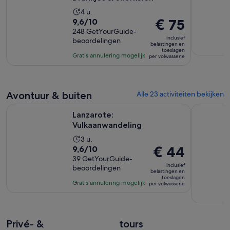
De
4 u.
9.6
De
€ 75
9,6/10
activiteit
van
248 GetYourGuide-
prijs
duurt
inclusief
beoordelingen
10
is
4
belastingen en
toeslagen
met
€ 75
uur
Gratis annulering mogelijk
per volwassene
248
per
beoordelingen
volwassene
Avontuur & buiten
Alle 23 activiteiten bekijken
Opent een nieuwe tab
Lanzarote: Vulkaanwandeling
Lanzarote
Lanzarote:
Vulkaanwandeling
De
3 u.
9.6
De
€ 44
9,6/10
activiteit
van
39 GetYourGuide-
prijs
duurt
inclusief
beoordelingen
10
is
3
belastingen en
toeslagen
met
€ 44
uur
Gratis annulering mogelijk
per volwassene
39
per
beoordelingen
volwassene
Privé- &
tours