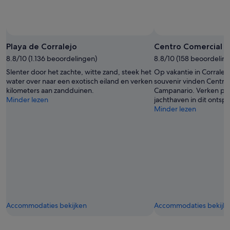
Playa de Corralejo
Centro Comercial E
8.8/10 (1.136 beoordelingen)
8.8/10 (158 beoordelin
Slenter door het zachte, witte zand, steek het
Op vakantie in Corralejo
water over naar een exotisch eiland en verken
souvenir vinden Centro 
kilometers aan zandduinen.
Campanario. Verken pra
Minder lezen
jachthaven in dit onts
Minder lezen
Accommodaties bekijken
Accommodaties bekijk