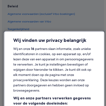
Particuliere vakantiehuizen in La Oliva
Beleid
B&B in Corralejo
Algemene voorwaarden (exclusief Vrbo-boekingen)
Particuliere vakantiehuizen in Corralejo
Algemene voorwaarden van Vrbo
Aparthotels in Corralejo
Toegankelijkheid
Appartementen in Corralejo
Privacy
Wij vinden uw privacy belangrijk
Villa's in Corralejo
Cookies
Hostels in Corralejo
Wij en onze
16
partners slaan informatie, zoals unieke
Gebruiksvoorwaarden
identificatoren in cookies, op een apparaat op, en/of
Chalets in Corralejo
lezen deze van een apparaat in om persoonsgegevens
Juridische informatie/Contact
te verwerken. Je kunt je instellingen bevestigen of
Inhoudsrichtlijnen en inhoud rapporteren
wijzigen door hieronder te klikken. Je kunt dit ook op
elk moment doen op de pagina met onze
Hulp
privacyverklaring. Deze keuzes worden aan onze
partners doorgegeven en hebben geen invloed op
Contact
browsegegevens.
Je boeking wijzigen of annuleren
Wij en onze partners verwerken gegevens
Restitutieproces en tijdsbestek
voor de volgende doeleinden: