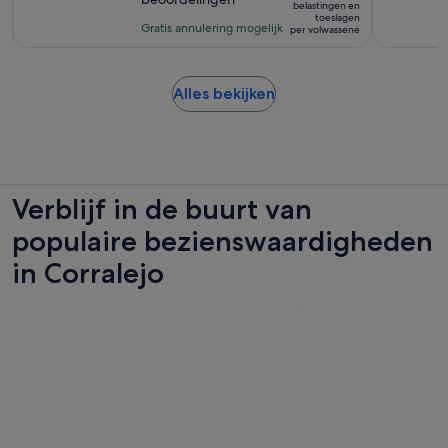
10
is
4
belastingen en
toeslagen
met
€ 85
uur
Gratis annulering mogelijk
per volwassene
131
per
beoordelingen
volwassene
Opent
Alles bekijken
een
nieuwe
tab
Verblijf in de buurt van
populaire bezienswaardigheden
in Corralejo