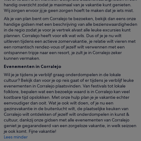
handig overzicht zodat je maximaal van je vakantie kunt genieten.
Wij zorgen ervoor jij je geen zorgen hoeft te maken dat je iets mist.
Als je van plan bent om Corralejo te bezoeken, bekijk dan eens onze
handige gidsen met een beschrijving van alle bezienswaardigheden
in de regio zodat je voor je vertrek alvast alle leuke excursies kunt
plannen. Corralejo heeft voor elk wat wils. Dus of je je nu wilt
uitleven tijdens een actieve zomervakantie, je relatie wilt vieren met
een romantisch rendez-vous of jezelf wilt verwennen met een
ontspannen tripje naar een resort, je zult je in Corralejo zeker
kunnen vermaken.
Evenementen in Corralejo
Wil je je tijdens je verblijf graag onderdompelen in de lokale
cultuur? Bekijk dan voor je op reis gaat of er tijdens je verblijf leuke
evenementen in Corralejo plaatsvinden. Van festivals tot lokale
folklore, bepalen wat een bezoekje waard is in Corralejo kan veel
kostbare tijd opslokken. Met onze hulp plan je je vakantie echter
eenvoudiger dan ooit. Wat je ook wilt doen, of je nu een
gezinsvakantie in de buitenlucht wilt, de plaatselijke keuken van
Corralejo wilt ontdekken of jezelf wilt onderdompelen in kunst &
cultuur, dankzij onze gidsen met alle evenementen van Corralejo
geniet je gegarandeerd van een zorgeloze vakantie, in welk seizoen
je ook komt. Fijne vakantie!
Lees minder