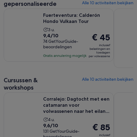
gepersonaliseerde
Alle 10 activiteiten bekijken
Opent een nie
Fuerteventura: Calderón Hondo Vulkaan Tour
Playa Blan
Fuerteventura: Calderón
Hondo Vulkaan Tour
De
3 u.
9.4
De
€ 45
9,4/10
activiteit
van
74 GetYourGuide-
prijs
duurt
inclusief
beoordelingen
10
is
3
belastingen en
toeslagen
met
€ 45
uur
Gratis annulering mogelijk
per volwassene
74
per
beoordelingen
volwassene
Cursussen &
Alle 10 activiteiten bekijken
workshops
Corralejo: Dagtocht met een catamaran voor volwassenen naa
Lobos Eila
Corralejo: Dagtocht met een
catamaran voor
volwassenen naar het eiland
Lobo...
De
4 u.
9.6
De
€ 85
9,6/10
activiteit
van
131 GetYourGuide-
prijs
duurt
inclusief
beoordelingen