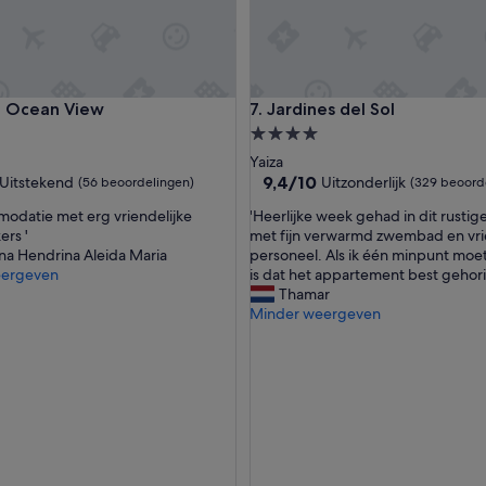
a
n
'
Ocean View
Jardines del Sol
lo Ocean View
7. Jardines del Sol
4.0-
ccommodatie
sterrenaccommodatie
Yaiza
9.4
9,4/10
Uitstekend
Uitzonderlijk
(56 beoordelingen)
(329 beoord
van
'
omodatie met erg vriendelijke
'Heerlijke week gehad in dit rusti
10,
H
rs '
met fijn verwarmd zwembad en vri
nd,
Uitzonderlijk,
e
a Hendrina Aleida Maria
personeel. Als ik één minpunt mo
(329
e
eergeven
is dat het appartement best gehori
ingen)
beoordelingen)
r
Thamar
l
Minder weergeven
i
j
k
e
w
e
e
k