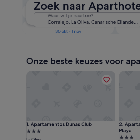
Zoek naar Aparthotel
Over twee weken
Waar wil je naartoe?
21 aug - 23 aug
Over drie maanden
30 okt - 1 nov
Onze beste keuzes voor apar
Apartamentos Dunas Club
Apartame
Apartamentos Dunas Club
Apartame
1. Apartamentos Dunas Club
2. Apart
Playa
3.0-
3.0-
sterrenaccommodatie
La Oliva