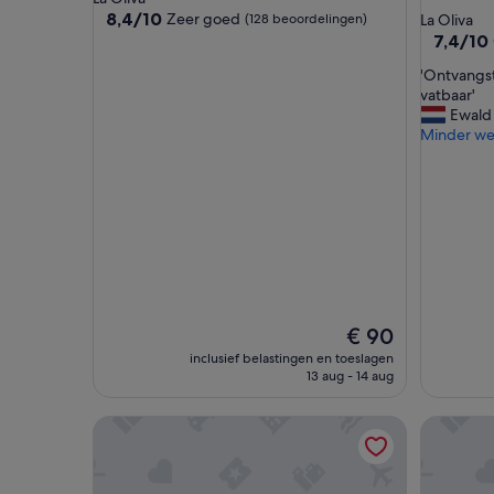
sterrena
8.4
8,4/10
Zeer goed
(128 beoordelingen)
La Oliva
van
7.4
7,4/10
10,
van
'
'Ontvangst
Zeer
10,
O
vatbaar'
goed,
Goed,
n
Ewald
(128
(679
t
Minder w
beoordelingen)
beoordel
v
a
n
g
s
t
e
n
s
De
e
€ 90
prijs
r
inclusief belastingen en toeslagen
is
v
13 aug - 14 aug
€ 90
i
c
Grupotel Flamingo Beach
Cotillo 
e
i
s
v