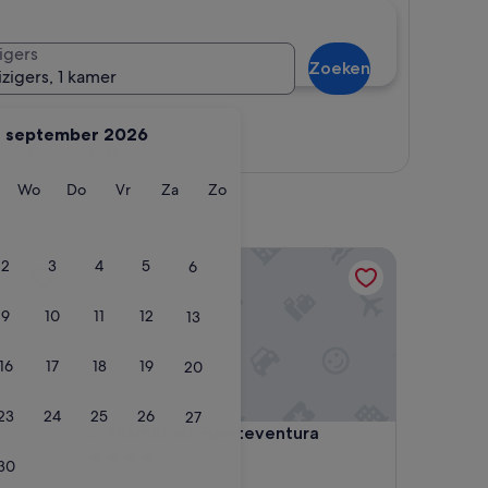
igers
Zoeken
izigers, 1 kamer
september 2026
Kaart weergeven
ag
insdag
Woensdag
Donderdag
Vrijdag
Zaterdag
Zondag
Wo
Do
Vr
Za
Zo
Shambhala Fuerteventura
2
3
4
5
6
9
10
11
12
13
16
17
18
19
20
23
24
25
26
27
Shambhala Fuerteventura
4. Shambhala Fuerteventura
4.0-
30
sterrenaccommodatie
La Oliva