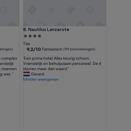
w
a
s
a
v
Nautilus Lanzarote
8. Nautilus Lanzarote
e
r
4.0-
y
sterrenaccommodatie
Tías
n
9.2
9,2/10
Fantastisch
elingen)
(119 beoordelingen)
i
van
c
'
ge complex
'Een prima hotel.Alles keurig schoon.
10,
e
E
endelijk
Vriendelijk en behulpzaam personeel. De 4
Fantastisch,
p
e
et noemen
sterren meer dan waard.'
(119
l
n
g was. '
Gerard
beoordelingen)
a
p
Minder weergeven
c
r
e
i
t
m
o
a
s
h
t
o
a
t
y
e
.
l
A