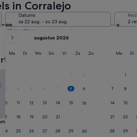
s in Corralejo
Over twee maanden
Datums
Reiz
2 okt - 4 okt
za 22 aug. - zo 23 aug.
2 re
Over vier maanden
27 nov - 29 nov
De
augustus 2026
weergegeven
maanden
zijn
Maandag
Dinsdag
Woensdag
Donderdag
Vrijdag
Zaterdag
Zondag
Maand
D
Ma
Di
Wo
Do
Vr
Za
Zo
Ma
Di
thotels in Corralejo
August
2026
en
ntos Hesperia Bristol Playa
Palmeras Garden
1
1
2
September
2026.
3
4
5
6
7
8
7
8
9
10
11
12
13
14
15
14
15
16
17
18
19
20
21
22
21
22
23
ntos Hesperia Bristol Playa
Palmeras Garden
amentos Hesperia Bristol
3. Palmeras Garden
3.0-
24
25
26
27
28
29
28
29
30
sterrenaccommodatie
Yaiza