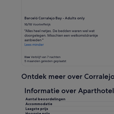
r
e
i
d
Barceló Corralejo Bay - Adults only
e
n
10/10
Voortreffelijk
v
"Alles heel netjes. De bedden waren wel wat
e
doorgelegen. Misschien een welkomstdrankje
r
aanbieden "
r
Lees minder
a
s
s
Ilse
Verblijf van 7 nachten
e
5 maanden geleden geplaatst
n
d
Ontdek meer over Corralej
.
V
e
Informatie over Aparthotel
r
w
a
Aantal beoordelingen
r
Accommodatie
m
Laagste prijs
d
Hoogste prijs