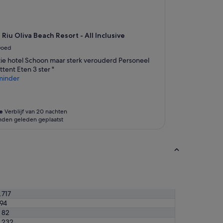
s
l
w
.
a
D
s
e
 Riu Oliva Beach Resort - All Inclusive
t
4
e
s
oed
r
t
tie hotel Schoon maar sterk verouderd Personeel
r
e
ttent Eten 3 ster "
i
r
minder
b
r
l
e
e
n
t
m
e
Verblijf van 20 nachten
o
e
den geleden geplaatst
s
e
l
r
e
d
e
a
p
n
o
w
n
a
a
a
.717
n
r
94
d
d
 82
g
.
 232