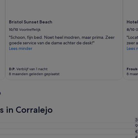
i
e
n
d
Bristol Sunset Beach
Hotel
e
l
10/10
Voortreffelijk
8/10
G
i
"Schoon, fijn bed. Noet heel modren, maar prima. Zeer
"Loca
j
goede service van de dame achter de desk!"
zeer a
k
Lees minder
Lees 
p
e
r
s
D.P.
Verblijf van 1 nacht
Frouk
o
8 maanden geleden geplaatst
8 maan
n
e
o
e
l
.
s in Corralejo
A
l
s
3
i
9
k
€
é
€