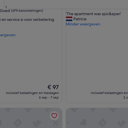
ccommodatie
8.8
8,8/10
Uitstekend
(86 beoordeli
31
van
Goed
(679 beoordelingen)
'
'The apartment was spic&span'
10,
T
Patricia
 en service is voor verbetering
Uitstekend,
h
Minder weergeven
(86
e
beoordelingen)
a
eergeven
ingen)
p
a
r
t
m
e
n
t
w
a
De
€ 97
s
prijs
inclusief belastingen en toeslagen
inclusief belastingen e
s
is
6 sep - 7 sep
2 
p
€ 97
i
Ocean View
Jardines del Sol
c
&
s
p