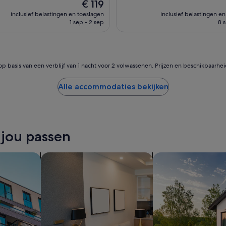
g
De
€ 119
e
prijs
inclusief belastingen en toeslagen
inclusief belastingen e
h
is
1 sep - 2 sep
8 
a
€ 119
d
i
n
d
op basis van een verblijf van 1 nacht voor 2 volwassenen. Prijzen en beschikbaarhe
i
t
Alle accommodaties bekijken
r
u
s
t
i
 jou passen
g
e
c
eken
Aparthotels zoeken
zoeken naar privéva
o
m
p
l
e
x
m