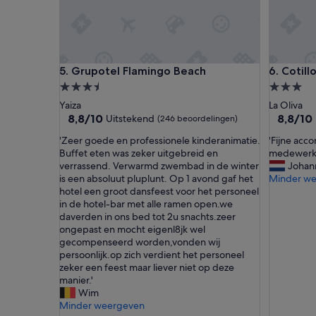
o
o
r
v
e
Grupotel Flamingo Beach
Cotillo 
5. Grupotel Flamingo Beach
6. Cotil
r
3.5-
3.0-
b
e
sterrenaccommodatie
sterrena
Yaiza
La Oliva
t
8.8
8.8
8,8/10
8,8/10
Uitstekend
(246 beoordelingen)
e
van
van
r
'
'
'Zeer goede en professionele kinderanimatie.
'Fijne acc
10,
10,
i
Z
F
Buffet eten was zeker uitgebreid en
medewerke
Uitstekend,
Uitsteke
n
e
i
verrassend. Verwarmd zwembad in de winter
Johann
(246
(56
g
e
j
is een absoluut pluplunt. Op 1 avond gaf het
Minder w
beoordelingen)
beoordel
v
r
n
hotel een groot dansfeest voor het personeel
a
g
e
in de hotel-bar met alle ramen open.we
t
o
a
daverden in ons bed tot 2u snachts.zeer
b
e
c
ongepast en mocht eigenl8jk wel
a
d
c
gecompenseerd worden,vonden wij
a
e
o
persoonlijk.op zich verdient het personeel
r
e
m
zeker een feest maar liever niet op deze
'
n
o
manier.'
p
d
Wim
r
a
Minder weergeven