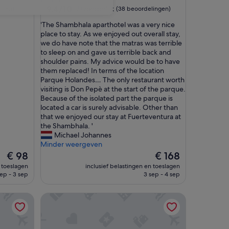
9.4
9,4/10
Uitzonderlijk
ngen)
(38 beoordelingen)
van
'
'The Shambhala aparthotel was a very nice
10,
T
place to stay. As we enjoyed out overall stay,
Uitzonderlijk,
h
we do have note that the matras was terrible
(38
e
to sleep on and gave us terrible back and
beoordelingen)
S
shoulder pains. My advice would be to have
h
them replaced! In terms of the location
a
Parque Holandes… The only restaurant worth
m
visiting is Don Pepè at the start of the parque.
b
Because of the isolated part the parque is
h
located a car is surely advisable. Other than
a
that we enjoyed our stay at Fuerteventura at
l
the Shambhala. '
a
Michael Johannes
a
Minder weergeven
p
De
De
€ 98
€ 168
a
prijs
prijs
n toeslagen
inclusief belastingen en toeslagen
r
is
is
sep - 3 sep
3 sep - 4 sep
t
€ 98
€ 168
h
Nautilus Lanzarote
o
t
e
l