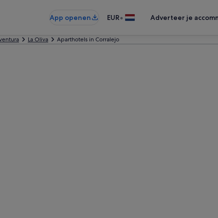
•
App openen
EUR
Adverteer je accom
ventura
La Oliva
Aparthotels in Corralejo