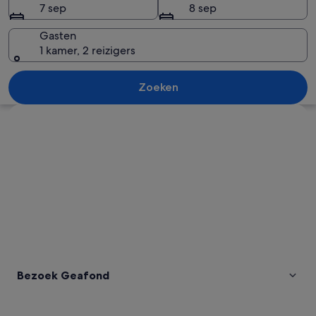
7 sep
8 sep
Gasten
1 kamer, 2 reizigers
Woestijnlandschap met een rotonde
Zoeken
Kaart verkennen
Bezoek Geafond