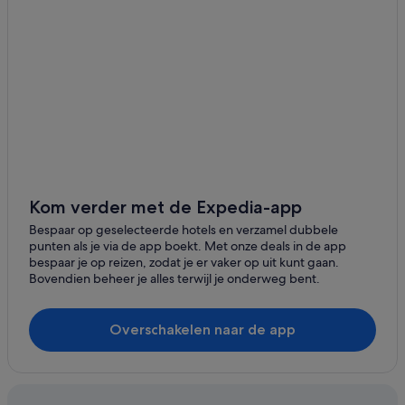
Hotels met 3 sterren in Corralejo
Hotels met 5 sterren in Isla de Lobos
Hotels in de buurt van Playa los Charcos
Hotels in de buurt van Acua Water Park
Hotels in de buurt van Grandes Playas de Corralejo
Hotels in Villaverde
Hotels in de buurt van Playa de Corralejo
Hotels in La Oliva
Kom verder met de Expedia-app
Hotels in de buurt van AquaLava Waterpark
Bespaar op geselecteerde hotels en verzamel dubbele
punten als je via de app boekt. Met onze deals in de app
Hotels in El Cotillo
bespaar je op reizen, zodat je er vaker op uit kunt gaan.
Bovendien beheer je alles terwijl je onderweg bent.
Hotels in de buurt van Playa de la Concha
Hotels in de buurt van Punta Blanca
Overschakelen naar de app
Hotels in Corralejo
Hotels in Lajares
Hotels in de buurt van Centro Comercial El Campanario