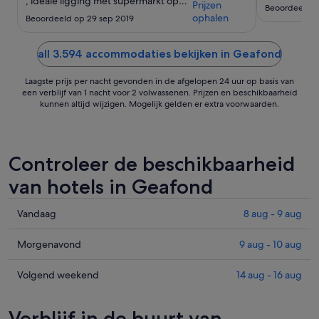
, ideale ligging met supermarkt op
Prijzen
Beoordeeld o
200 meter resort is super netjes
ophalen
Beoordeeld op 29 sep 2019
geen enkel minpunt te benoemen"
all 3.594 accommodaties bekijken in Geafond
Laagste prijs per nacht gevonden in de afgelopen 24 uur op basis van
een verblijf van 1 nacht voor 2 volwassenen. Prijzen en beschikbaarheid
kunnen altijd wijzigen. Mogelijk gelden er extra voorwaarden.
Controleer de beschikbaarheid
van hotels in Geafond
Prijzen
Vandaag
8 aug - 9 aug
in
Geafond
Prijzen
Morgenavond
9 aug - 10 aug
voor
in
vanavond,
Geafond
Prijzen
Volgend weekend
14 aug - 16 aug
8
voor
in
aug
morgenavond,
Geafond
Verblijf in de buurt van
-