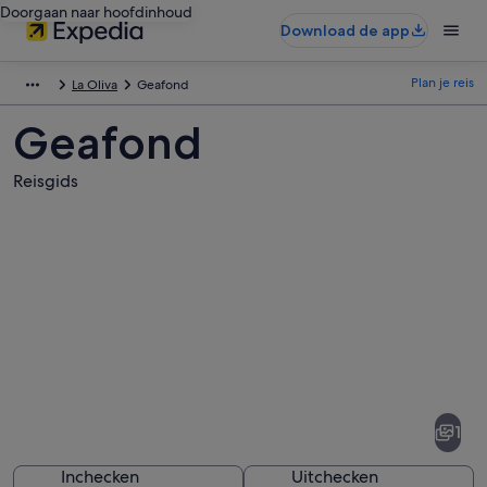
Doorgaan naar hoofdinhoud
Download de app
Plan je reis
La Oliva
Geafond
Geafond
Reisgids
Afbeeldingen
van
Geafond
1
Inchecken
Uitchecken