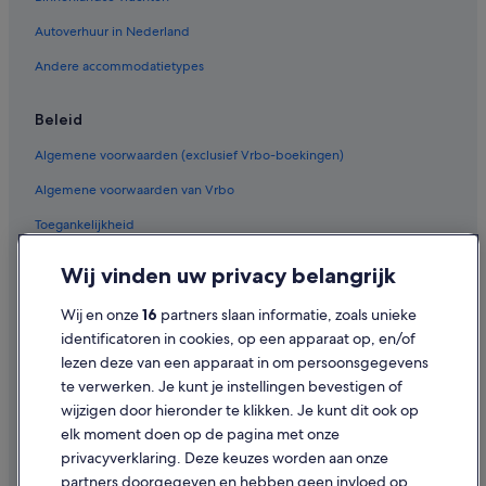
Autoverhuur in Nederland
Andere accommodatietypes
Beleid
Algemene voorwaarden (exclusief Vrbo-boekingen)
Algemene voorwaarden van Vrbo
Toegankelijkheid
Privacy
Wij vinden uw privacy belangrijk
Cookies
Wij en onze
16
partners slaan informatie, zoals unieke
Gebruiksvoorwaarden
identificatoren in cookies, op een apparaat op, en/of
lezen deze van een apparaat in om persoonsgegevens
Juridische informatie/Contact
te verwerken. Je kunt je instellingen bevestigen of
Inhoudsrichtlijnen en inhoud rapporteren
wijzigen door hieronder te klikken. Je kunt dit ook op
elk moment doen op de pagina met onze
Hulp
privacyverklaring. Deze keuzes worden aan onze
partners doorgegeven en hebben geen invloed op