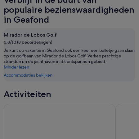
9
voor
9
aug
volgend
populaire bezienswaardigheden
aug,
-
weekend,
in Geafond
bekijken
10
14
aug,
aug
bekijken
-
Mirador de Lobos Golf
16
6.8/10 (8 beoordelingen)
aug,
Je kunt op vakantie in Geafond ook een keer een balletje gaan slaan
bekijken
op de golfbaan van Mirador de Lobos Golf. Verken prachtige
stranden en de jachthaven in dit ontspannen gebied.
Minder lezen
Accommodaties bekijken
Activiteiten
Arrecife/Playa Blanca: Dagtocht Nationaal Park Timanfaya
Watertaxi 