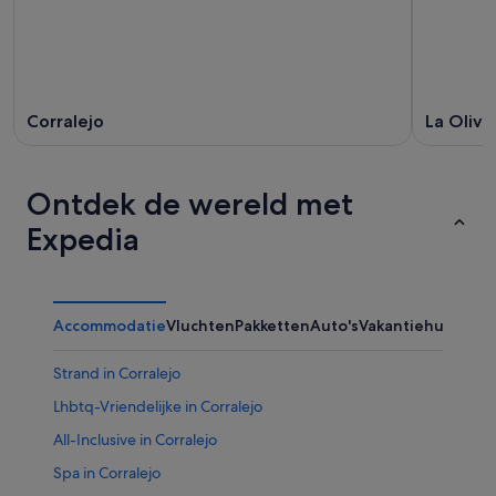
Corralejo
La Oliva
Ontdek de wereld met
Expedia
Accommodatie
Vluchten
Pakketten
Auto's
Vakantiehuizen
Ov
Strand in Corralejo
Lhbtq-Vriendelijke in Corralejo
All-Inclusive in Corralejo
Spa in Corralejo