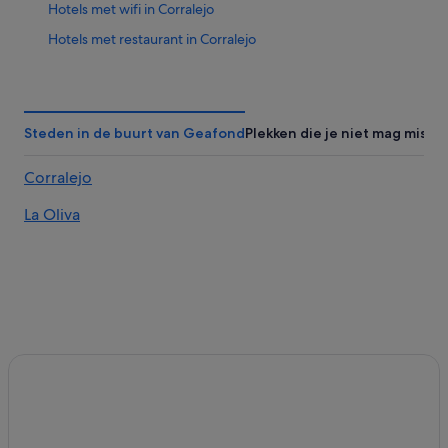
Hotels met wifi in Corralejo
Hotels met restaurant in Corralejo
Familie in Corralejo
Luxe in Corralejo
Strand in El Cotillo
Steden in de buurt van Geafond
Plekken die je niet mag misse
Hotels voor volwassenen in El Cotillo
Corralejo
Luxe in El Cotillo
La Oliva
Hotels met restaurant in El Cotillo
Romantische in El Cotillo
Hotels met restaurant in La Oliva
All-Inclusive in La Oliva
All-Inclusive in Isla de Lobos
Nh Hotels in Corralejo
Hotels met 5 sterren in Corralejo
Hotels met 4 sterren in Corralejo