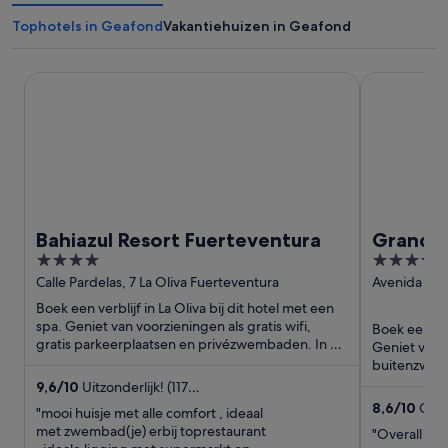
Tophotels in Geafond
Vakantiehuizen in Geafond
Bahiazul Resort Fuerteventura
Grand Hyatt
Bahiazul Resort Fuerteventura
Grand H
4
5
Dorada 
out
out
Calle Pardelas, 7 La Oliva Fuerteventura
Avenida Pa
24 Yaiza Lan
of
of
Boek een verblijf in La Oliva bij dit hotel met een
5
5
spa. Geniet van voorzieningen als gratis wifi,
Boek een verbl
gratis parkeerplaatsen en privézwembaden. In de
Geniet van v
buurt vind ...
buitenzwemb
spa. Uit onze
9,6
/
10
Uitzonderlijk! (117
beoordelingen)
8,6
/
10
Gewe
"mooi huisje met alle comfort , ideaal
met zwembad(je) erbij toprestaurant
"Overall exc