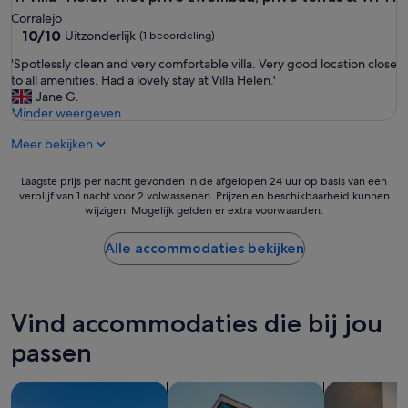
i
Corralejo
t
10.0
10/10
Uitzonderlijk
(1 beoordeling)
r
van
i
'
'Spotlessly clean and very comfortable villa. Very good location close
10,
o
S
to all amenities. Had a lovely stay at Villa Helen.'
Uitzonderlijk,
n
p
Jane G.
(1
a
o
Minder weergeven
beoordeling)
u
t
n
Meer bekijken
l
p
e
l
s
Laagste
Laagste prijs per nacht gevonden in de afgelopen 24 uur op basis van een
a
s
verblijf van 1 nacht voor 2 volwassenen. Prijzen en beschikbaarheid kunnen
prijs
c
l
wijzigen. Mogelijk gelden er extra voorwaarden.
per
e
y
nacht
r
c
gevonden
Alle accommodaties bekijken
h
l
in
a
e
de
b
a
afgelopen
l
n
24
Vind accommodaties die bij jou
é
a
uur
c
n
op
passen
o
d
basis
n
v
van
e
Villa´s zoeken
Appartementen zoeken
Aparthotels
e
een
l
r