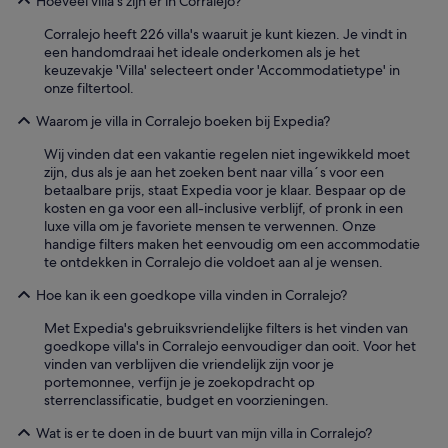
Hoeveel villa's zijn er in Corralejo?
c
a
i
H
Corralejo heeft 226 villa's waaruit je kunt kiezen. Je vindt in
o
e
een handomdraai het ideale onderkomen als je het
…
l
keuzevakje 'Villa' selecteert onder 'Accommodatietype' in
r
e
onze filtertool.
e
n
p
.
Waarom je villa in Corralejo boeken bij Expedia?
e
'
t
Wij vinden dat een vakantie regelen niet ingewikkeld moet
i
zijn, dus als je aan het zoeken bent naar villa´s voor een
r
betaalbare prijs, staat Expedia voor je klaar. Bespaar op de
í
kosten en ga voor een all-inclusive verblijf, of pronk in een
a
luxe villa om je favoriete mensen te verwennen. Onze
m
handige filters maken het eenvoudig om een accommodatie
o
te ontdekken in Corralejo die voldoet aan al je wensen.
s
s
Hoe kan ik een goedkope villa vinden in Corralejo?
i
n
Met Expedia's gebruiksvriendelijke filters is het vinden van
d
goedkope villa's in Corralejo eenvoudiger dan ooit. Voor het
u
vinden van verblijven die vriendelijk zijn voor je
d
portemonnee, verfijn je je zoekopdracht op
a
sterrenclassificatie, budget en voorzieningen.
'
Wat is er te doen in de buurt van mijn villa in Corralejo?