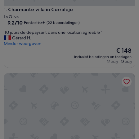
Charmante villa in Corralejo
1. Charmante villa in Corralejo
La Oliva
9.2
9,2/10
Fantastisch
(22 beoordelingen)
van
'
'10 jours de dépaysant dans une location agréable '
10,
1
Gérard H.
Fantastisch,
0
Minder weergeven
(22
j
De
€ 148
beoordelingen)
o
prijs
inclusief belastingen en toeslagen
u
is
12 aug - 13 aug
r
€ 148
s
Boutique Art Villa -Aire- with Private Pool & BBQ
d
e
d
é
p
a
y
s
a
n
t
d