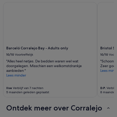
o
p
Barceló Corralejo Bay - Adults only
Bristol Su
d
a
l
r
o
t
c
a
a
m
t
e
i
n
o
t
n
o
c
Barceló Corralejo Bay - Adults only
Bristol S
u
l
10/10
Voortreffelijk
10/10
Voortr
n
o
a
"Alles heel netjes. De bedden waren wel wat
"Schoon, 
s
s
doorgelegen. Misschien een welkomstdrankje
Zeer goed
e
h
aanbieden "
Lees mind
t
o
Lees minder
o
r
a
a
l
Ilse
Verblijf van 7 nachten
D.P.
Verblijf
s
l
5 maanden geleden geplaatst
8 maanden 
d
a
e
m
s
e
Ontdek meer over Corralejo
p
n
u
i
é