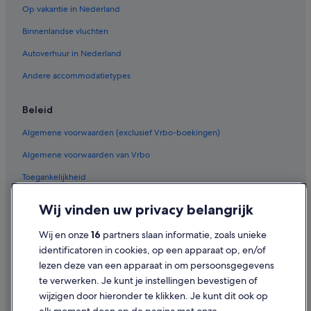
Op vakantie in Nederland
Appartementen in Guisguey
Binnenlandse vluchten
Particuliere vakantiehuizen in La Oliva
Aparthotels in Playa Blanca
Autoverhuur in Nederland
Appartementen in Playa Blanca
Andere accommodatietypes
Particuliere vakantiehuizen in Playa Blanca
Beleid
Hostels in Puerto del Rosario
Algemene voorwaarden (exclusief Vrbo-boekingen)
Particuliere vakantiehuizen in Puerto del Rosario
Algemene voorwaarden van Vrbo
Particuliere vakantiehuizen in Corralejo
Toegankelijkheid
Appartementen in Corralejo
Aparthotels in Corralejo
Privacy
Wij vinden uw privacy belangrijk
Chalets in Corralejo
Cookies
Wij en onze
16
partners slaan informatie, zoals unieke
B&B in Corralejo
Gebruiksvoorwaarden
identificatoren in cookies, op een apparaat op, en/of
Hostels in Corralejo
lezen deze van een apparaat in om persoonsgegevens
Juridische informatie/Contact
te verwerken. Je kunt je instellingen bevestigen of
Hotels met 3 sterren in Corralejo
Inhoudsrichtlijnen en inhoud rapporteren
wijzigen door hieronder te klikken. Je kunt dit ook op
Hotels met 5 sterren in Corralejo