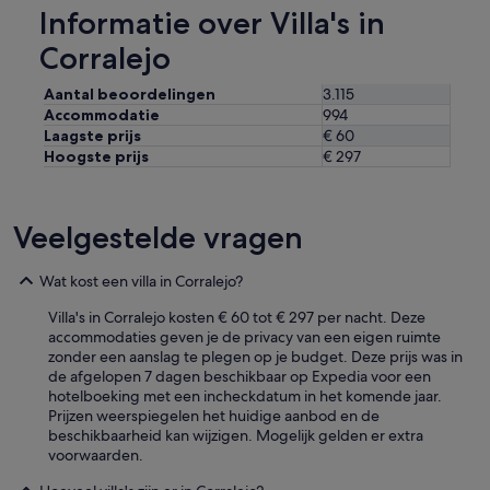
t
Informatie over Villa's in
s
i
y
e
Corralejo
t
s
o
.
Aantal beoordelingen
3.115
d
H
Accommodatie
994
o
a
Laagste prijs
€ 60
e
d
Hoogste prijs
€ 297
s
a
t
l
a
o
b
v
Veelgestelde vragen
a
e
c
l
o
y
Wat kost een villa in Corralejo?
m
s
o
Villa's in Corralejo kosten € 60 tot € 297 per nacht. Deze
t
e
accommodaties geven je de privacy van een eigen ruimte
a
n
zonder een aanslag te plegen op je budget. Deze prijs was in
y
e
de afgelopen 7 dagen beschikbaar op Expedia voor een
a
l
hotelboeking met een incheckdatum in het komende jaar.
t
a
Prijzen weerspiegelen het huidige aanbod en de
V
n
beschikbaarheid kan wijzigen. Mogelijk gelden er extra
i
u
voorwaarden.
l
n
l