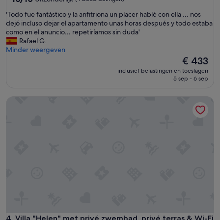
van
'
'Todo fue fantástico y la anfitriona un placer hablé con ella … nos
10,
T
dejó incluso dejar el apartamento unas horas después y todo estaba
Uitzonderlijk,
o
como en el anuncio… repetiríamos sin duda'
(4
d
Rafael G.
beoordelingen)
o
Minder weergeven
f
De
€ 433
u
prijs
inclusief belastingen en toeslagen
e
is
5 sep - 6 sep
f
€ 433
a
Villa "Helen" met privé zwembad, privé terras & Wi-Fi
n
t
á
s
t
i
c
o
y
l
a
a
n
f
Villa "Helen" met privé zwembad, privé terras & Wi-Fi
4. Villa "Helen" met privé zwembad, privé terras & Wi-Fi