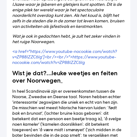
IJszee waar je ijsberen en gletsjers kunt spotten. Dit is de
enige plek ter wereld waar je het spectaculaire
noorderlicht overdag kunt zien. Als het koud is, blijft het
zelfs in de steden die in de zomer tot leven komen, bruisen
van activiteiten als ijsfestivals en kerstmarkten.
Wat je ook in gedachten hebt, je zult het zeker vinden in
het ruige Noorwegen.
<a href="https://www.youtube-nocookie.com/watch?
v=ZP88IZZC6Ig']<br /><br />">https://www.youtube-
nocookie.com/watch?v=ZP88IZZC6Ig
Wist je dat?…leuke weetjes en feiten
over Noorwegen
_
In heel Scandinavië zijn er overeenkomsten tussen de
Noorse, Zweedse en Deense taal. Noren hebben echter
‘interessante’ zegswijzen die uniek en echt van hen zijn.
De misschien wel meest hilarische hiervan luiden: ‘
født
bak en brunost
‘, (‘achter bruine kaas geboren’: dit
betekent dat een persoon een beetje traag is), ‘
å svelge
noen kameler
‘ (‘kamelen doorslikken’: dit betekent
toegeven) en ‘
å være midt i smørøyet
‘ (‘zich midden in de
boter bevinden die in de pap smelt’: te vergelijken met