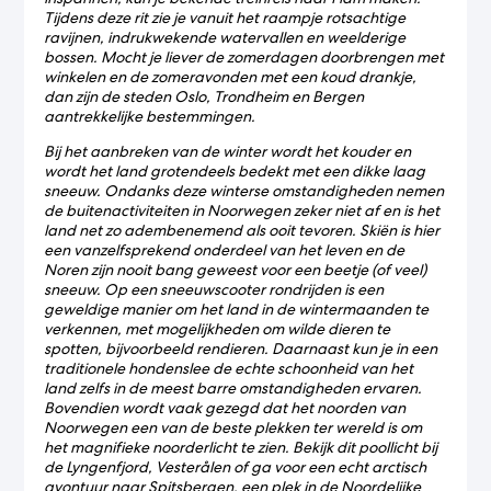
Tijdens deze rit zie je vanuit het raampje rotsachtige
ravijnen, indrukwekende watervallen en weelderige
bossen. Mocht je liever de zomerdagen doorbrengen met
winkelen en de zomeravonden met een koud drankje,
dan zijn de steden Oslo, Trondheim en Bergen
aantrekkelijke bestemmingen.
Bij het aanbreken van de winter wordt het kouder en
wordt het land grotendeels bedekt met een dikke laag
sneeuw. Ondanks deze winterse omstandigheden nemen
de buitenactiviteiten in Noorwegen zeker niet af en is het
land net zo adembenemend als ooit tevoren. Skiën is hier
een vanzelfsprekend onderdeel van het leven en de
Noren zijn nooit bang geweest voor een beetje (of veel)
sneeuw. Op een sneeuwscooter rondrijden is een
geweldige manier om het land in de wintermaanden te
verkennen, met mogelijkheden om wilde dieren te
spotten, bijvoorbeeld rendieren. Daarnaast kun je in een
traditionele hondenslee de echte schoonheid van het
land zelfs in de meest barre omstandigheden ervaren.
Bovendien wordt vaak gezegd dat het noorden van
Noorwegen een van de beste plekken ter wereld is om
het magnifieke noorderlicht te zien. Bekijk dit poollicht bij
de Lyngenfjord, Vesterålen of ga voor een echt arctisch
avontuur naar Spitsbergen, een plek in de Noordelijke