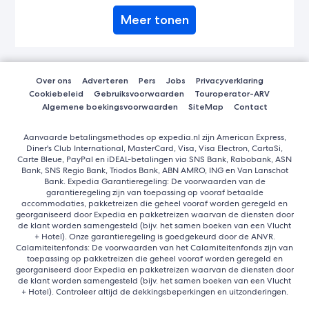
Meer tonen
Over ons
Adverteren
Pers
Jobs
Privacyverklaring
Cookiebeleid
Gebruiksvoorwaarden
Touroperator-ARV
Algemene boekingsvoorwaarden
SiteMap
Contact
Aanvaarde betalingsmethodes op expedia.nl zijn American Express,
Diner's Club International, MasterCard, Visa, Visa Electron, CartaSi,
Carte Bleue, PayPal en iDEAL-betalingen via SNS Bank, Rabobank, ASN
Bank, SNS Regio Bank, Triodos Bank, ABN AMRO, ING en Van Lanschot
Bank. Expedia Garantieregeling: De voorwaarden van de
garantieregeling zijn van toepassing op vooraf betaalde
accommodaties, pakketreizen die geheel vooraf worden geregeld en
georganiseerd door Expedia en pakketreizen waarvan de diensten door
de klant worden samengesteld (bijv. het samen boeken van een Vlucht
+ Hotel). Onze garantieregeling is goedgekeurd door de ANVR.
Calamiteitenfonds: De voorwaarden van het Calamiteitenfonds zijn van
toepassing op pakketreizen die geheel vooraf worden geregeld en
georganiseerd door Expedia en pakketreizen waarvan de diensten door
de klant worden samengesteld (bijv. het samen boeken van een Vlucht
+ Hotel). Controleer altijd de dekkingsbeperkingen en uitzonderingen.