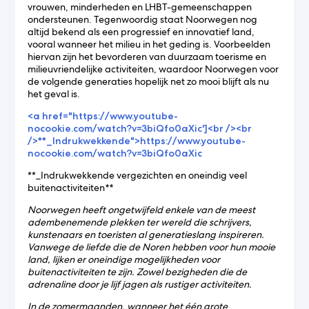
vrouwen, minderheden en LHBT-gemeenschappen
ondersteunen. Tegenwoordig staat Noorwegen nog
altijd bekend als een progressief en innovatief land,
vooral wanneer het milieu in het geding is. Voorbeelden
hiervan zijn het bevorderen van duurzaam toerisme en
milieuvriendelijke activiteiten, waardoor Noorwegen voor
de volgende generaties hopelijk net zo mooi blijft als nu
het geval is.
<a href="https://www.youtube-
nocookie.com/watch?v=3biQfo0aXic']<br /><br
/>**_Indrukwekkende">https://www.youtube-
nocookie.com/watch?v=3biQfo0aXic
**_Indrukwekkende vergezichten en oneindig veel
buitenactiviteiten
**
Noorwegen heeft ongetwijfeld enkele van de meest
adembenemende plekken ter wereld die schrijvers,
kunstenaars en toeristen al generatieslang inspireren.
Vanwege de liefde die de Noren hebben voor hun mooie
land, lijken er oneindige mogelijkheden voor
buitenactiviteiten te zijn. Zowel bezigheden die de
adrenaline door je lijf jagen als rustiger activiteiten.
In de zomermaanden, wanneer het één grote