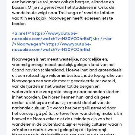
een belangrijke rol, maar ook de bergen, eilanden en
bossen. Of je nu geniet van het stadsleven in Oslo, de
wandelroute volgt naar Trolltunga of rond de Lofoten
vaart in een kajak: Noorwegen heeft iedereen iets te
bieden.
<a href="https://www.youtube-
nocookie.com/watch?v=H30VCOhrBsI']<br /><br
/>Noorwegen">https://www.youtube-
nocookie.com/watch?v=H30VCOhrBsI
Noorwegen is het meest westelijke, noordelijke en,
vreemd genoeg, meest oostelijk gelegen land van het
Scandinavisch schiereiland. Hoewel het land grotendeels
uit een rotsachtige wildernis bestaat, is de topografie van
Noorwegen een van de meest gevarieerde ter wereld,
van de fjorden in het westen tot de bergen en
watervallen die van grote hoogte naar beneden storten
in het noorden. De Noren kennen hun land als geen
ander: dicht bij de natuur zijn maakt deel uit van de
nationale cultuur. Dit wordt het best geïllustreerd door
het concept
gå på tur
, oftewel ‘een wandeling maken’. En
hoewel de Noren zeker niet de uitvinders zijn van het
wandelen in de buitenlucht, zijn er weinig culturen waarin
zo’n sterke nadruk wordt gelegd op dit tijdverdrijf.