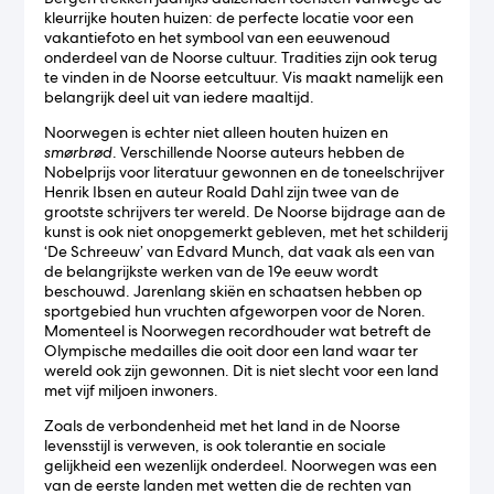
kleurrijke houten huizen: de perfecte locatie voor een
vakantiefoto en het symbool van een eeuwenoud
onderdeel van de Noorse cultuur. Tradities zijn ook terug
te vinden in de Noorse eetcultuur. Vis maakt namelijk een
belangrijk deel uit van iedere maaltijd.
Noorwegen is echter niet alleen houten huizen en
smørbrød
. Verschillende Noorse auteurs hebben de
Nobelprijs voor literatuur gewonnen en de toneelschrijver
Henrik Ibsen en auteur Roald Dahl zijn twee van de
grootste schrijvers ter wereld. De Noorse bijdrage aan de
kunst is ook niet onopgemerkt gebleven, met het schilderij
‘De Schreeuw’ van Edvard Munch, dat vaak als een van
de belangrijkste werken van de 19e eeuw wordt
beschouwd. Jarenlang skiën en schaatsen hebben op
sportgebied hun vruchten afgeworpen voor de Noren.
Momenteel is Noorwegen recordhouder wat betreft de
Olympische medailles die ooit door een land waar ter
wereld ook zijn gewonnen. Dit is niet slecht voor een land
met vijf miljoen inwoners.
Zoals de verbondenheid met het land in de Noorse
levensstijl is verweven, is ook tolerantie en sociale
gelijkheid een wezenlijk onderdeel. Noorwegen was een
van de eerste landen met wetten die de rechten van