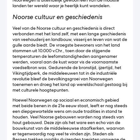
Noorwegen is uiteindelijk gewoon een van de mooiste
landen ter wereld waar je heerlijk kunt wandelen.
Noorse cultuur en geschiedenis
Veel van de Noorse cultuur en geschiedenis is direct
verbonden met het land zelf, met een lange geschiedenis
van veehouderij en landbouw, visserij en leven van wat de
gulle aarde biedt. De vroegste bewoners van het land
stammen uit 10.000 v.Chr., toen door de stijgende
temperaturen de leefomstandigheden aangenamer
werden, vooral aan de kust waar vis de voornaamste
voedselbron was. Gedurende de bronstijd, ijzertijd, het
Vikingtijdperk, de middeleeuwen tot in de industriële
revolutie bleef de bevolkingsgroei van Noorwegen
toenemen en droeg het land op wereldschaal gestaag bij
met culturele hoogtepunten.
Hoewel Noorwegen op sociaal en economisch gebied
met beide benen in de 21e eeuw staat, leeft er nog steeds
een diepgewortelde wens om oude tradities in stand te
houden. Veel Noorse gebouwen worden nog steeds van
hout gebouwd. Deze zijn als het ware een echo van de
bouwkunst van de middeleeuwse staafkerken, waarvan
er tegenwoordig nog veel te vinden zijn. Steden als
Bergen trekken jaarlijks duizenden toeristen vanwege de