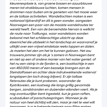
kleurenexplosie is, van groene bossen en azuurblauwe
meren tot strakblauwe luchten, komen mensen in
drommen naar buiten om te genieten van het mooie weer
en de talloze activiteiten. Wandeltochten maken is een
nationaal tijdverdrijf en dit is geen wonder, aangezien
Noorwegen een paar van de mooiste wandelroutes ter
wereld heeft. Een van de beroemdste hiervan is wellicht
de route naar Trolltunga, waar wandelaars worden
beloond met het schilderachtige uitzicht op deze
steenrichel die uitsteekt in het landschap en waarvanaf je
uitkijkt over een vrijwel eindeloze reeks toppen en dalen.
Je moeten het zien om het te kunnen geloven. Het zou
trouwens jammer zijn als je ‘s zomers in Noorwegen bent
en niet op een of andere manier van het water geniet: of
het nu een vistrip in de fjorden is, een boottochtje in een
van 450.000 meren of een bezoekje brengen aan de
Steindalfossen en achter deze indrukwekkende waterval
langslopen (en toch droog blijven). Er zijn talloze
fietsroutes die je kunt proberen, waaronder de
Kystriksveien, een kustweg die langs grillig gevormde
bergen, zandstranden en duizenden eilanden voert. Als je
nog avontuurlijker bent ingesteld, kun je gaan raften,
scubaduiken of parachutespringen. Wanneer je de
natuur van heel dichtbij wilt zien, maar je niet te veel wilt
inspannen, kun je bekende treinreis naar Flåm maken.