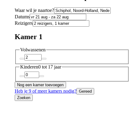
Waar wil je naartoe?
Datums
Reizigers
Kamer 1
Volwassenen
Kinderen
0 tot 17 jaar
Nog een kamer toevoegen
Heb je 9 of meer kamers nodig?
Gereed
Zoeken