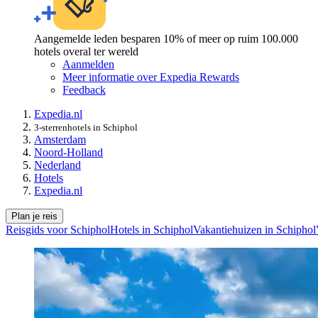
Aangemelde leden besparen 10% of meer op ruim 100.000
hotels overal ter wereld
Aanmelden
Meer informatie over Expedia Rewards
Feedback
Expedia.nl
3-sterrenhotels in Schiphol
Amsterdam
Noord-Holland
Nederland
Hotels
Expedia.nl
Plan je reis
Reisgids voor Schiphol
Hotels in Schiphol
Vakantiehuizen in Schiphol