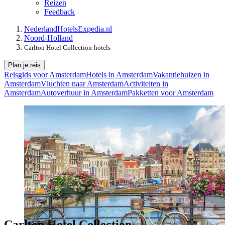
Reizen
Feedback
Nederland
Hotels
Expedia.nl
Noord-Holland
Carlton Hotel Collection-hotels
Plan je reis
Reisgids voor Amsterdam
Hotels in Amsterdam
Vakantiehuizen in
Amsterdam
Vluchten naar Amsterdam
Activiteiten in
Amsterdam
Autoverhuur in Amsterdam
Pakketten voor Amsterdam
Carlton Hotel Collection-