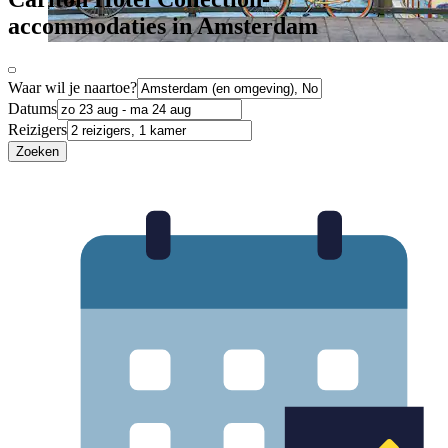
accommodaties in Amsterdam
Waar wil je naartoe?
Datums
Reizigers
Zoeken