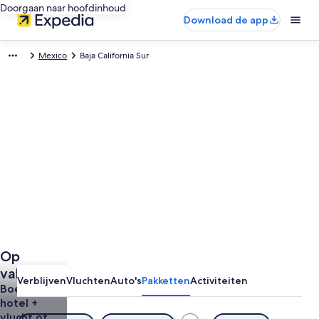
Doorgaan naar hoofdinhoud
Download de app
Mexico
Baja California Sur
Op
vakantie
Verblijven
Vluchten
Auto's
Pakketten
Activiteiten
naar Baja
Boek een
hotel +
California
vlucht of