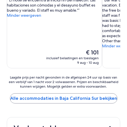
'El hotel se encuentra al inicio/fin del malecón. Las
'Bar war unf
10,
10,
habitaciones son cómodas y el desayuno buffet es
vacation. Beer
Uitstekend,
Uitstekend,
bueno y variado. El staff es muy amable.'
the free brea
(1.009
(1.004
Minder weergeven
staff was fri
beoordelingen)
beoordeling
was basic but
had to stay he
comfortable b
as expected d
Other than tha
Minder weer
De
€ 101
prijs
inclusief belastingen en toeslagen
is
9 aug - 10 aug
€ 101
Laagste
Laagste prijs per nacht gevonden in de afgelopen 24 uur op basis van
een verblijf van 1 nacht voor 2 volwassenen. Prijzen en beschikbaarheid
prijs
kunnen wijzigen. Mogelijk gelden er extra voorwaarden.
per
nacht
gevonden
Alle accommodaties in Baja California Sur bekijken
in
de
afgelopen
24
uur