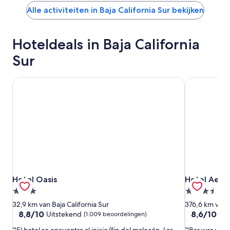
Alle activiteiten in Baja California Sur bekijken
Hoteldeals in Baja California
Sur
Hotel Oasis
Hotel Aerop
Hotel Oasis
Hotel Aerop
Hotel Oasis
Hotel Aero
3.0-
3.5-
sterrenaccommodatie
sterrenacc
32,9 km van Baja California Sur
376,6 km van B
8.8
8.6
8,8/10
8,6/10
Uitstekend
Uit
(1.009 beoordelingen)
van
van