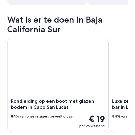
Wat is er te doen in Baja
California Sur
Rondleiding op een boot met glazen bodem in Cabo San L
Luxe zeilen
Rondleiding op een boot met glazen
Luxe zeil
bodem in Cabo San Lucas
bar in Lo
€ 19
84
% van onze reizigers beveelt dit aan
84
% van onze
per volwassene