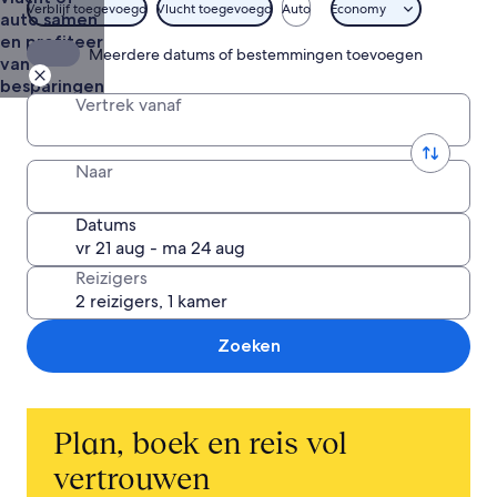
Sur
Verblijf toegevoegd
Vlucht toegevoegd
Auto
Economy
auto samen
en profiteer
Meerdere datums of bestemmingen toevoegen
van
besparingen
Vertrek vanaf
Naar
Datums
Reizigers
Zoeken
Plan, boek en reis vol
vertrouwen