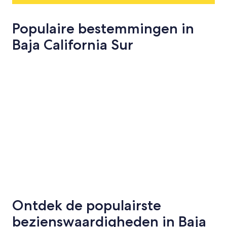
Populaire bestemmingen in
Baja California Sur
Los Cabos
San José de
Los Cabos
San José
Ontdek de populairste
bezienswaardigheden in Baja