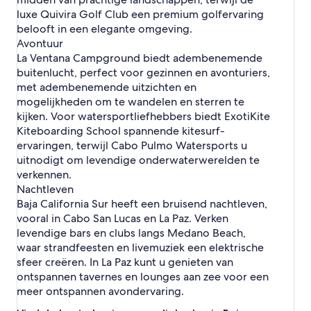
o
h
d
n
luxe Quivira Golf Club een premium golfervaring
u
e
i
i
belooft in een elegante omgeving.
l
n
z
Avontuur
C
S
e
a
La Ventana Campground biedt adembenemende
a
n
b
buitenlucht, perfect voor gezinnen en avonturiers,
n
i
o
J
met adembenemende uitzichten en
n
o
mogelijkheden om te wandelen en sterren te
B
s
u
kijken. Voor watersportliefhebbers biedt ExotiKite
é
e
Kiteboarding School spannende kitesurf-
d
n
ervaringen, terwijl Cabo Pulmo Watersports u
e
a
uitnodigt om levendige onderwaterwerelden te
l
v
C
verkennen.
i
a
Nachtleven
s
b
t
Baja California Sur heeft een bruisend nachtleven,
o
a
vooral in Cabo San Lucas en La Paz. Verken
levendige bars en clubs langs Medano Beach,
waar strandfeesten en livemuziek een elektrische
sfeer creëren. In La Paz kunt u genieten van
ontspannen tavernes en lounges aan zee voor een
meer ontspannen avondervaring.