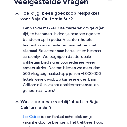
Veelgestelde vragen
op
basis
van
Hoe krijg ik een goedkoop reispakket
een
voor Baja California Sur?
verblijf
van
Een van de makkelijkste manieren om geld (en
1
tijd) te besparen, is door je reserveringen te
nacht
bundelen op Expedia. Vluchten, hotels,
voor
huurauto's en activiteiten: we hebben het
2
allemaal. Selecteer naar hartelust en bespaar
volwassenen.
aanzienlijk. We begrijpen dat de ideale
Prijzen
pakketaanbieding er voor iedereen weer
en
beschikbaarheid
anders uitziet. Daarom bieden we meer dan
kunnen
500 vliegtuigmaatschappijen en +1.000.000
wijzigen.
hotels wereldwijd. Zo kun je je eigen Baja
Mogelijk
California Sur-vakantiepakket samenstellen,
gelden
geheel naar wens!
er
extra
Wat is de beste verblijfplaats in Baja
voorwaarden.
California Sur?
Los Cabos
is een fantastische plek om je
vakantie door te brengen. Het trekt een hoop