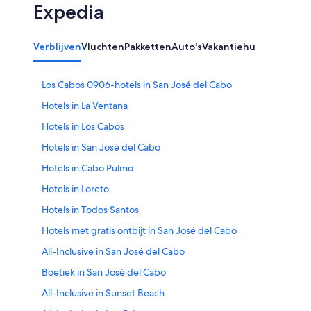
Expedia
Verblijven
Vluchten
Pakketten
Auto's
Vakantiehuizen
Activit
L
Los Cabos 0906-hotels in San José del Cabo
i
L
Hotels in La Ventana
n
i
k
L
Hotels in Los Cabos
n
o
i
k
p
L
Hotels in San José del Cabo
n
o
e
i
k
p
L
Hotels in Cabo Pulmo
n
n
o
e
i
t
k
p
L
Hotels in Loreto
n
n
d
o
e
i
t
k
e
p
L
Hotels in Todos Santos
n
n
d
o
p
e
i
t
k
e
p
L
Hotels met gratis ontbijt in San José del Cabo
a
n
n
d
o
p
e
i
g
t
k
e
p
L
All-Inclusive in San José del Cabo
a
n
n
i
d
o
p
e
i
g
t
k
n
e
p
L
Boetiek in San José del Cabo
a
n
n
i
d
o
a
p
e
i
g
t
k
n
e
p
L
All-Inclusive in Sunset Beach
L
a
n
n
i
d
o
a
p
e
i
o
g
t
k