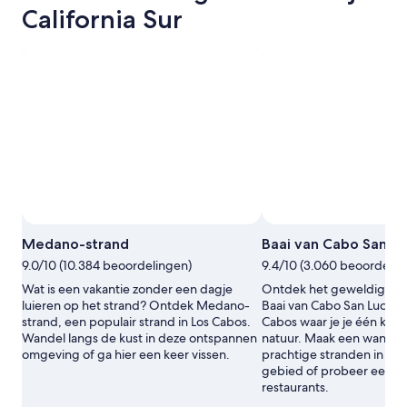
California Sur
Medano-strand
Baai van Cabo San Lu
9.0/10 (10.384 beoordelingen)
9.4/10 (3.060 beoordelin
Wat is een vakantie zonder een dagje
Ontdek het geweldige bu
luieren op het strand? Ontdek Medano-
Baai van Cabo San Lucas, 
strand, een populair strand in Los Cabos.
Cabos waar je je één kun
Wandel langs de kust in deze ontspannen
natuur. Maak een wandeli
omgeving of ga hier een keer vissen.
prachtige stranden in di
gebied of probeer een v
restaurants.