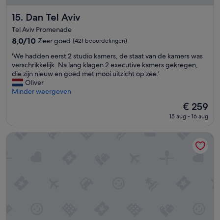
n
d
t
e
Dan Tel Aviv
15. Dan Tel Aviv
e
n
g
Tel Aviv Promenade
f
e
8.0
8,0/10
Zeer goed
(421 beoordelingen)
o
v
van
r
e
'
'We hadden eerst 2 studio kamers, de staat van de kamers was
10,
t
n
W
verschrikkelijk. Na lang klagen 2 executive kamers gekregen,
Zeer
h
.
e
die zijn nieuw en goed met mooi uitzicht op zee.'
goed,
e
H
h
Oliver
(421
m
e
a
Minder weergeven
beoordelingen)
.
t
d
U
De
€ 259
w
d
n
prijs
a
15 aug - 16 aug
e
w
is
t
n
i
€ 259
e
e
Orient by Isrotel exclusive
l
r
e
l
v
r
i
a
s
n
n
t
g
h
2
t
e
s
o
t
t
s
z
u
e
w
d
r