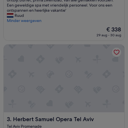
Fantastisch,
r
e
Een geweldige spa met vriendelijk personeel. Voor ons een
(807
u
n
ontspannen en heerlijke vakantie'
beoordelingen)
i
a
Ruud
m
a
Minder weergeven
e
n
n
De
€ 338
g
s
prijs
29 aug - 30 aug
e
c
is
n
h
€ 338
a
Herbert Samuel Opera Tel Aviv
o
a
o
m
n
h
.
o
F
t
i
e
j
l
n
,
e
n
t
i
o
e
i
t
l
t
e
e
Herbert Samuel Opera Tel Aviv
3. Herbert Samuel Opera Tel Aviv
t
g
a
Tel Aviv Promenade