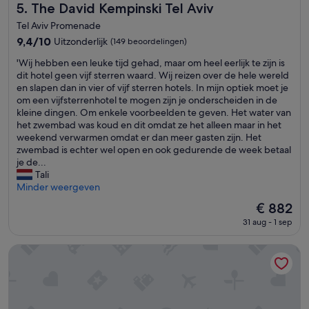
e
The David Kempinski Tel Aviv
5. The David Kempinski Tel Aviv
e
m
l
Tel Aviv Promenade
b
.
9.4
a
9,4/10
Uitzonderlijk
(149 beoordelingen)
V
van
d
e
'
'Wij hebben een leuke tijd gehad, maar om heel eerlijk te zijn is
10,
,
r
W
dit hotel geen vijf sterren waard. Wij reizen over de hele wereld
Uitzonderlijk,
v
z
i
en slapen dan in vier of vijf sterren hotels. In mijn optiek moet je
(149
a
o
j
om een vijfsterrenhotel te mogen zijn je onderscheiden in de
beoordelingen)
n
r
h
kleine dingen. Om enkele voorbeelden te geven. Het water van
a
g
e
het zwembad was koud en dit omdat ze het alleen maar in het
l
d
b
weekend verwarmen omdat er dan meer gasten zijn. Het
l
o
b
zwembad is echter wel open en ook gedurende de week betaal
e
n
e
je de...
g
t
n
Tali
e
b
e
Minder weergeven
m
i
e
a
De
€ 882
j
n
k
prijs
t
31 aug - 1 sep
l
k
is
.
e
e
€ 882
'
u
Waldorf Astoria Jerusalem
n
k
v
e
o
t
o
i
r