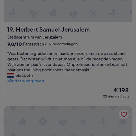
t
l
v
t
e
h
l
r
e
k
e
e
i
n
r
p
n
e
z
e
r
t
n
i
g
o
Herbert Samuel Jerusalem
.
19. Herbert Samuel Jerusalem
d
j
e
p
'
e
n
n
Stadscentrum van Jeruzalem
e
l
.
,
9.0
9,0/10
Fantastisch
(817 beoordelingen)
r
i
H
d
van
t
j
e
i
'
'Was buiten 5 graden en ze hadden onze kamer op airco stand
10,
y
k
t
e
W
gezet. Dat wisten wij dus niet,moest je bij de receptie vragen.
Fantastisch,
b
p
z
z
a
Wij kwamen pas ‘s-avonds aan. Onprofessioneel en onbeschoft
(817
u
e
w
i
s
naar ons toe. Nog nooit zoiets meegemaakt.'
beoordelingen)
t
r
e
j
b
elisabeth
I
s
m
n
u
Minder weergeven
w
o
b
n
i
i
De
n
€ 198
a
i
t
l
prijs
e
d
22 aug - 23 aug
e
e
l
is
e
i
u
n
p
€ 198
l
s
w
5
master Mazeh
r
'
e
e
g
o
c
n
r
b
h
g
a
a
t
o
d
b
e
e
e