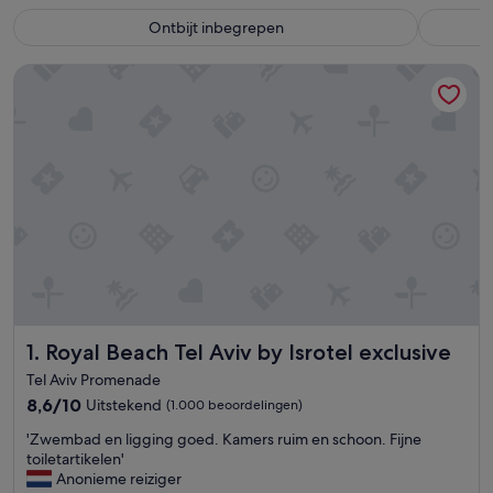
Ontbijt inbegrepen
Royal Beach Tel Aviv by Isrotel exclusive
Royal Beach Tel Aviv by Isrotel exclusive
1. Royal Beach Tel Aviv by Isrotel exclusive
Tel Aviv Promenade
8.6
8,6/10
Uitstekend
(1.000 beoordelingen)
van
'
'Zwembad en ligging goed. Kamers ruim en schoon. Fijne
10,
Z
toiletartikelen'
Uitstekend,
w
Anonieme reiziger
(1.000