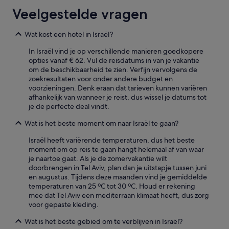
o
Veelgestelde vragen
g
n
o
Wat kost een hotel in Israël?
o
i
In Israël vind je op verschillende manieren goedkopere
t
opties vanaf € 62. Vul de reisdatums in van je vakantie
z
om de beschikbaarheid te zien. Verfijn vervolgens de
o
zoekresultaten voor onder andere budget en
i
voorzieningen. Denk eraan dat tarieven kunnen variëren
e
afhankelijk van wanneer je reist, dus wissel je datums tot
t
je de perfecte deal vindt.
s
Wat is het beste moment om naar Israël te gaan?
m
e
Israël heeft variërende temperaturen, dus het beste
e
moment om op reis te gaan hangt helemaal af van waar
g
je naartoe gaat. Als je de zomervakantie wilt
e
doorbrengen in Tel Aviv, plan dan je uitstapje tussen juni
m
en augustus. Tijdens deze maanden vind je gemiddelde
a
temperaturen van 25 ºC tot 30 ºC. Houd er rekening
a
mee dat Tel Aviv een mediterraan klimaat heeft, dus zorg
k
voor gepaste kleding.
t
.
Wat is het beste gebied om te verblijven in Israël?
'