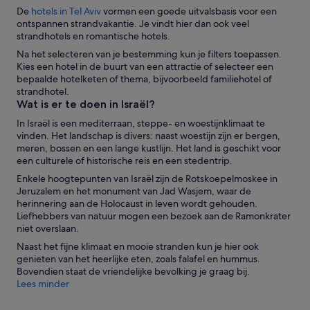
l
De
hotels in Tel Aviv
vormen een goede uitvalsbasis voor een
e
ontspannen strandvakantie. Je vindt hier dan ook veel
n
strandhotels en romantische hotels.
o
Na het selecteren van je bestemming kun je filters toepassen.
n
Kies een hotel in de buurt van een attractie of selecteer een
b
bepaalde hotelketen of thema, bijvoorbeeld familiehotel of
e
strandhotel.
s
Wat is er te doen in Israël?
c
h
In Israël is een mediterraan, steppe- en woestijnklimaat te
o
vinden. Het landschap is divers: naast woestijn zijn er bergen,
f
meren, bossen en een lange kustlijn. Het land is geschikt voor
t
een culturele of historische reis en een stedentrip.
n
Enkele hoogtepunten van Israël zijn de Rotskoepelmoskee in
a
Jeruzalem en het monument van Jad Wasjem, waar de
a
herinnering aan de Holocaust in leven wordt gehouden.
r
Liefhebbers van natuur mogen een bezoek aan de Ramonkrater
o
niet overslaan.
n
s
Naast het fijne klimaat en mooie stranden kun je hier ook
t
genieten van het heerlijke eten, zoals falafel en hummus.
o
Bovendien staat de vriendelijke bevolking je graag bij.
e
Lees minder
.
N