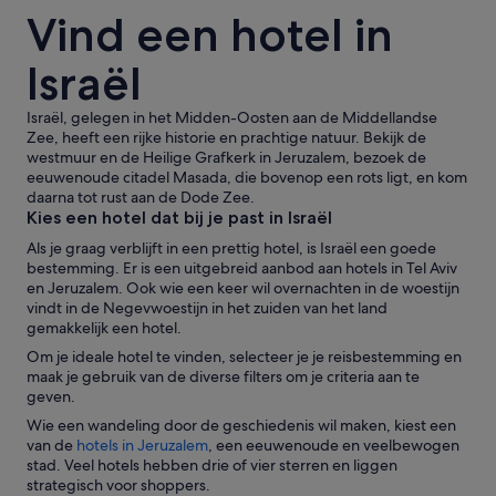
-
Vind een hotel in
a
v
Israël
o
n
d
Israël, gelegen in het Midden-Oosten aan de Middellandse
s
Zee, heeft een rijke historie en prachtige natuur. Bekijk de
a
westmuur en de Heilige Grafkerk in Jeruzalem, bezoek de
a
eeuwenoude citadel Masada, die bovenop een rots ligt, en kom
n
daarna tot rust aan de Dode Zee.
.
Kies een hotel dat bij je past in Israël
O
n
Als je graag verblijft in een prettig hotel, is Israël een goede
p
bestemming. Er is een uitgebreid aanbod aan hotels in Tel Aviv
r
en Jeruzalem. Ook wie een keer wil overnachten in de woestijn
o
vindt in de Negevwoestijn in het zuiden van het land
f
gemakkelijk een hotel.
e
Om je ideale hotel te vinden, selecteer je je reisbestemming en
s
maak je gebruik van de diverse filters om je criteria aan te
s
geven.
i
o
Wie een wandeling door de geschiedenis wil maken, kiest een
n
van de
hotels in Jeruzalem
, een eeuwenoude en veelbewogen
e
stad. Veel hotels hebben drie of vier sterren en liggen
e
strategisch voor shoppers.