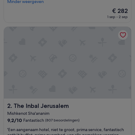
e
Minder weergeven
beoordelingen)
m
De
€ 282
b
prijs
1 sep - 2 sep
a
is
d
€ 282
e
The Inbal Jerusalem
n
l
i
g
g
i
n
g
g
o
e
d
.
K
The Inbal Jerusalem
2. The Inbal Jerusalem
a
Mishkenot Sha'ananim
m
9.2
9,2/10
Fantastisch
(807 beoordelingen)
e
van
r
'
'Een aangenaam hotel, niet te groot, prima service, fantastisch
10,
s
E
ontbijt buffet, prima zwembad, van alle gemakken voorzien.