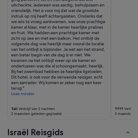
p
uitcheckte, iedereen was aardig, behulpzaam en
t
vriendelijk. Het is voor mij dat wat de grootste
i
indruk op mij heeft achtergelaten. Ondanks dat
e
we iets te vroeg aankwamen, was onze prachtige
v
kamer al klaar, met in de kamer heerlijke pralines
r
en fruit. We hadden een prachtige kamer met
a
zicht op zee en met een balkon. Het ontbijt de
g
volgende dag was heerlijk maar vooral de locatie
e
van het ontbijt is bijzonder. Je eet aan het strand,
n
een beter begin van de dag is er niet. We
.
kwamen na het ontbijt weer op de kamer en
W
ondertussen was die al schoongemaakt, heerlijk.
i
Bij het zwembad hebben ze heerlijke ligstoelen.
j
Dit hotel, is ook voor de verwende reiziger, echt
k
een aanrader. Wij komen er zeker nog een keer
w
terug."
a
Lees minder
m
e
n
Tali
Verblijf van 2 nachten
????
Verblijf
p
2 maanden geleden geplaatst
3 maanden ge
a
s
‘
Israël Reisgids
s