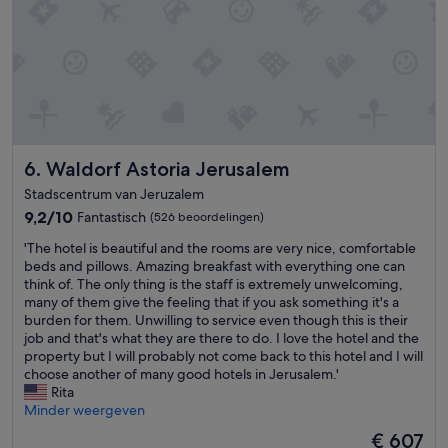
j
z
d
i
g
e
e
n
h
.
a
E
d
e
,
n
m
g
a
Waldorf Astoria Jerusalem
6. Waldorf Astoria Jerusalem
e
a
w
Stadscentrum van Jeruzalem
r
e
9.2
9,2/10
Fantastisch
(526 beoordelingen)
o
l
van
m
d
'
'The hotel is beautiful and the rooms are very nice, comfortable
10,
h
i
T
beds and pillows. Amazing breakfast with everything one can
Fantastisch,
e
g
h
think of. The only thing is the staff is extremely unwelcoming,
(526
e
e
e
many of them give the feeling that if you ask something it's a
beoordelingen)
l
s
h
burden for them. Unwilling to service even though this is their
e
p
o
job and that's what they are there to do. I love the hotel and the
e
a
t
property but I will probably not come back to this hotel and I will
r
m
e
choose another of many good hotels in Jerusalem.'
l
e
l
Rita
i
t
i
Minder weergeven
j
v
s
k
De
€ 607
r
b