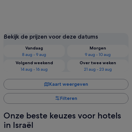
Eilat
Tel Aviv
Bekijk de prijzen voor deze datums
Vandaag
Morgen
8 aug - 9 aug
9 aug - 10 aug
Volgend weekend
Over twee weken
14 aug - 16 aug
21 aug - 23 aug
Kaart weergeven
Filteren
Onze beste keuzes voor hotels
in Israël