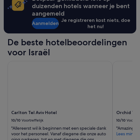
j
y
duizenden hotels wanneer je bent
over
d
g
het
u
aangemeld
o
standaardtarief.
s
o
Je registreren kost niets, doe
n
Aanmelden
d
het nu!
i
h
e
o
De beste hotelbeoordelingen
t
t
,
e
voor Israël
m
l
o
s
e
Carlton Tel Aviv Hotel
Orchid Tel A
i
s
n
t
J
j
e
e
r
b
u
i
s
j
a
d
l
Carlton Tel Aviv Hotel
Orchid Tel 
e
e
r
10/10
Voortreffelijk
10/10
Voortref
m
e
.
"Allereerst wil ik beginnen met een speciale dank
"Amazing!"
c
'
voor het personeel. Vanaf diegene die onze auto
Lees minder
e
ging parkeren, tot en met diegene die ons