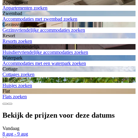
Appartement
Appartementen zoeken
Zwembad
Accommodaties met zwembad zoeken
Gezinsvriendelijk
Gezinsvriendelijke accommodaties zoeken
Resort
Resorts zoeken
Huisdiervriendelijk
Huisdiervriendelijke accommodaties zoeken
Waterpark
Accommodaties met een waterpark zoeken
Cottage
Cottages zoeken
Huisje
Huisjes zoeken
Flat
Flats zoeken
Bekijk de prijzen voor deze datums
Vandaag
8 aug - 9 aug