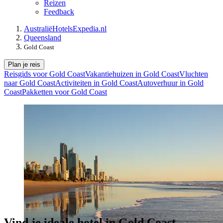
Reizen
Feedback
Australië
Hotels
Expedia.nl
Queensland
Gold Coast
Plan je reis
Reisgids voor Gold Coast
Vakantiehuizen in Gold Coast
Vluchten
naar Gold Coast
Activiteiten in Gold Coast
Autoverhuur in Gold
Coast
Pakketten voor Gold Coast
Vind je ideale hotel in Gold Coast