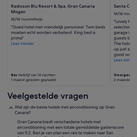
a
en
s
Radisson Blu Resort & Spa, Gran Canaria
Santa Cata
s
beschikbaarheid
b
Mogan
e
kunnen
e
10/10
Voortref
m
wijzigen.
h
10/10
Voortreffelijk
"Lovely hote
p
Mogelijk
u
"Goed hotel met vriendelijk personeel. Twin beds
selection wa
l
gelden
l
moeten echt worden verbeterd. King bed is
garage is co
i
er
p
prima"
guests but c
c
extra
z
Lees minder
The hotel g
e
voorwaarden.
a
up just a lit
e
a
good workou
c
m
Lees minder
o
.
m
E
u
e
Bas
Verblijf van 14 nachten
Georges
Verb
n
n
1 maand geleden geplaatst
2 maanden ge
q
r
u
u
Veelgestelde vragen
e
s
i
t
n
i
Wat zijn de beste hotels met airconditioning op Gran
c
g
Canaria?
a
h
Gran Canaria biedt verscheidene hotels met
s
o
airconditioning met een totale gemiddelde gastenscore
o
t
van 9.2. Ben je van plan een reis te maken naar San
d
e