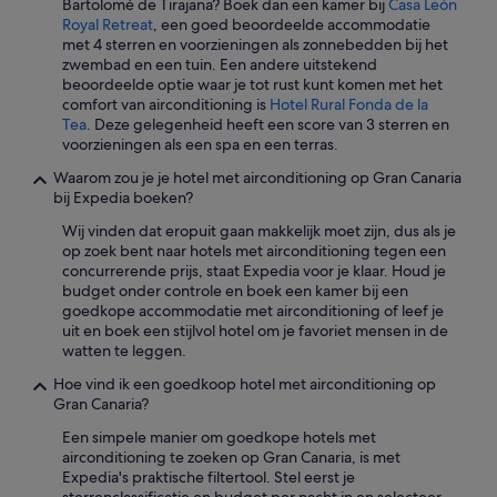
Bartolomé de Tirajana? Boek dan een kamer bij
Casa León
i
l
Royal Retreat
, een goed beoordeelde accommodatie
b
!
met 4 sterren en voorzieningen als zonnebedden bij het
i
'
zwembad en een tuin. Een andere uitstekend
s
beoordeelde optie waar je tot rust kunt komen met het
o
comfort van airconditioning is
Hotel Rural Fonda de la
g
Tea
. Deze gelegenheid heeft een score van 3 sterren en
n
voorzieningen als een spa en een terras.
o
r
Waarom zou je je hotel met airconditioning op Gran Canaria
i
bij Expedia boeken?
s
p
Wij vinden dat eropuit gaan makkelijk moet zijn, dus als je
o
op zoek bent naar hotels met airconditioning tegen een
n
concurrerende prijs, staat Expedia voor je klaar. Houd je
d
budget onder controle en boek een kamer bij een
o
goedkope accommodatie met airconditioning of leef je
n
uit en boek een stijlvol hotel om je favoriet mensen in de
o
watten te leggen.
s
Hoe vind ik een goedkoop hotel met airconditioning op
u
Gran Canaria?
b
i
Een simpele manier om goedkope hotels met
t
airconditioning te zoeken op Gran Canaria, is met
o
Expedia's praktische filtertool. Stel eerst je
s