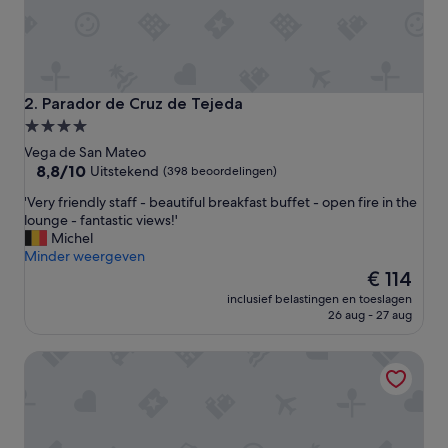
Parador de Cruz de Tejeda
2. Parador de Cruz de Tejeda
4.0-
sterrenaccommodatie
Vega de San Mateo
8.8
8,8/10
Uitstekend
(398 beoordelingen)
van
'
'Very friendly staff - beautiful breakfast buffet - open fire in the
10,
V
lounge - fantastic views!'
Uitstekend,
e
Michel
(398
r
Minder weergeven
beoordelingen)
y
De
€ 114
f
prijs
inclusief belastingen en toeslagen
r
is
26 aug - 27 aug
i
€ 114
e
VEINTIUNO Emblematic Hotels by Airnest
n
d
l
y
s