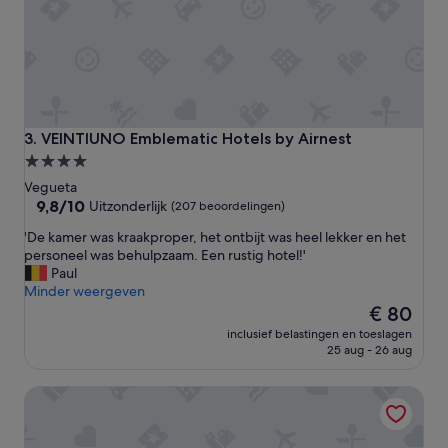
t
a
f
f
-
b
e
a
VEINTIUNO Emblematic Hotels by Airnest
3. VEINTIUNO Emblematic Hotels by Airnest
u
4.0-
t
sterrenaccommodatie
i
Vegueta
f
9.8
9,8/10
Uitzonderlijk
(207 beoordelingen)
u
van
'
'De kamer was kraakproper, het ontbijt was heel lekker en het
l
10,
D
personeel was behulpzaam. Een rustig hotel!'
b
Uitzonderlijk,
e
Paul
r
(207
k
Minder weergeven
e
beoordelingen)
a
De
a
€ 80
m
prijs
k
inclusief belastingen en toeslagen
e
is
f
25 aug - 26 aug
r
€ 80
a
w
s
SAHERA HOTEL BOUTIQUE
a
t
s
b
k
u