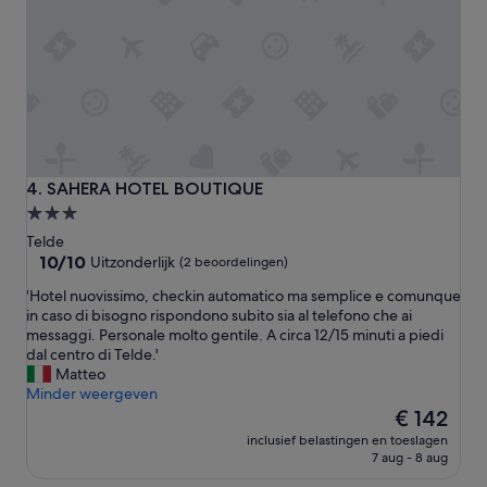
r
f
a
f
a
e
k
t
p
-
r
o
o
p
p
e
e
n
r
f
SAHERA HOTEL BOUTIQUE
4. SAHERA HOTEL BOUTIQUE
,
i
3.0-
h
r
sterrenaccommodatie
e
Telde
e
t
10.0
10/10
i
Uitzonderlijk
(2 beoordelingen)
o
van
n
'
'Hotel nuovissimo, checkin automatico ma semplice e comunque
n
10,
t
H
in caso di bisogno rispondono subito sia al telefono che ai
t
Uitzonderlijk,
h
o
messaggi. Personale molto gentile. A circa 12/15 minuti a piedi
b
(2
e
t
dal centro di Telde.'
i
beoordelingen)
l
e
Matteo
j
o
l
Minder weergeven
t
u
n
De
w
€ 142
n
u
prijs
a
g
inclusief belastingen en toeslagen
o
is
s
e
7 aug - 8 aug
v
€ 142
h
-