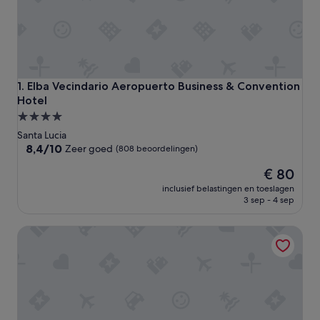
Elba Vecindario Aeropuerto Business & Convention Hotel
1. Elba Vecindario Aeropuerto Business & Convention
Hotel
4.0-
sterrenaccommodatie
Santa Lucia
8.4
8,4/10
Zeer goed
(808 beoordelingen)
van
De
€ 80
10,
prijs
Zeer
inclusief belastingen en toeslagen
is
goed,
3 sep - 4 sep
€ 80
(808
beoordelingen)
Parador de Cruz de Tejeda