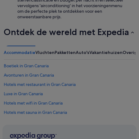
sterrenclassificatie en budget per nacht in en selecteer
i
vervolgens 'airconditioning' in het voorzieningenmenu
a
om de perfecte plek te ontdekken voor een
a
onweerstaanbare prijs.
l
t
Ontdek de wereld met Expedia
e
l
e
f
Accommodatie
Vluchten
Pakketten
Auto's
Vakantiehuizen
Overig
o
n
o
Boetiek in Gran Canaria
c
Avonturen in Gran Canaria
h
e
Hotels met restaurant in Gran Canaria
a
i
Luxe in Gran Canaria
m
Hotels met wifi in Gran Canaria
e
s
Hotels met sauna in Gran Canaria
s
a
Lhbtq-Vriendelijke in Gran Canaria
g
Hotels met fitnessruimte in Gran Canaria
g
i