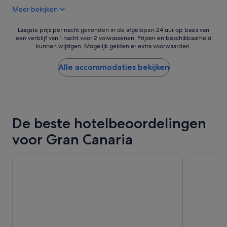
i
e
f
Meer bekijken
s
e
a
s
l
n
i
Laagste
l
Laagste prijs per nacht gevonden in de afgelopen 24 uur op basis van
t
m
een verblijf van 1 nacht voor 2 volwassenen. Prijzen en beschikbaarheid
prijs
e
a
kunnen wijzigen. Mogelijk gelden er extra voorwaarden.
o
per
k
s
,
nacht
k
t
c
gevonden
e
Alle accommodaties bekijken
i
h
in
r
c
e
de
e
v
c
afgelopen
n
i
k
24
h
e
i
uur
e
w
De beste hotelbeoordelingen
n
op
t
s
a
basis
p
!
voor Gran Canaria
u
van
e
'
t
een
r
o
verblijf
Radisson Blu Resort & Spa, Gran Canaria Mogan
Santa Catal
s
m
van
o
a
1
n
t
nacht
e
i
voor
e
c
2
l
o
volwassenen.
w
m
Prijzen
a