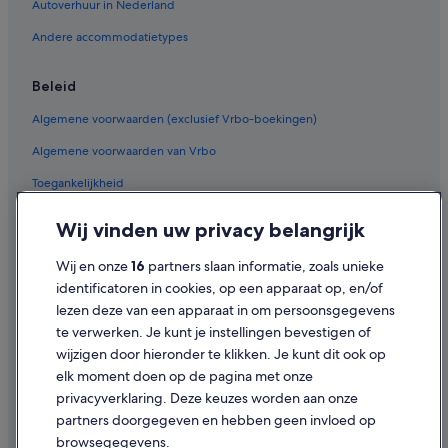
Budget in Gran Canaria
Autoverhuur in Nederland
i
r
Hotels met parkeerplaatsen in Gran Canaria
Andere accommodatietypes
c
Hotels met zwembad in San Bartolomé de Tirajana
a
1
Beleid
Hotels met casino in San Bartolomé de Tirajana
2
Algemene voorwaarden (exclusief Vrbo-boekingen)
/
Hotels met restaurant in San Bartolomé de Tirajana
1
Algemene voorwaarden van Vrbo
Spa in El Mundillo
5
m
Toegankelijkheid
All-Inclusive in El Mundillo
i
n
Hotels met 3 sterren in Gran Canaria
Privacy
Wij vinden uw privacy belangrijk
u
Hotels met 4 sterren in Gran Canaria
t
Cookies
i
Wij en onze
16
partners slaan informatie, zoals unieke
Hotels met 5 sterren in Gran Canaria
Gebruiksvoorwaarden
a
identificatoren in cookies, op een apparaat op, en/of
p
Villa's in La Montaña
lezen deze van een apparaat in om persoonsgegevens
Juridische informatie/Contact
i
te verwerken. Je kunt je instellingen bevestigen of
Campings en stacaravans in Gran Canaria
e
Inhoudsrichtlijnen en inhoud rapporteren
wijzigen door hieronder te klikken. Je kunt dit ook op
d
Appartementen in Gran Canaria
i
elk moment doen op de pagina met onze
d
Hulp
Chalets in Gran Canaria
privacyverklaring. Deze keuzes worden aan onze
a
partners doorgegeven en hebben geen invloed op
Pensions in Gran Canaria
Contact
l
browsegegevens.
c