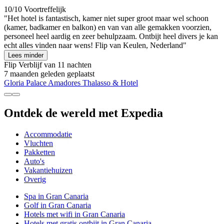
10/10
Voortreffelijk
"Het hotel is fantastisch, kamer niet super groot maar wel schoon
(kamer, badkamer en balkon) en van van alle gemakken voorzien,
personeel heel aardig en zeer behulpzaam. Ontbijt heel divers je kan
echt alles vinden naar wens! Flip van Keulen, Nederland"
Lees minder
Flip
Verblijf van 11 nachten
7 maanden geleden geplaatst
Gloria Palace Amadores Thalasso & Hotel
Ontdek de wereld met Expedia
Accommodatie
Vluchten
Pakketten
Auto's
Vakantiehuizen
Overig
Spa in Gran Canaria
Golf in Gran Canaria
Hotels met wifi in Gran Canaria
Hotels met gratis ontbijt in Gran Canaria