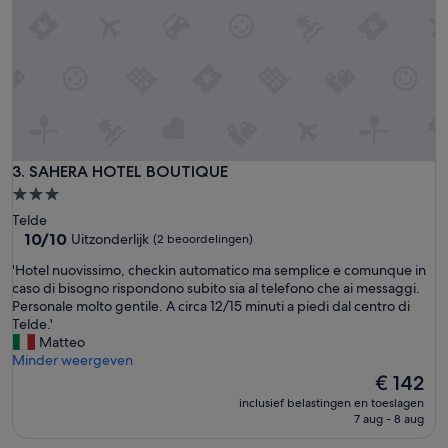
u
f
f
e
t
-
o
p
e
SAHERA HOTEL BOUTIQUE
3. SAHERA HOTEL BOUTIQUE
n
f
3.0-
i
sterrenaccommodatie
Telde
r
10.0
10/10
Uitzonderlijk
(2 beoordelingen)
e
van
i
'
'Hotel nuovissimo, checkin automatico ma semplice e comunque in
10,
n
H
caso di bisogno rispondono subito sia al telefono che ai messaggi.
Uitzonderlijk,
t
o
Personale molto gentile. A circa 12/15 minuti a piedi dal centro di
(2
h
t
Telde.'
beoordelingen)
e
e
Matteo
l
l
Minder weergeven
o
n
De
€ 142
u
u
prijs
inclusief belastingen en toeslagen
n
o
is
7 aug - 8 aug
g
v
€ 142
e