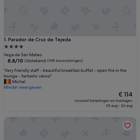
Parador de Cruz de Tejeda
1. Parador de Cruz de Tejeda
4.0-
sterrenaccommodatie
Vega de San Mateo
8.8
8,8/10
Uitstekend
(398 beoordelingen)
van
'
'Very friendly staff - beautiful breakfast buffet - open fire in the
10,
V
lounge - fantastic views!'
Uitstekend,
e
Michel
(398
r
Minder weergeven
beoordelingen)
y
De
€ 114
f
prijs
inclusief belastingen en toeslagen
r
is
25 aug - 26 aug
i
€ 114
e
Elba Vecindario Aeropuerto Business & Convention Hotel
n
d
l
y