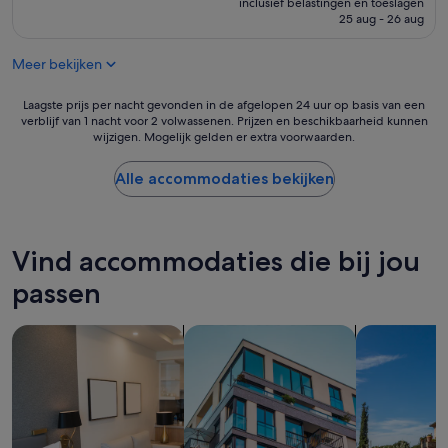
a
inclusief belastingen en toeslagen
e
is
25 aug - 26 aug
s
r
€ 80
e
w
m
Meer bekijken
a
p
s
l
k
Laagste
Laagste prijs per nacht gevonden in de afgelopen 24 uur op basis van een
i
r
verblijf van 1 nacht voor 2 volwassenen. Prijzen en beschikbaarheid kunnen
prijs
c
wijzigen. Mogelijk gelden er extra voorwaarden.
a
per
e
a
nacht
e
k
gevonden
Alle accommodaties bekijken
c
p
in
o
r
de
m
o
afgelopen
u
p
24
Vind accommodaties die bij jou
n
e
uur
q
r
op
passen
u
,
basis
e
h
van
i
Aparthotels zoeken
Appartementen zoeken
Villa´s zoeke
e
een
n
t
verblijf
c
o
van
a
n
1
s
t
nacht
o
b
voor
d
i
2