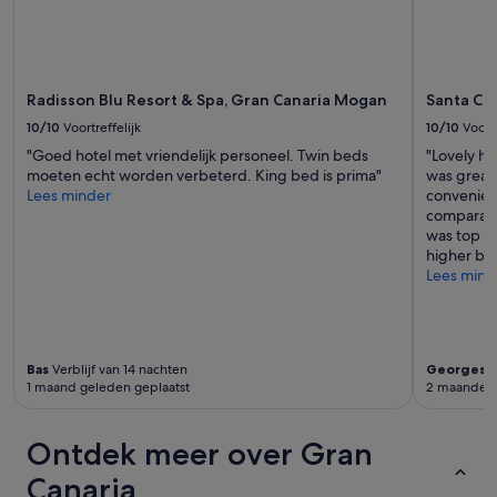
i
n
a
e
a
e
l
l
t
w
Radisson Blu Resort & Spa, Gran Canaria Mogan
Santa Cat
e
a
l
10/10
Voortreffelijk
10/10
Voortr
s
e
"Goed hotel met vriendelijk personeel. Twin beds
"Lovely ho
b
f
moeten echt worden verbeterd. King bed is prima"
was great 
e
o
Lees minder
convenient
h
n
comparable
u
o
was top no
l
c
higher but
p
h
Lees mind
z
e
a
a
a
i
m
m
.
e
Bas
Verblijf van 14 nachten
Georges
V
E
s
1 maand geleden geplaatst
2 maanden 
e
s
n
a
r
Ontdek meer over Gran
g
u
g
s
Canaria
i