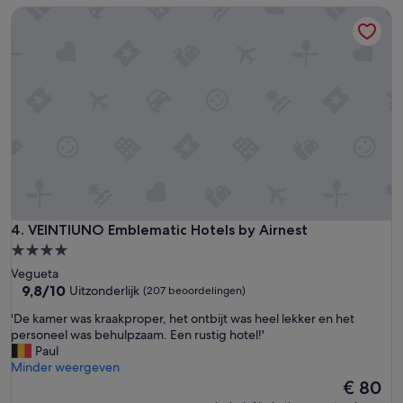
i
-
VEINTIUNO Emblematic Hotels by Airnest
s
f
s
a
i
n
m
t
o
a
,
s
c
t
h
i
e
c
c
v
k
i
i
e
n
w
a
VEINTIUNO Emblematic Hotels by Airnest
4. VEINTIUNO Emblematic Hotels by Airnest
s
u
4.0-
!
t
sterrenaccommodatie
'
Vegueta
o
9.8
9,8/10
Uitzonderlijk
(207 beoordelingen)
m
van
a
'
'De kamer was kraakproper, het ontbijt was heel lekker en het
10,
t
D
personeel was behulpzaam. Een rustig hotel!'
Uitzonderlijk,
i
e
Paul
(207
c
k
Minder weergeven
beoordelingen)
o
a
De
€ 80
m
m
prijs