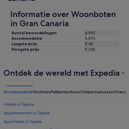
t
.
i
P
g
Informatie over Woonboten
e
h
r
in Gran Canaria
o
s
t
o
e
Aantal beoordelingen
4.993
n
l
Accommodatie
5.870
a
!
Laagste prijs
€ 40
l
'
e
Hoogste prijs
€ 245
m
o
l
t
Ontdek de wereld met Expedia
o
g
e
n
Accommodatie
Vluchten
Pakketten
Auto's
Vakantiehuizen
Overig
t
i
Hostels in Tejeda
l
e
Appartementen in Tejeda
.
Aparthotels in Tejeda
A
c