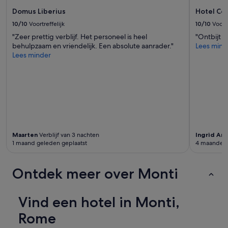
o
voorwaarden.
a
f
Domus Liberius
Hotel Co
a
R
10/10
Voortreffelijk
10/10
Voortr
t
o
v
"Zeer prettig verblijf. Het personeel is heel
"Ontbijt 
m
e
behulpzaam en vriendelijk. Een absolute aanrader."
Lees mind
e
r
Lees minder
'
t
o
k
k
e
n
'
Maarten
Verblijf van 3 nachten
Ingrid Ann
1 maand geleden geplaatst
4 maanden 
Ontdek meer over Monti
Vind een hotel in Monti,
Rome