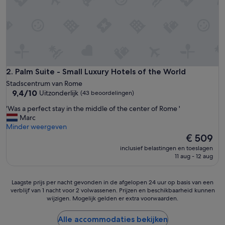
i
j
c
h
e
c
k
i
Palm Suite - Small Luxury Hotels of the World
2. Palm Suite - Small Luxury Hotels of the World
n
Stadscentrum van Rome
e
9.4
9,4/10
Uitzonderlijk
(43 beoordelingen)
n
van
c
'
'Was a perfect stay in the middle of the center of Rome '
10,
h
W
Marc
Uitzonderlijk,
e
a
Minder weergeven
(43
c
s
De
€ 509
beoordelingen)
k
a
prijs
inclusief belastingen en toeslagen
o
p
is
11 aug - 12 aug
u
e
€ 509
t
r
o
f
Laagste
Laagste prijs per nacht gevonden in de afgelopen 24 uur op basis van een
n
e
verblijf van 1 nacht voor 2 volwassenen. Prijzen en beschikbaarheid kunnen
prijs
d
c
wijzigen. Mogelijk gelden er extra voorwaarden.
per
a
t
nacht
n
s
gevonden
Alle accommodaties bekijken
k