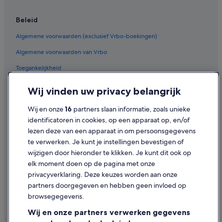
Hotels met zwembad in Monti
Beleid
Huisdiervriendelijke in Monti
Algemene voorwaarden (exclusief Vrbo-boekingen)
Hotels met gratis ontbijt in Historisch Centrum van Rome
Algemene voorwaarden van Vrbo
Hotels met casino in Historisch Centrum van Rome
Toegankelijkheid
Historische in Historisch Centrum van Rome
Hotels met casino in Lazio
Privacy
Wij vinden uw privacy belangrijk
Hotels met zwembad in Lazio
Cookies
Wij en onze
16
partners slaan informatie, zoals unieke
Agriturismos in Lazio
Gebruiksvoorwaarden
identificatoren in cookies, op een apparaat op, en/of
Cottages in Lazio
lezen deze van een apparaat in om persoonsgegevens
Juridische informatie/Contact
te verwerken. Je kunt je instellingen bevestigen of
Hotelresorts in Lazio
Inhoudsrichtlijnen en inhoud rapporteren
wijzigen door hieronder te klikken. Je kunt dit ook op
Appartementen in Station Rome Termini
elk moment doen op de pagina met onze
Hulp
B&B in Rome
privacyverklaring. Deze keuzes worden aan onze
partners doorgegeven en hebben geen invloed op
Appartementen in Rome
Contact
browsegegevens.
Small Luxury Hotels in EUR
Je boeking wijzigen of annuleren
Wij en onze partners verwerken gegevens
B&B Hotels in EUR
Restitutieproces en tijdsbestek