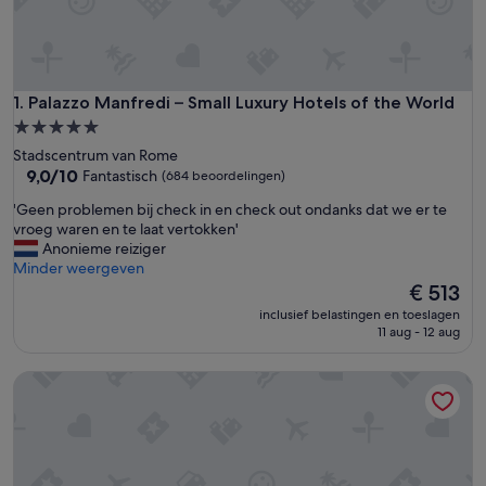
Palazzo Manfredi – Small Luxury Hotels of the World
1. Palazzo Manfredi – Small Luxury Hotels of the World
5.0-
sterrenaccommodatie
Stadscentrum van Rome
9.0
9,0/10
Fantastisch
(684 beoordelingen)
van
'
'Geen problemen bij check in en check out ondanks dat we er te
10,
G
vroeg waren en te laat vertokken'
Fantastisch,
e
Anonieme reiziger
(684
e
Minder weergeven
beoordelingen)
n
De
€ 513
p
prijs
inclusief belastingen en toeslagen
r
is
11 aug - 12 aug
o
€ 513
b
Palm Suite - Small Luxury Hotels of the World
l
e
m
e
n
b