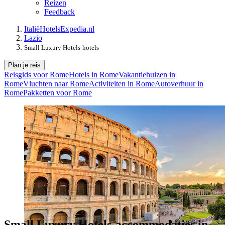
Reizen
Feedback
Italië
Hotels
Expedia.nl
Lazio
Small Luxury Hotels-hotels
Plan je reis
Reisgids voor Rome
Hotels in Rome
Vakantiehuizen in
Rome
Vluchten naar Rome
Activiteiten in Rome
Autoverhuur in
Rome
Pakketten voor Rome
Small Luxury Hotels-accommodaties in