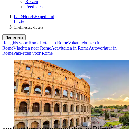
Reizen
Feedback
Italië
Hotels
Expedia.nl
Lazio
Onefinestay-hotels
Plan je reis
Reisgids voor Rome
Hotels in Rome
Vakantiehuizen in
Rome
Vluchten naar Rome
Activiteiten in Rome
Autoverhuur in
Rome
Pakketten voor Rome
onefinestay-accommodaties in Rome