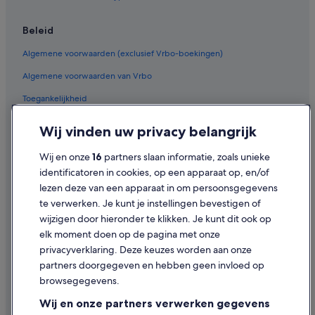
Hotels in de buurt van Theater van Marcellus
Beleid
Hotels in de buurt van Monument van Victor Emanuel II
Algemene voorwaarden (exclusief Vrbo-boekingen)
Hotels in de buurt van Trinità dei Monti
Algemene voorwaarden van Vrbo
Hotels in Parione
Toegankelijkheid
Hotels in de buurt van Via del Corso
Privacy
Hotels in de buurt van Piazza della Minerva
Wij vinden uw privacy belangrijk
Hotels in Regola
Cookies
Wij en onze
16
partners slaan informatie, zoals unieke
Hotels in de buurt van Chiesa di Sant’Andrea della Valle
Gebruiksvoorwaarden
identificatoren in cookies, op een apparaat op, en/of
Hotels in de buurt van Standbeeld van Marcus Aurelius
lezen deze van een apparaat in om persoonsgegevens
Juridische informatie/Contact
te verwerken. Je kunt je instellingen bevestigen of
Hotels met 5 sterren in Rome
Inhoudsrichtlijnen en inhoud rapporteren
wijzigen door hieronder te klikken. Je kunt dit ook op
Hotels met 3 sterren in Rome
elk moment doen op de pagina met onze
Hulp
privacyverklaring. Deze keuzes worden aan onze
Hotels met 5 sterren in Piazza Navona
partners doorgegeven en hebben geen invloed op
Contact
Hotels met 5 sterren in Historisch Centrum van Rome
browsegegevens.
Hotels met parkeerplaatsen in Stadscentrum van Rome
Je boeking wijzigen of annuleren
Wij en onze partners verwerken gegevens
Luxe in Stadscentrum van Rome
Restitutieproces en tijdsbestek