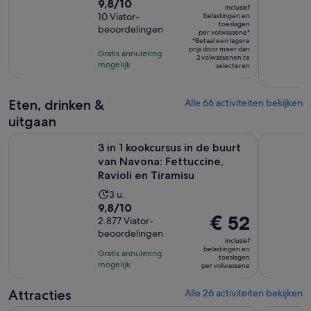
9.8
9,8/10
activiteit
inclusief
is
van
10 Viator-
belastingen en
duurt
toeslagen
€ 150
beoordelingen
10
4
per volwassene*
*Betaal een lagere
per
met
uur
prijs door meer dan
Gratis annulering
volwassene*
2 volwassenen te
10
mogelijk
selecteren
beoordelingen
Eten, drinken &
Alle 66 activiteiten bekijken
uitgaan
3 in 1 kookcursus in de buurt van Navona: Fettuccine, Ravioli
Leer Pasta
3 in 1 kookcursus in de buurt
van Navona: Fettuccine,
Ravioli en Tiramisu
De
3 u.
9.8
9,8/10
activiteit
De
€ 52
van
2.877 Viator-
duurt
prijs
beoordelingen
10
3
inclusief
is
met
belastingen en
uur
Gratis annulering
toeslagen
€ 52
2877
mogelijk
per volwassene
per
beoordelingen
volwassene
Attracties
Alle 26 activiteiten bekijken