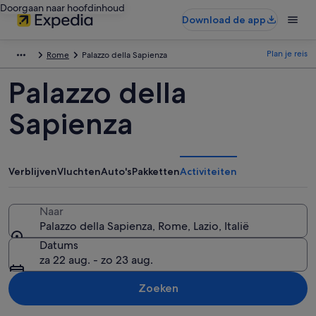
Doorgaan naar hoofdinhoud
Download de app
Plan je reis
Rome
Palazzo della Sapienza
Palazzo della
Sapienza
Verblijven
Vluchten
Auto's
Pakketten
Activiteiten
Naar
Palazzo della Sapienza, Rome, Lazio, Italië
Datums
za 22 aug. - zo 23 aug.
Zoeken