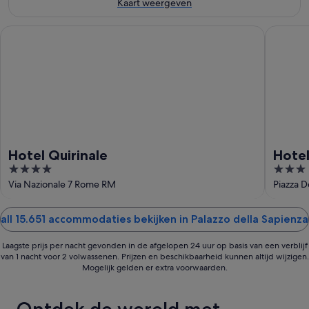
aug
-
weekend,
Kaart weergeven
10
14
aug
aug
Hotel Quirinale
Hotel Ab
-
16
aug
Hotel Quirinale
Hotel
4
3
out
out
Via Nazionale 7 Rome RM
Piazza 
of
of
5
5
all 15.651 accommodaties bekijken in Palazzo della Sapienza
Laagste prijs per nacht gevonden in de afgelopen 24 uur op basis van een verblijf
van 1 nacht voor 2 volwassenen. Prijzen en beschikbaarheid kunnen altijd wijzigen.
Mogelijk gelden er extra voorwaarden.