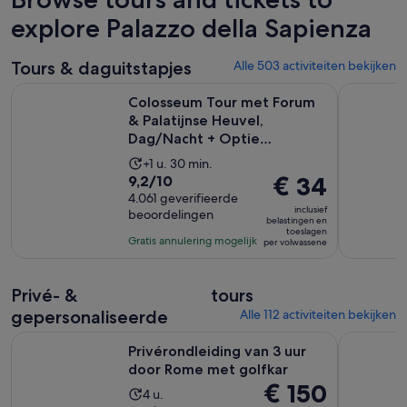
tours
explore Palazzo della Sapienza
Tours & daguitstapjes
Alle 503 activiteiten bekijken
Colosseum Tour met Forum & Palatijnse Heuvel, Dag/Nacht 
Vaticaanse
Colosseum Tour met Forum
& Palatijnse Heuvel,
Dag/Nacht + Optie
Arenatoegan...
De
+1 u. 30 min.
9.2
De
€ 34
9,2/10
activiteit
van
4.061 geverifieerde
prijs
duurt
inclusief
beoordelingen
10
is
1
belastingen en
toeslagen
met
€ 34
uur
Gratis annulering mogelijk
per volwassene
4061
per
en
beoordelingen
volwassene
30
Privé- &
tours
minuten
gepersonaliseerde
Alle 112 activiteiten bekijken
Opent ee
Privérondleiding van 3 uur door Rome met golfkar
Verken de
Privérondleiding van 3 uur
door Rome met golfkar
De
€ 150
De
4 u.
prijs