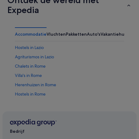
Ontdek de wereld met
Expedia
Accommodatie
Vluchten
Pakketten
Auto's
Vakantiehuizen
Ov
Hostels in Lazio
Agriturismos in Lazio
Chalets in Rome
Villa's in Rome
Herenhuizen in Rome
Hostels in Rome
Appartementen in Rome
B&B in Rome
Campings en stacaravans in Rome
Cottages in Rome
Bedrijf