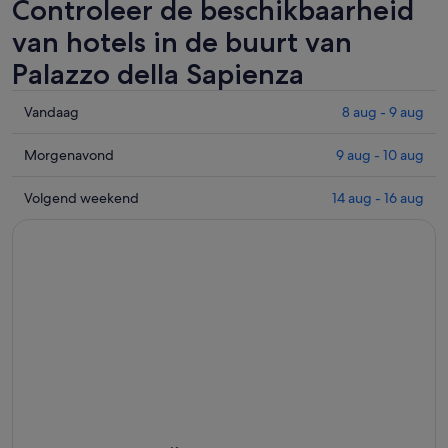
Controleer de beschikbaarheid
van hotels in de buurt van
Palazzo della Sapienza
Controleer
Vandaag
8 aug - 9 aug
de
prijzen
Controleer
Morgenavond
9 aug - 10 aug
in
de
de
prijzen
Controleer
Volgend weekend
14 aug - 16 aug
buurt
in
de
van
de
prijzen
Palazzo
buurt
in
della
van
de
Sapienza
Palazzo
buurt
voor
della
van
vannacht,
Sapienza
Palazzo
8
voor
della
aug
morgenavond,
Sapienza
-
9
voor
9
aug
volgend