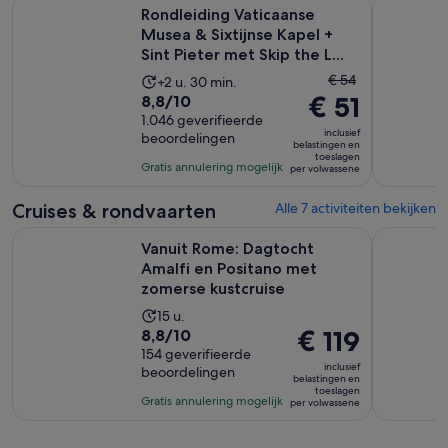
Rondleiding Vaticaanse Musea & Sixtijnse Kapel + Sint Pieter 
Toegang zo
Rondleiding Vaticaanse
Musea & Sixtijnse Kapel +
Sint Pieter met Skip the L...
De
€ 54
De
+2 u. 30 min.
8.8
€ 51
vorige
8,8/10
activiteit
van
1.046 geverifieerde
prijs
duurt
inclusief
beoordelingen
10
was
2
belastingen en
toeslagen
met
€ 54
uur
Gratis annulering mogelijk
per volwassene
1046
en
en
beoordelingen
de
30
Cruises & rondvaarten
Alle 7 activiteiten bekijken
huidige
minuten
Vanuit Rome: Dagtocht Amalfi en Positano met zomerse kust
Volledig b
prijs
Vanuit Rome: Dagtocht
is
Amalfi en Positano met
zomerse kustcruise
€ 51
per
De
15 u.
volwassene
8.8
De
€ 119
8,8/10
activiteit
van
154 geverifieerde
prijs
duurt
inclusief
beoordelingen
10
is
15
belastingen en
toeslagen
met
€ 119
uur
Gratis annulering mogelijk
per volwassene
154
per
beoordelingen
volwassene