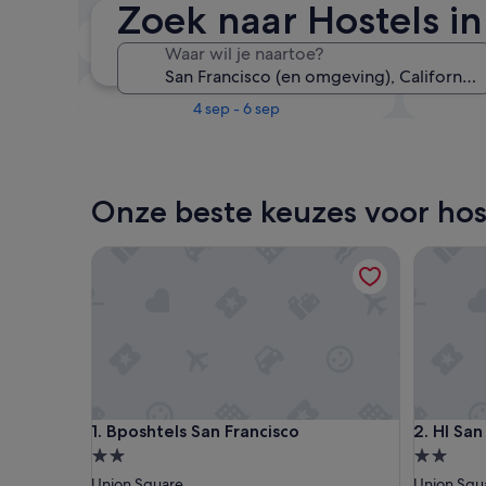
Zoek naar Hostels in
Volgend weekend
Waar wil je naartoe?
14 aug - 16 aug
Over één maand
4 sep - 6 sep
Onze beste keuzes voor host
Bposhtels San Francisco
HI San F
Bposhtels San Francisco
HI San F
1. Bposhtels San Francisco
2. HI Sa
2.0-
2.0-
sterrenaccommodatie
sterrena
Union Square
Union Squ