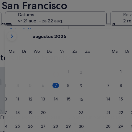
 San Francisco
Over twee weken
Datums
Reiz
21 aug - 23 aug
vr 21 aug. - za 22 aug.
2 re
Over twee maanden
2 okt - 4 okt
De
augustus 2026
weergegeven
maanden
zijn
Maandag
Dinsdag
Woensdag
Donderdag
Vrijdag
Zaterdag
Zondag
Maand
D
Ma
Di
Wo
Do
Vr
Za
Zo
Ma
Di
els in San Francisco
August
2026
en
rancisco Downtown Hostel
Samesun San Francisco - Host
1
1
2
September
2026.
3
4
5
6
7
8
7
8
9
10
11
12
13
14
15
14
15
16
17
18
19
20
21
22
21
22
23
rancisco Downtown Hostel
Samesun San Francisco - Host
n Francisco Downtown Hostel
3. Samesun San Francisco - H
2.0-
24
25
26
27
28
29
28
29
30
ccommodatie
sterrenaccommodatie
are
Cow Hollow