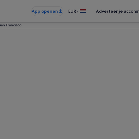
•
App openen
EUR
Adverteer je accom
San Francisco