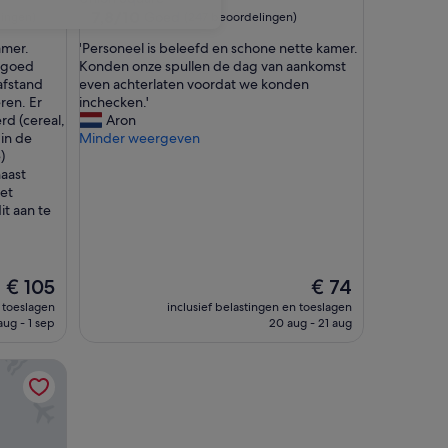
7.8
7,8/10
Goed
ingen)
(247 beoordelingen)
van
'
amer.
'Personeel is beleefd en schone nette kamer.
10,
P
, goed
Konden onze spullen de dag van aankomst
Goed,
e
afstand
even achterlaten voordat we konden
(247
r
ren. Er
inchecken.'
beoordelingen)
s
rd (cereal,
Aron
o
 in de
Minder weergeven
n
)
e
aast
e
et
l
t aan te
i
s
b
e
De
De
€ 105
€ 74
l
prijs
prijs
n toeslagen
inclusief belastingen en toeslagen
e
is
is
aug - 1 sep
20 aug - 21 aug
e
€ 105
€ 74
f
d
e
n
s
c