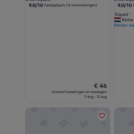
9.0
9.0
9,0/10
9,0/10
Fantastisch
(16 beoordelingen)
van
van
'
'Stayed '
10,
10,
S
Richie
Fantastisch,
Fantastis
t
Minder w
(16
(459
a
beoordelingen)
beoordel
y
e
d
'
De
€ 46
prijs
inclusief belastingen en toeslagen
is
11 aug - 12 aug
€ 46
Orange Village Hostel
Adelaide