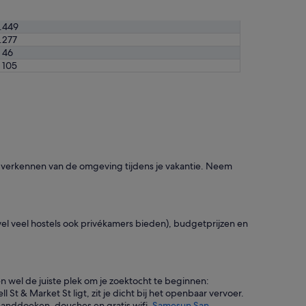
n
d
e
.449
n
.277
i
 46
n
 105
c
h
e
c
k
e
n
.
et verkennen van de omgeving tijdens je vakantie. Neem
'
l veel hostels ook privékamers bieden), budgetprijzen en
n wel de juiste plek om je zoektocht te beginnen:
 & Market St ligt, zit je dicht bij het openbaar vervoer.
handdoeken, douches en gratis wifi.
Samesun San