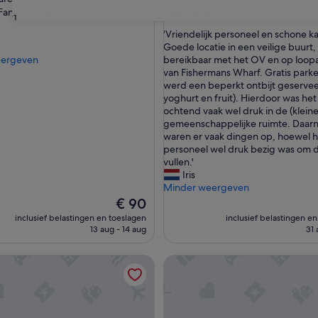
8.8
8,8/10
Fantastisch
Uitstekend
(459 beoordelingen)
(380 beoordel
31
van
'
'Vriendelijk personeel en schone k
10,
V
Goede locatie in een veilige buurt
ch,
Uitstekend,
r
eergeven
bereikbaar met het OV en op loop
(380
i
van Fishermans Wharf. Gratis parke
ingen)
beoordelingen)
e
werd een beperkt ontbijt geservee
n
yoghurt en fruit). Hierdoor was het
d
ochtend vaak wel druk in de (kleine
e
gemeenschappelijke ruimte. Daarn
l
waren er vaak dingen op, hoewel h
i
personeel wel druk bezig was om di
j
vullen.'
k
Iris
p
Minder weergeven
e
De
€ 90
r
prijs
inclusief belastingen en toeslagen
inclusief belastingen e
s
is
13 aug - 14 aug
31 
o
€ 90
n
 Hostel
European Hostel
e
e
l
e
n