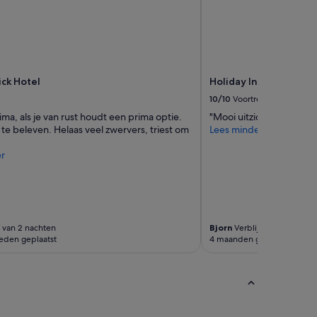
e
n
a
c
h
t
ick Hotel
Holiday Inn Golden G
e
10/10
Voortreffelijk
r
l
rima, als je van rust houdt een prima optie.
"Mooi uitzicht met de 
a
 te beleven. Helaas veel zwervers, triest om
Lees minder
t
e
r
n
v
o
o
r
f van 2 nachten
Bjorn
Verblijf van 1 nacht
d
eden geplaatst
4 maanden geleden geplaat
a
t
w
e
k
o