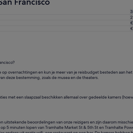
San Francisco
s
t
a
3
n
2
d
€
v
€
a
n
F
i
s
h
ancisco?
e
r
r je op overnachtingen en kun je meer van je reisbudget besteden aan h
m
 van deze bestemming, zoals de musea en de theaters.
a
n
s
W
ies met een slaapzaal beschikken allemaal over gedeelde kamers (hoewe
h
a
r
f
gen uitstekende beoordelingen van onze reizigers en zijn daarom misschie
.
5 minuten lopen van Tramhalte Market St & 5th St en Tramhalte Powell St
G
 andere uit gratis wifi, een restaurant en een bar. De kamers hebben 