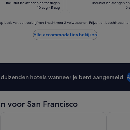
n
prijs
inclusief belastingen en toeslagen
inclusief belastingen e
n
i
is
10 aug - 11 aug
6 
e
e
€ 97
e
t
n
g
op basis van een verblijf van 1 nacht voor 2 volwassenen. Prijzen en beschikbaarhe
v
o
e
e
Alle accommodaties bekijken
i
d
l
o
i
n
g
d
e
e
b
r
u
h
u
o
duizenden hotels wanneer je bent aangemeld
A
r
u
t
d
,
e
g
n
o
g
n voor San Francisco
e
e
d
b
b
Hotel Riu Plaza Fisherman's Wharf
The Pickwi
o
e
u
r
w
e