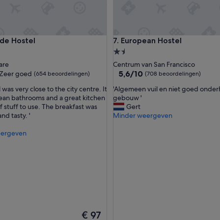
s
c
h
o
 Hostel
European Hostel
ide Hostel
7. European Hostel
n
e
1.5-
k
ccommodatie
sterrenaccommodatie
are
Centrum van San Francisco
a
5.6
5,6/10
Zeer goed
(654 beoordelingen)
(708 beoordelingen)
m
van
e
'
 was very close to the city centre. It
'Algemeen vuil en niet goed onde
10,
r
A
lean bathrooms and a great kitchen
gebouw '
(708
.
l
of stuff to use. The breakfast was
Gert
beoordelingen)
G
g
and tasty. '
Minder weergeven
o
e
ingen)
e
m
eergeven
d
e
e
e
l
n
o
v
c
u
a
i
t
l
i
e
e
n
De
€ 97
i