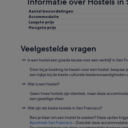
Informatie over Hostels in 
j
g
n
r
Aantal beoordelingen
r
e
Accommodatie
e
a
Laagste prijs
d
t
e
k
Hoogste prijs
l
i
i
t
j
c
Veelgestelde vragen
k
h
.
e
M
n
Is een hostel een goede keuze voor een verblijf in San Fr
a
w
t
i
Door bij je boeking te kiezen voor een hostel, bespaa
r
t
een kijkje bij de beste culturele bezienswaardigheden
a
h
s
a
Wat is een hostel?
h
l
Geen twee hostels zijn identiek, maar deze accommodat
a
o
een gezellige sfeer.
d
t
e
o
Wat zijn de beste hostels in San Francisco?
e
f
n
s
Ben je klaar om een hostel te zoeken? Deze opties krij
s
t
Bposhtels San Francisco
- Doordat deze accommodatie op 
o
u
De voorzieningen van deze accommodatie bestaan onder