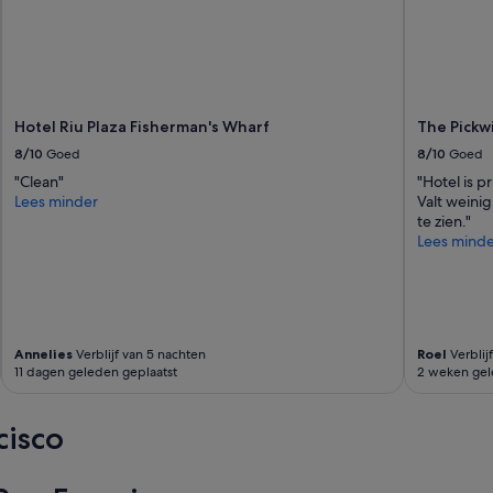
'
i
k
b
a
a
r
Hotel Riu Plaza Fisherman's Wharf
The Pickw
m
8/10
Goed
8/10
Goed
e
t
"Clean"
"Hotel is p
h
Lees minder
Valt weinig
e
te zien."
t
Lees minde
O
V
e
n
o
Annelies
Verblijf van 5 nachten
Roel
Verblij
p
11 dagen geleden geplaatst
2 weken gel
l
o
o
cisco
p
a
f