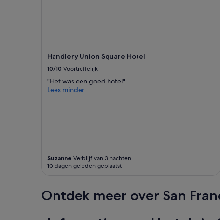
a
a
Prijzen
n
l
en
v
s
beschikbaarheid
e
o
kunnen
r
h
wijzigen.
n
a
Mogelijk
i
d
Handlery Union Square Hotel
gelden
e
c
er
10/10
Voortreffelijk
u
l
extra
"Het was een goed hotel"
w
e
voorwaarden.
Lees minder
i
a
n
n
g
b
t
a
o
t
e
h
.
r
K
o
Suzanne
Verblijf van 3 nachten
a
o
10 dagen geleden geplaatst
m
m
e
s
r
a
Ontdek meer over San Fran
s
n
z
d
i
a