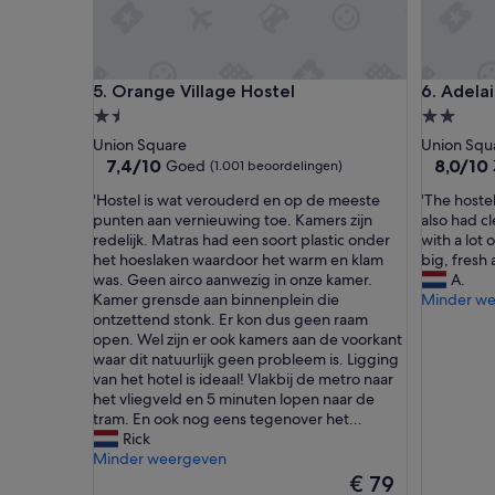
Orange Village Hostel
Adelaide
5. Orange Village Hostel
6. Adela
1.5-
2.0-
sterrenaccommodatie
sterrena
Union Square
Union Squ
7.4
8.0
7,4/10
8,0/10
Goed
(1.001 beoordelingen)
van
van
'
'
'Hostel is wat verouderd en op de meeste
'The hostel
10,
10,
H
T
punten aan vernieuwing toe. Kamers zijn
also had c
Goed,
Zeer
o
h
redelijk. Matras had een soort plastic onder
with a lot 
(1.001
goed,
s
e
het hoeslaken waardoor het warm en klam
big, fresh 
beoordelingen)
(654
t
h
was. Geen airco aanwezig in onze kamer.
A.
beoordel
e
o
Kamer grensde aan binnenplein die
Minder w
l
s
ontzettend stonk. Er kon dus geen raam
i
t
open. Wel zijn er ook kamers aan de voorkant
s
e
waar dit natuurlijk geen probleem is. Ligging
w
l
van het hotel is ideaal! Vlakbij de metro naar
a
w
het vliegveld en 5 minuten lopen naar de
t
a
tram. En ook nog eens tegenover het...
v
s
Rick
e
v
Minder weergeven
r
e
De
€ 79