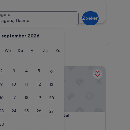
igers
Zoeken
izigers, 1 kamer
september 2026
Kaart weergeven
ag
insdag
Woensdag
Donderdag
Vrijdag
Zaterdag
Zondag
Wo
Do
Vr
Za
Zo
el
Amsterdam Hostel
2
3
4
5
6
9
10
11
12
13
16
17
18
19
20
23
24
25
26
27
el
Amsterdam Hostel
ostel
4. Amsterdam Hostel
2.0-
30
sterrenaccommodatie
Union Square