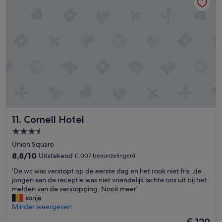
o
t
s
n
p
o
e
l
m
k
a
e
a
c
w
m
e
h
e
t
a
r
o
t
,
u
d
s
s
a
l
e
t
e
a
e
c
s
d
Cornell Hotel
11. Cornell Hotel
h
b
a
t
a
3.5-
n
o
s
sterrenaccommodatie
d
Union Square
n
e
c
t
t
8.8
8,8/10
Uitstekend
(1.007 beoordelingen)
l
b
o
van
e
'
'De wc was verstopt op de eerste dag en het rook niet fris ,de
i
d
10,
a
D
jongen aan de receptie was niet vriendelijk lachte ons uit bij het
j
i
Uitstekend,
n
e
melden van de verstopping. Nooit meer'
t
s
(1.007
i
w
sonja
.
c
beoordelingen)
n
c
Minder weergeven
S
o
g
w
u
v
De
€ 129