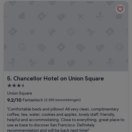
o
Chancellor Hotel on Union Square
n
k
a
m
e
r
e
n
s
l
a
a
p
k
Chancellor Hotel on Union Square
5. Chancellor Hotel on Union Square
a
m
3.5-
e
sterrenaccommodatie
Union Square
r
9.2
9,2/10
Fantastisch
(3.385 beoordelingen)
.
van
B
'
'Comfortable beds and pillows! All very clean, complimentary
10,
e
C
coffee, tea, water, cookies and apples, lovely staff, friendly,
Fantastisch,
i
o
helpful and accommodating. Close to everything, great place to
(3.385
d
m
use as base to discover San Francisco. Definitely
beoordelingen)
e
f
recommendation and will be back next time!'