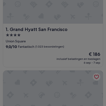
Grand Hyatt San Francisco
1. Grand Hyatt San Francisco
4.0-
sterrenaccommodatie
Union Square
9.0
9,0/10
Fantastisch
(1.023 beoordelingen)
van
De
€ 186
10,
prijs
Fantastisch,
inclusief belastingen en toeslagen
is
6 sep - 7 sep
(1.023
€ 186
beoordelingen)
Hilton San Francisco Union Square