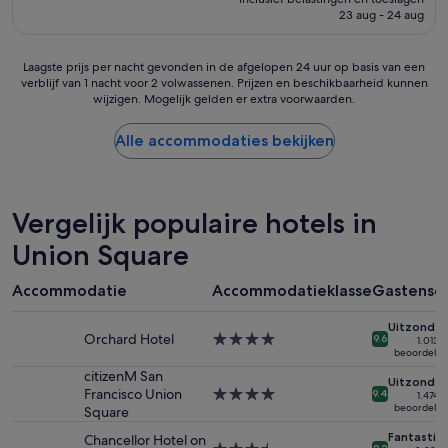
'
is
23 aug - 24 aug
(1.181
€ 151
beoordelingen)
Laagste
Laagste prijs per nacht gevonden in de afgelopen 24 uur op basis van een
verblijf van 1 nacht voor 2 volwassenen. Prijzen en beschikbaarheid kunnen
prijs
wijzigen. Mogelijk gelden er extra voorwaarden.
per
nacht
gevonden
Alle accommodaties bekijken
in
de
afgelopen
24
Vergelijk populaire hotels in
uur
op
Union Square
basis
van
Accommodatie
Accommodatieklasse
Gastensc
een
verblijf
Uitzonderl
van
Orchard Hotel
4.0-
9.6
1.013
1
beoordelin
sterrenaccommodatie
nacht
citizenM San
Uitzonderl
voor
Francisco Union
4.0-
9.4
1.474
2
beoordelin
Square
sterrenaccommodatie
volwassenen.
Fantastis
Chancellor Hotel on
Prijzen