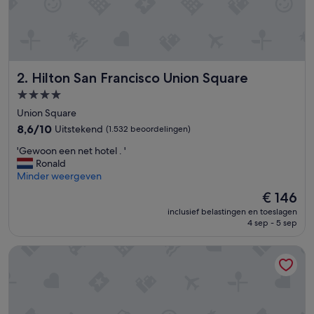
Hilton San Francisco Union Square
2. Hilton San Francisco Union Square
4.0-
sterrenaccommodatie
Union Square
8.6
8,6/10
Uitstekend
(1.532 beoordelingen)
van
'
'Gewoon een net hotel . '
10,
G
Ronald
Uitstekend,
e
Minder weergeven
(1.532
w
beoordelingen)
De
€ 146
o
prijs
inclusief belastingen en toeslagen
o
is
4 sep - 5 sep
n
€ 146
e
Inn At Union Square
e
n
n
e
t