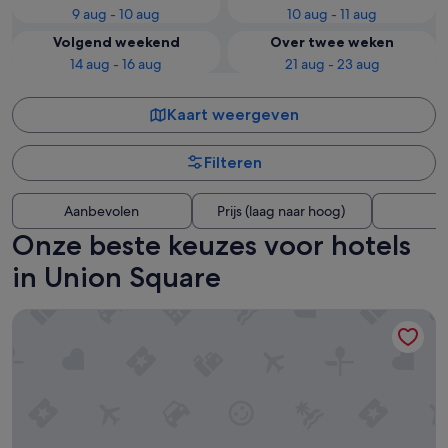
9 aug - 10 aug
10 aug - 11 aug
Volgend weekend
Over twee weken
14 aug - 16 aug
21 aug - 23 aug
Kaart weergeven
Filteren
Aanbevolen
Prijs (laag naar hoog)
A
Onze beste keuzes voor hotels
in Union Square
Grand Hyatt San Francisco