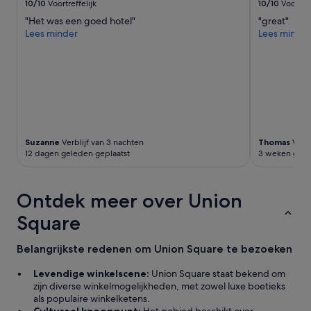
10/10
Voortreffelijk
10/10
Voortref
"Het was een goed hotel"
"great"
Lees minder
Lees minder
Suzanne
Verblijf van 3 nachten
Thomas
Verbl
12 dagen geleden geplaatst
3 weken gele
Ontdek meer over Union
Square
Belangrijkste redenen om Union Square te bezoeken
Levendige winkelscene:
Union Square staat bekend om
zijn diverse winkelmogelijkheden, met zowel luxe boetieks
als populaire winkelketens.