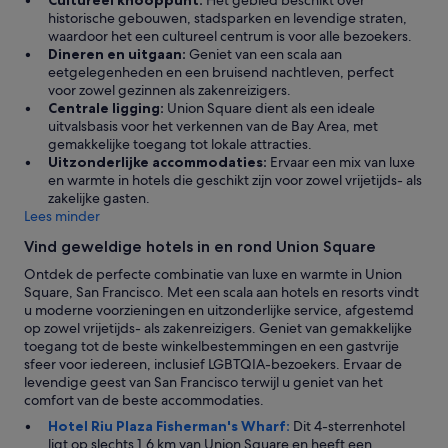
Cultureel knooppunt:
Het gebied beschikt over
historische gebouwen, stadsparken en levendige straten,
waardoor het een cultureel centrum is voor alle bezoekers.
Dineren en uitgaan:
Geniet van een scala aan
eetgelegenheden en een bruisend nachtleven, perfect
voor zowel gezinnen als zakenreizigers.
Centrale ligging:
Union Square dient als een ideale
uitvalsbasis voor het verkennen van de Bay Area, met
gemakkelijke toegang tot lokale attracties.
Uitzonderlijke accommodaties:
Ervaar een mix van luxe
en warmte in hotels die geschikt zijn voor zowel vrijetijds- als
zakelijke gasten.
Lees minder
Vind geweldige hotels in en rond Union Square
Ontdek de perfecte combinatie van luxe en warmte in Union
Square, San Francisco. Met een scala aan hotels en resorts vindt
u moderne voorzieningen en uitzonderlijke service, afgestemd
op zowel vrijetijds- als zakenreizigers. Geniet van gemakkelijke
toegang tot de beste winkelbestemmingen en een gastvrije
sfeer voor iedereen, inclusief LGBTQIA-bezoekers. Ervaar de
levendige geest van San Francisco terwijl u geniet van het
comfort van de beste accommodaties.
Hotel Riu Plaza Fisherman's Wharf:
Dit 4-sterrenhotel
ligt op slechts 1,6 km van Union Square en heeft een