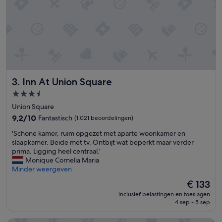
h
o
t
e
l
.
'
Inn At Union Square
3. Inn At Union Square
3.5-
sterrenaccommodatie
Union Square
9.2
9,2/10
Fantastisch
(1.021 beoordelingen)
van
'
'Schone kamer, ruim opgezet met aparte woonkamer en
10,
S
slaapkamer. Beide met tv. Ontbijt wat beperkt maar verder
Fantastisch,
c
prima. Ligging heel centraal.'
(1.021
h
Monique Cornelia Maria
beoordelingen)
o
Minder weergeven
n
De
€ 133
e
prijs
inclusief belastingen en toeslagen
k
is
4 sep - 5 sep
a
€ 133
m
e