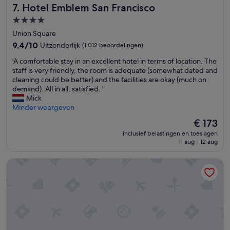
c
Hotel Emblem San Francisco
7. Hotel Emblem San Francisco
o
f
e
o
f
4.0-
n
l
e
sterrenaccommodatie
t
Union Square
a
e
r
n
9.4
,
9,4/10
Uitzonderlijk
(1.012 beoordelingen)
a
d
van
t
a
'
'A comfortable stay in an excellent hotel in terms of location. The
a
10,
e
l
A
staff is very friendly, the room is adequate (somewhat dated and
m
Uitzonderlijk,
a
.
c
cleaning could be better) and the facilities are okay (much on
a
(1.012
,
'
o
demand). All in all, satisfied. '
z
beoordelingen)
w
m
Mick
i
a
f
Minder weergeven
n
t
o
g
e
De
€ 173
r
l
r
prijs
inclusief belastingen en toeslagen
t
o
,
is
11 aug - 12 aug
a
c
c
€ 173
b
a
o
Beacon Grand, A Union Square Hotel
l
t
o
e
i
k
s
o
i
t
n
e
a
!
s
y
B
a
i
r
n
n
e
d