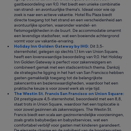
gastbeoordeling van 9,0. Het biedt een unieke combinatie
van strand- en avontuurlijke thema's. Ideaal voor wie op
zoek is naar een actieve vakantie. Hotel Riu Plaza biedt
directe toegang tot het strand en een verscheidenheid aan
avontuurlijke sporten, waaronder wandel- en
fietsmogelijkheden in de buurt. De accommodatie omarmt
een levendige stadssfeer, wat een boeiende achtergrond
vormt voor uw vakantie-ervaring.
Holiday Inn Golden Gateway by IHG:
Dit 3,5-
sterrenhotel, gelegen op slechts 1,1 km van Union Square,
heeft een lovenswaardige beoordeling van 9,0. Het Holiday
Inn Golden Gateway is perfect voor zakenreizigers en
combineert gemak met een stadscentrisch thema. Dankzij
de strategische ligging in het hart van San Francisco hebben
gasten gemakkelijk toegang tot de belangrijkste
zakencentra en bezienswaardigheden, waardoor het een
praktische keuze is voor zowel werk als vrije tijd.
The Westin St. Francis San Francisco on Union Square:
Dit prestigieuze 4,5-sterrenhotel, beoordeeld met een 8,8,
staat trots in Union Square, waardoor het een toplocatie is
voor zowel gezinnen als zakenreizigers. The Westin St.
Francis biedt een scala aan gezinsvriendelijke voorzieningen,
zoals gratis babybedjes en babysitservices, wat een
comfortabel verblijf voor gasten met kinderen garandeert.
De elegante charme en de nabijheid van de hoogtepunten