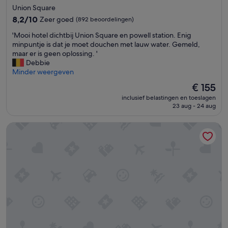
e
sterrenaccommodatie
a
Union Square
l
m
8.2
8,2/10
Zeer goed
(892 beoordelingen)
i
e
van
j
r
'
'Mooi hotel dichtbij Union Square en powell station. Enig
10,
k
s
M
minpuntje is dat je moet douchen met lauw water. Gemeld,
Zeer
l
z
o
maar er is geen oplossing. '
goed,
a
e
o
Debbie
(892
c
e
i
Minder weergeven
beoordelingen)
h
r
h
De
€ 155
t
p
o
prijs
e
r
inclusief belastingen en toeslagen
t
is
o
o
23 aug - 24 aug
e
€ 155
n
p
l
s
e
Handlery Union Square Hotel
d
u
r
i
i
.
c
t
D
h
b
e
t
i
s
b
j
o
i
h
n
j
e
d
U
t
a
n
m
n
i
e
k
o