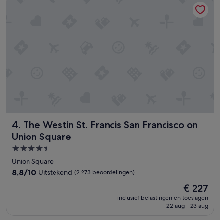
The Westin St. Francis San Francisco on Union Square
r
,
r
u
i
m
o
p
g
e
z
e
t
The Westin St. Francis San Francisco on Union Square
4. The Westin St. Francis San Francisco on
m
e
Union Square
t
4.5-
a
sterrenaccommodatie
p
Union Square
a
8.8
8,8/10
Uitstekend
(2.273 beoordelingen)
r
van
t
De
€ 227
10,
e
prijs
Uitstekend,
inclusief belastingen en toeslagen
w
is
22 aug - 23 aug
(2.273
o
€ 227
beoordelingen)