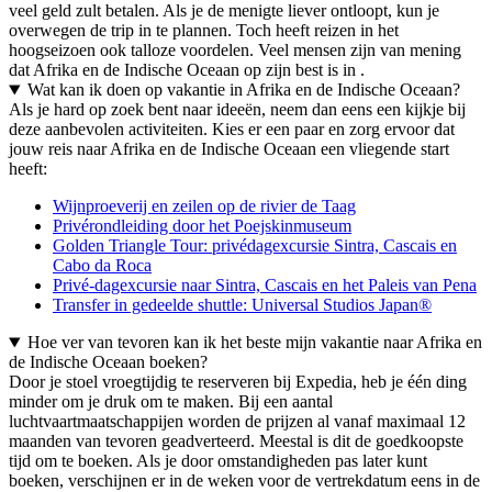
veel geld zult betalen. Als je de menigte liever ontloopt, kun je
overwegen de trip in te plannen. Toch heeft reizen in het
hoogseizoen ook talloze voordelen. Veel mensen zijn van mening
dat Afrika en de Indische Oceaan op zijn best is in .
Wat kan ik doen op vakantie in Afrika en de Indische Oceaan?
Als je hard op zoek bent naar ideeën, neem dan eens een kijkje bij
deze aanbevolen activiteiten. Kies er een paar en zorg ervoor dat
jouw reis naar Afrika en de Indische Oceaan een vliegende start
heeft:
Wijnproeverij en zeilen op de rivier de Taag
Privérondleiding door het Poejskinmuseum
Golden Triangle Tour: privédagexcursie Sintra, Cascais en
Cabo da Roca
Privé-dagexcursie naar Sintra, Cascais en het Paleis van Pena
Transfer in gedeelde shuttle: Universal Studios Japan®
Hoe ver van tevoren kan ik het beste mijn vakantie naar Afrika en
de Indische Oceaan boeken?
Door je stoel vroegtijdig te reserveren bij Expedia, heb je één ding
minder om je druk om te maken. Bij een aantal
luchtvaartmaatschappijen worden de prijzen al vanaf maximaal 12
maanden van tevoren geadverteerd. Meestal is dit de goedkoopste
tijd om te boeken. Als je door omstandigheden pas later kunt
boeken, verschijnen er in de weken voor de vertrekdatum eens in de