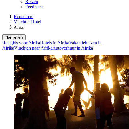
Reizen
Feedback
Expedia.nl
Vlucht + Hotel
Afrika
Plan je reis
Reisgids voor Afrika
Hotels in Afrika
Vakantiehuizen in
Afrika
Vluchten naar Afrika
Autoverhuur in Afrika