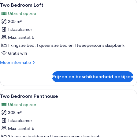
Alle
Een moderne slaapkamer met een groo
7
Front
Two Bedroom Loft
foto's
Uitzicht op zee
voor
205 m²
Two
Bedroom
1 slaapkamer
Loft
Max. aantal: 6
laden
1 kingsize bed, 1 queensize bed en 1 tweepersoons slaapbank
Gratis wifi
Meer
Meer informatie
details
over
Prijzen en beschikbaarheid bekijken
Two
Bedroom
Loft
Alle
Een hotelkamer met een bed, een telev
7
Two Bedroom Penthouse
foto's
Uitzicht op zee
voor
308 m²
Two
Bedroom
1 slaapkamer
Penthouse
Max. aantal: 6
laden
2 kingsize bedden en 1 tweepersoons slaapbank