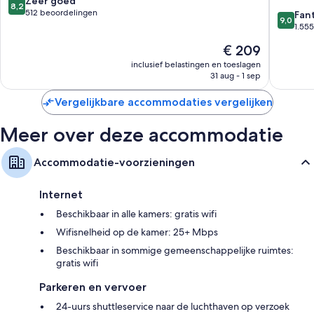
Zeer goed
8,2
Inclusive
Beach
van
512 beoordelingen
9.0
Fan
9,0
Puerto
Resort
10,
van
1.55
Morelos
&
Zeer
10,
De
€ 209
Spa
goed,
Fantasti
prijs
Punta
512
1.555
inclusief belastingen en toeslagen
is
Sam
beoordelingen
31 aug - 1 sep
beoorde
€ 209
Vergelijkbare accommodaties vergelijken
Meer over deze accommodatie
Accommodatie-voorzieningen
Internet
Beschikbaar in alle kamers: gratis wifi
Wifisnelheid op de kamer: 25+ Mbps
Beschikbaar in sommige gemeenschappelijke ruimtes:
gratis wifi
Parkeren en vervoer
24-uurs shuttleservice naar de luchthaven op verzoek