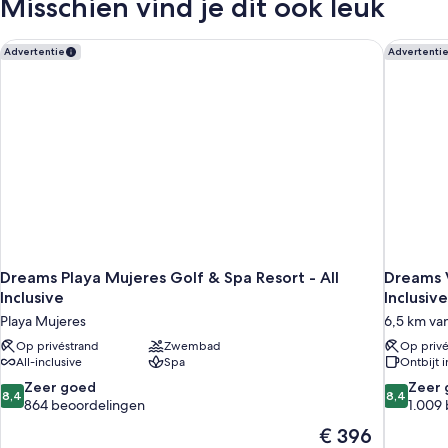
Misschien vind je dit ook leuk
2
Queen
Beds
Dreams Playa Mujeres Golf & Spa Resort - All Inclusive
Dreams V
Advertentie
Advertenti
Dreams Playa Mujeres Golf & Spa Resort - All
Dreams V
Inclusive
Inclusive
Playa Mujeres
6,5 km va
Op privéstrand
Zwembad
Op privé
All-inclusive
Spa
Ontbijt 
8.4
8.4
Zeer goed
Zeer 
8,4
8,4
van
van
864 beoordelingen
1.009
10,
10,
De
€ 396
Zeer
Zeer