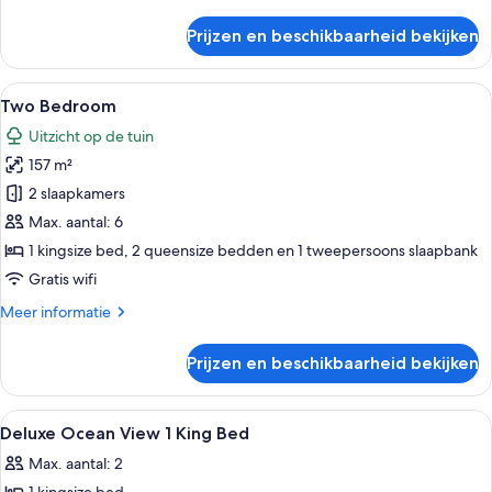
details
over
Prijzen en beschikbaarheid bekijken
One
Bedroom
Alle
Hotelkamer met een bed, een bureau, e
12
Two Bedroom
foto's
Uitzicht op de tuin
voor
157 m²
Two
Bedroom
2 slaapkamers
laden
Max. aantal: 6
1 kingsize bed, 2 queensize bedden en 1 tweepersoons slaapbank
Gratis wifi
Meer
Meer informatie
details
over
Prijzen en beschikbaarheid bekijken
Two
Bedroom
Alle
Hotelkamer met televisie, bureau, tw
2
Deluxe Ocean View 1 King Bed
foto's
Max. aantal: 2
voor