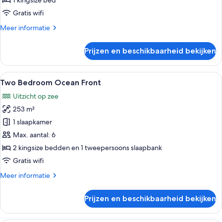
1 kingsize bed
Deluxe
Ocean
Gratis wifi
View
Meer
Meer informatie
1
details
over
King
Prijzen en beschikbaarheid bekijken
Deluxe
Bed
Ocean
laden
View
Alle
Een hotelkamer met een bed, twee nach
7
1
Two Bedroom Ocean Front
foto's
King
Uitzicht op zee
Bed
voor
253 m²
Two
Bedroom
1 slaapkamer
Ocean
Max. aantal: 6
Front
2 kingsize bedden en 1 tweepersoons slaapbank
laden
Gratis wifi
Meer
Meer informatie
details
over
Prijzen en beschikbaarheid bekijken
Two
Bedroom
Ocean