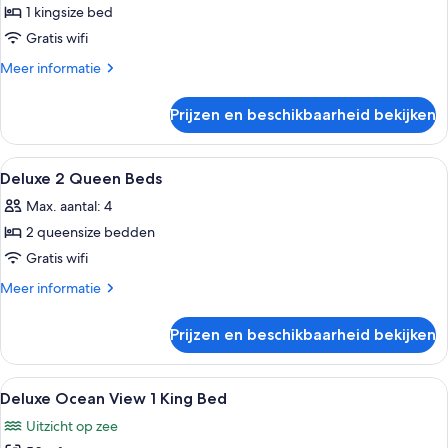
1 kingsize bed
Deluxe
1
Gratis wifi
King
Meer
Meer informatie
Bed
details
over
laden
Prijzen en beschikbaarheid bekijken
Deluxe
1
King
Alle
Een hotelkamer met een bed, een burea
6
Bed
Deluxe 2 Queen Beds
foto's
Max. aantal: 4
voor
2 queensize bedden
Deluxe
2
Gratis wifi
Queen
Meer
Meer informatie
Beds
details
over
laden
Prijzen en beschikbaarheid bekijken
Deluxe
2
Queen
Alle
Een hotelkamer met een bed, een bureau
8
Beds
Deluxe Ocean View 1 King Bed
foto's
Uitzicht op zee
voor