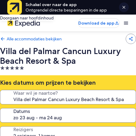
Schakel over naar de app
Ontgrendel directe besparingen in de app
Doorgaan naar hoofdinhoud
Download de app
Alle accommodaties bekijken
Villa del Palmar Cancun Luxury
Beach Resort & Spa
5.0-
sterrenaccommodatie
Kies datums om prijzen te bekijken
Waar wil je naartoe?
Datums
Reizigers