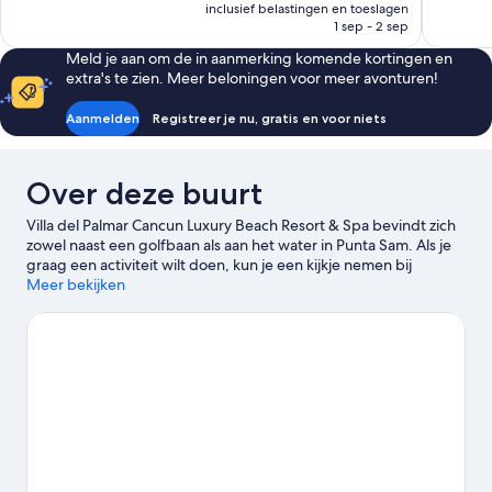
prijs
inclusief belastingen en toeslagen
goed,
goed,
is
1 sep - 2 sep
864
1.009
€ 396
beoordelingen
beoordel
Meld je aan om de in aanmerking komende kortingen en
extra's te zien. Meer beloningen voor meer avonturen!
Aanmelden
Registreer je nu, gratis en voor niets
Over deze buurt
Villa del Palmar Cancun Luxury Beach Resort & Spa bevindt zich
zowel naast een golfbaan als aan het water in Punta Sam. Als je
graag een activiteit wilt doen, kun je een kijkje nemen bij
Ultramar Ferry Puerto Juárez en Veerbootterminal van Isla
Meer bekijken
Mujeres. Geniet je liever van het buitenleven? Breng dan een
bezoekje aan Playa Tortugas en Playa Langosta. Ga je met je
kinderen op vakantie? Overweeg dan een bezoek aan Casa de
la Cultura de Cancún en El Sol de Cancun. Neem deel aan een
wateractiviteit in de omgeving, zoals snorkelen, of trek eropuit
in de natuur en ga deelnemen aan een ecotour of wandel- en
fietsroutes afleggen.
Bekijk onze reisgids voor Punta Sam
Meer resorts in Punta Sam