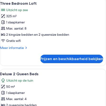
Alle
Een moderne hotelkamer met een groot
7
Front
Three Bedroom Loft
foto's
Uitzicht op zee
voor
325 m²
Three
Bedroom
1 slaapkamer
Loft
Max. aantal: 8
laden
2 kingsize bedden en 2 queensize bedden
Gratis wifi
Meer
Meer informatie
details
over
Prijzen en beschikbaarheid bekijken
Three
Bedroom
Loft
Alle
Hotelkamer met een bed, een bureau, e
6
Deluxe 2 Queen Beds
foto's
Uitzicht op de tuin
voor
50 m²
Deluxe
2
1 slaapkamer
Queen
Max. aantal: 4
Beds
2 queensize bedden