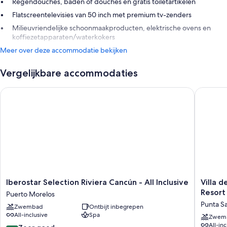
Regendouches, baden of douches en gratis toiletartikelen
Flatscreentelevisies van 50 inch met premium tv-zenders
Milieuvriendelijke schoonmaakproducten, elektrische ovens en
koffiezetapparaten/waterkokers
Meer over deze accommodatie bekijken
Vergelijkbare accommodaties
Iberostar Selection Riviera Cancún - All Inclusive
Villa del
Iberostar
Villa
Iberostar Selection Riviera Cancún - All Inclusive
Villa d
Selection
del
Resort
Puerto Morelos
Riviera
Palmar
Punta S
Zwembad
Ontbijt inbegrepen
Cancún
Cancun
All-inclusive
Spa
-
All
Zwem
All-inc
All
Inclusiv
8.2