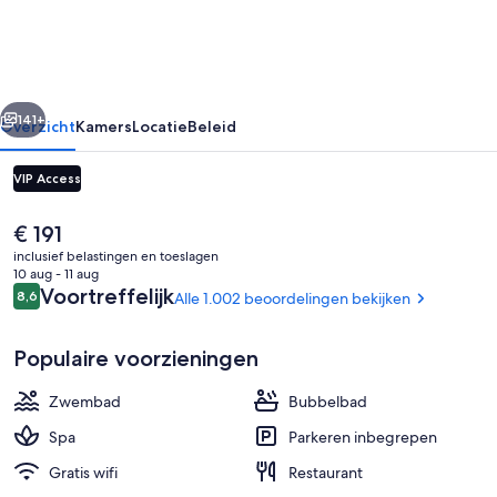
Cancun
Luxury
Beach
rige
Volgende
Resort
141+
Overzicht
Kamers
Locatie
Beleid
&
VIP Access
Spa
De
€ 191
huidige
inclusief belastingen en toeslagen
prijs
10 aug - 11 aug
is
Beoordelingen
Voortreffelijk
8,6
Alle 1.002 beoordelingen bekijken
8,6 op 10 –
€ 191
Populaire voorzieningen
Exterieur
Zwembad
Bubbelbad
Spa
Parkeren inbegrepen
Gratis wifi
Restaurant