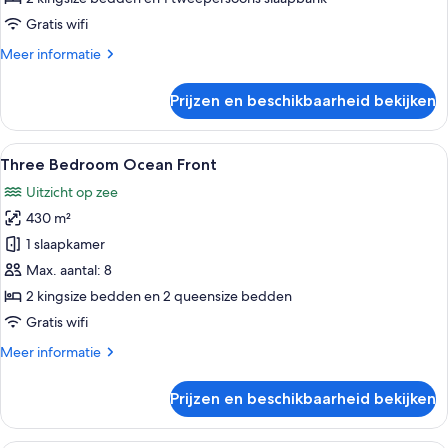
Gratis wifi
Meer
Meer informatie
details
over
Prijzen en beschikbaarheid bekijken
Two
Bedroom
Penthouse
Alle
Een hotelkamer met twee bedden, een 
8
Three Bedroom Ocean Front
foto's
Uitzicht op zee
voor
430 m²
Three
Bedroom
1 slaapkamer
Ocean
Max. aantal: 8
Front
2 kingsize bedden en 2 queensize bedden
laden
Gratis wifi
Meer
Meer informatie
details
over
Prijzen en beschikbaarheid bekijken
Three
Bedroom
Ocean