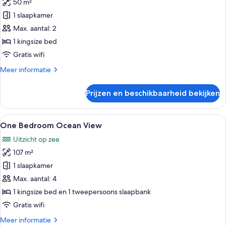
50 m²
Deluxe
Ocean
1 slaapkamer
View
Max. aantal: 2
1
1 kingsize bed
King
Gratis wifi
Bed
Meer
Meer informatie
laden
details
over
Prijzen en beschikbaarheid bekijken
Deluxe
Ocean
View
Alle
Een moderne woonkamer met een flatsc
15
1
One Bedroom Ocean View
foto's
King
Uitzicht op zee
Bed
voor
107 m²
One
Bedroom
1 slaapkamer
Ocean
Max. aantal: 4
View
1 kingsize bed en 1 tweepersoons slaapbank
laden
Gratis wifi
Meer
Meer informatie