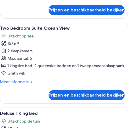
details
over
Prijzen en beschikbaarheid bekijken
One
Bedroom
Ocean
Alle
Een hotelkamer met een bed, een telev
15
View
Two Bedroom Suite Ocean View
foto's
Uitzicht op zee
voor
157 m²
Two
Bedroom
2 slaapkamers
Suite
Max. aantal: 6
Ocean
1 kingsize bed, 2 queensize bedden en 1 tweepersoons slaapbank
View
Gratis wifi
laden
Meer
Meer informatie
details
over
Prijzen en beschikbaarheid bekijken
Two
Bedroom
Suite
Alle
Een slaapkamer met een bed, nachtkast
7
Ocean
Deluxe 1 King Bed
foto's
View
Uitzicht op de tuin
voor