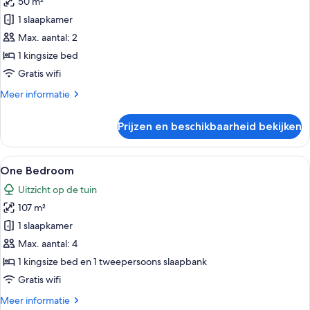
50 m²
Deluxe
1
1 slaapkamer
King
Max. aantal: 2
Bed
1 kingsize bed
laden
Gratis wifi
Meer
Meer informatie
details
over
Prijzen en beschikbaarheid bekijken
Deluxe
1
King
Alle
Een woonkamer met een bank, salontafe
11
Bed
One Bedroom
foto's
Uitzicht op de tuin
voor
107 m²
One
Bedroom
1 slaapkamer
laden
Max. aantal: 4
1 kingsize bed en 1 tweepersoons slaapbank
Gratis wifi
Meer
Meer informatie