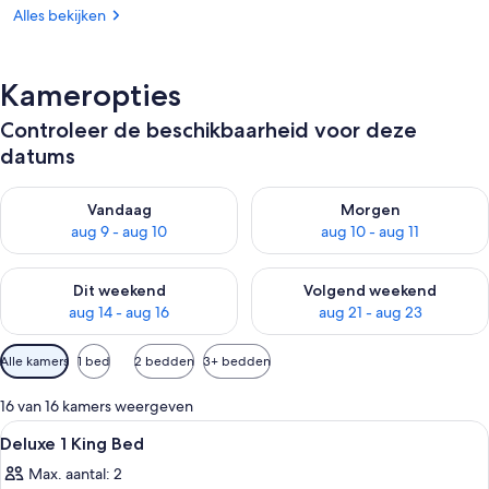
Alles bekijken
Kameropties
Controleer de beschikbaarheid voor deze
datums
De beschikbaarheid controleren voor vanavond aug 9 - aug 1
De beschikbaarheid controler
Vandaag
Morgen
aug 9 - aug 10
aug 10 - aug 11
De beschikbaarheid controleren voor dit weekend aug 14 - au
De beschikbaarheid controler
Dit weekend
Volgend weekend
aug 14 - aug 16
aug 21 - aug 23
Beschikbare
Alle kamers
1 bed
2 bedden
3+ bedden
filters
voor
16 van 16 kamers weergeven
kamers
Alle
Hotelkamer met twee bedden, een bur
4
Deluxe 1 King Bed
foto's
Max. aantal: 2
voor