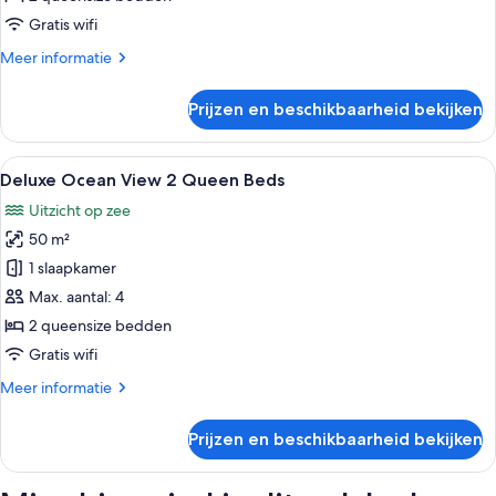
laden
Gratis wifi
Meer
Meer informatie
details
over
Prijzen en beschikbaarheid bekijken
Deluxe
2
Queen
Alle
Hotelkamer met twee bedden, een plaf
7
Beds
Deluxe Ocean View 2 Queen Beds
foto's
Uitzicht op zee
voor
50 m²
Deluxe
Ocean
1 slaapkamer
View
Max. aantal: 4
2
2 queensize bedden
Queen
Gratis wifi
Beds
Meer
Meer informatie
laden
details
over
Prijzen en beschikbaarheid bekijken
Deluxe
Ocean
View