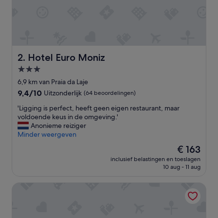
u
k
p
e
r
s
o
Hotel Euro Moniz
2. Hotel Euro Moniz
n
3.0-
e
sterrenaccommodatie
e
6,9 km van Praia da Laje
l
9.4
9,4/10
Uitzonderlijk
(64 beoordelingen)
,
van
m
'
'Ligging is perfect, heeft geen eigen restaurant, maar
10,
o
L
voldoende keus in de omgeving.'
Uitzonderlijk,
o
i
Anonieme reiziger
(64
i
g
Minder weergeven
beoordelingen)
u
g
De
€ 163
i
i
prijs
t
inclusief belastingen en toeslagen
n
is
10 aug - 11 aug
z
g
€ 163
i
i
c
Solar da Bica
s
h
p
t
e
o
r