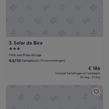
v
f
e
e
r
c
d
t
e
,
z
h
e
e
e
e
'
f
t
Solar da Bica
3. Solar da Bica
g
3.0-
e
sterrenaccommodatie
e
9 km van Praia da Laje
n
9.2
9,2/10
Fantastisch
(73 beoordelingen)
e
van
i
De
€ 186
10,
g
prijs
Fantastisch,
inclusief belastingen en toeslagen
e
is
20 aug - 21 aug
(73
n
€ 186
beoordelingen)
r
Saccharum Resort
e
s
t
a
u