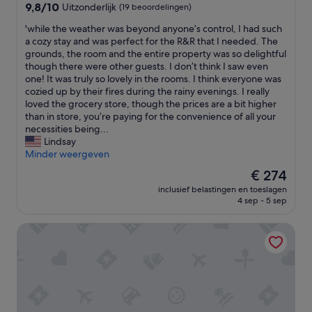
n
9.8
s
9,8/10
Uitzonderlijk
(19 beoordelingen)
t
van
o
'
'while the weather was beyond anyone’s control, I had such
s
10,
u
w
a cozy stay and was perfect for the R&R that I needed. The
,
Uitzonderlijk,
t
h
grounds, the room and the entire property was so delightful
g
(19
t
i
though there were other guests. I don’t think I saw even
o
beoordelingen)
h
l
one! It was truly so lovely in the rooms. I think everyone was
e
e
e
cozied up by their fires during the rainy evenings. I really
d
r
t
loved the grocery store, though the prices are a bit higher
e
e
h
than in store, you’re paying for the convenience of all your
s
i
e
necessities being...
e
n
w
Lindsay
r
M
e
Minder weergeven
v
a
a
i
d
De
€ 274
t
c
e
prijs
inclusief belastingen en toeslagen
h
e
i
is
4 sep - 5 sep
e
e
r
€ 274
r
n
a
Hotel Jardim Atlantico
w
a
,
a
l
w
s
l
h
b
e
i
e
s
c
y
i
h
o
s
i