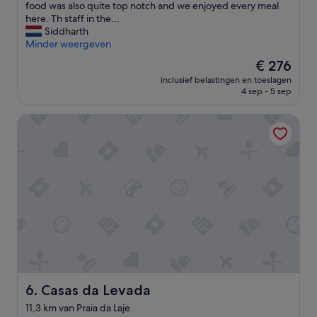
e
o
food was also quite top notch and we enjoyed every meal
r
p
here. Th staff in the...
d
e
Siddharth
e
r
Minder weergeven
r
t
De
€ 276
e
y
prijs
z
inclusief belastingen en toeslagen
h
is
4 sep - 5 sep
w
a
€ 276
e
s
m
Casas da Levada
o
b
n
a
e
d
o
e
f
n
t
e
h
n
e
r
b
e
e
s
s
t
t
a
v
u
i
Casas da Levada
6. Casas da Levada
r
e
11,3 km van Praia da Laje
a
w