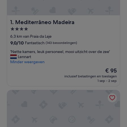
Mediterrâneo Madeira
1. Mediterrâneo Madeira
4.0-
sterrenaccommodatie
6,3 km van Praia da Laje
9.0
9,0/10
Fantastisch
(143 beoordelingen)
van
'
'Nette kamers, leuk personeel, mooi uitzicht over de zee'
10,
N
Lennart
Fantastisch,
e
Minder weergeven
(143
t
beoordelingen)
De
€ 95
t
prijs
inclusief belastingen en toeslagen
e
is
1 sep - 2 sep
k
€ 95
a
Hotel Euro Moniz
m
e
r
s
,
l
e