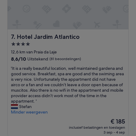
n
v
s
d
o
s
a
o
a
n
r
y
y
z
i
o
i
n
n
e
Hotel Jardim Atlantico
7. Hotel Jardim Atlantico
g
e
n
a
4.0-
’
.
l
sterrenaccommodatie
s
J
12,6 km van Praia da Laje
o
c
e
t
8.6
8,6/10
Uitstekend
(81 beoordelingen)
o
k
.
van
n
'
a
'It is a really beautiful location, well maintained gardena and
T
10,
t
I
n
good service. Breakfast, spa are good and the swiming area
h
Uitstekend,
r
t
e
is very nice. Unfortunately the appartment did not have
e
(81
o
i
c
airco or a fan and we couldn’t leave a door open because of
s
beoordelingen)
l
s
h
muscitos. Also there is no wifi in the appartment and mobile
e
,
a
t
provider access didn’t work most of the time in the
a
I
r
z
appartment. '
i
h
e
o
Stefan
n
a
a
n
Minder weergeven
a
d
l
d
l
De
€ 185
s
l
e
l
prijs
u
inclusief belastingen en toeslagen
y
r
i
is
3 sep - 4 sep
c
b
z
t