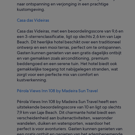
t
naar ontspanning en verjonging in een prachtige
i
kustomgeving.
s
p
Casa das Videiras
a
r
Casa das Videiras, met een beoordelingsscore van 9,6 en
k
een 3-sterrenclassificatie, ligt op slechts 2,6 km van Laje
e
Beach. Dit heerlijke hotel beschikt over een traditioneel
r
ontwerp en een mooi terras, perfect om te ontspannen.
e
Gasten kunnen genieten van een gratis dagelijks ontbijt
n
en van gemakken zoals airconditioning, premium
t
beddengoed en een serene tuin. Het hotel biedt ook
o
gemakkelijke toegang tot nabijgelegen stranden, wat
t
zorgt voor een perfecte mix van comfort en
9
kustverkenning.
u
u
Pérola Views Inn 108 by Madeira Sun Travel
r
‘
Pérola Views Inn 108 by Madeira Sun Travel heeft een
s
uitstekende beoordelingsscore van 10 en ligt op slechts
m
7,9 km van Laje Beach. Dit charmante hotel biedt een
o
verscheidenheid aan buitenactiviteiten, waaronder
r
wandelen, duiken en watersporten, waardoor het
g
perfect is voor avonturiers. Gasten kunnen genieten van
e
een gratis ontbijt en genieten van het adembenemende