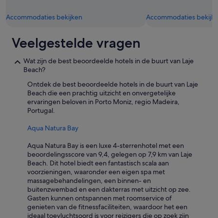
i
,
t
m
Accommodaties bekijken
Accommodaties bekijk
i
a
e
a
s
r
Veelgestelde vragen
b
‘
e
s
Wat zijn de best beoordeelde hotels in de buurt van Laje
i
a
Beach?
n
v
g
o
Ontdek de best beoordeelde hotels in de buurt van Laje
.
n
Beach die een prachtig uitzicht en onvergetelijke
.
d
ervaringen beloven in Porto Moniz, regio Madeira,
.
s
Portugal.
i
s
Aqua Natura Bay
s
o
Aqua Natura Bay is een luxe 4-sterrenhotel met een
w
beoordelingsscore van 9,4, gelegen op 7,9 km van Laje
i
Beach. Dit hotel biedt een fantastisch scala aan
e
voorzieningen, waaronder een eigen spa met
s
massagebehandelingen, een binnen- en
o
buitenzwembad en een dakterras met uitzicht op zee.
g
Gasten kunnen ontspannen met roomservice of
r
genieten van de fitnessfaciliteiten, waardoor het een
a
ideaal toevluchtsoord is voor reizigers die op zoek zijn