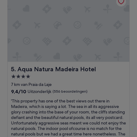
t
e
e
o
l
m
!
g
D
e
i
v
r
i
e
n
c
g
t
.
a
'
a
n
Aqua Natura Madeira Hotel
5. Aqua Natura Madeira Hotel
h
4.0-
e
sterrenaccommodatie
t
7 km van Praia da Laje
s
9.4
9,4/10
Uitzonderlijk
(556 beoordelingen)
t
van
r
'
'This property has one of the best views out there in
10,
a
T
Madeira, which is saying a lot. The sea in all its aggressive
Uitzonderlijk,
n
h
glory crashing into the base of your room, the cliffs standing
(556
d
i
defiant and the beautiful natural pools, its all very postcard.
beoordelingen)
,
s
Unfortunately aggressive seas meant we could not enjoy the
m
p
natural pools. The indoor pool ofcourse is no match for the
e
r
natural pools but we had a great time here nonetheless. The