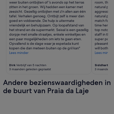
o
y
weer buiten ontbijten of 's avonds op het terras
room, the cl
t
l
e
zitten in het groen. Wij hadden een kamer met
natural pool
o
s
d
zeezicht. Gezellig ontbijten met z'n allen aan één
aggressive 
r
z
e
tafel. Verhalen genoeg. Ontbijt zelf is meer dan
natural pool
e
o
v
goed en voldoende. De hulp is uitermate
match for th
,
u
e
vriendelijk en behulpzaam. Op loopafstand van
time here n
y
d
r
het strand en de supermarkt. Seixal is een gezellig
top notch a
o
e
y
dorpje met smalle straatjes, enkele winkeltjes en
staff in the
u
n
m
een paar mogelijkheden om iets te gaan eten.
super polite
’
f
e
Opvallend is de slage waar je espetada kunt
pleasant sta
r
i
a
kopen die dan meteen buiten op de gril kan"
will both sta
e
j
l
Lees minder
Lees minder
p
n
h
a
z
e
y
i
r
Dirk
Verblijf van 5 nachten
Siddharth
Ver
i
j
e
3 maanden geleden geplaatst
3 maanden ge
n
n
.
g
g
T
Andere bezienswaardigheden in
f
e
h
o
w
s
de buurt van Praia da Laje
r
e
t
t
e
a
h
s
f
e
t
f
c
.
i
o