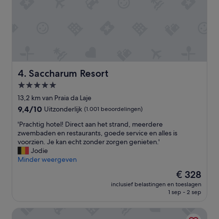
r
a
n
t
,
m
a
a
Saccharum Resort
4. Saccharum Resort
r
v
5.0-
o
sterrenaccommodatie
13,2 km van Praia da Laje
l
9.4
9,4/10
Uitzonderlijk
(1.001 beoordelingen)
d
van
o
'
'Prachtig hotel! Direct aan het strand, meerdere
10,
e
P
zwembaden en restaurants, goede service en alles is
Uitzonderlijk,
n
r
voorzien. Je kan echt zonder zorgen genieten.'
(1.001
d
a
Jodie
beoordelingen)
e
c
Minder weergeven
k
h
e
De
€ 328
t
u
prijs
inclusief belastingen en toeslagen
i
s
is
1 sep - 2 sep
g
i
€ 328
h
n
Aqua Natura Madeira Hotel
o
d