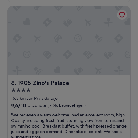
€ 185
h
e
o
s
a
1905 Zino's Palace
a
r
a
c
u
g
g
o
t
e
g
z
i
n
r
y
f
g
e
s
u
e
s
t
l
n
s
a
l
i
i
y
o
e
v
a
c
t
e
n
a
e
g
d
t
n
l
w
i
.
o
a
o
'
r
1905 Zino's Palace
8. 1905 Zino's Palace
s
n
y
4.0-
p
,
c
e
sterrenaccommodatie
w
r
16,3 km van Praia da Laje
r
e
a
9.6
9,6/10
Uitzonderlijk
(46 beoordelingen)
f
l
s
van
e
l
'
h
'We recieven a warm welcome, had an excellent room, high
10,
c
m
W
i
Quality, including fresh fruit, stunning view from terras and
Uitzonderlijk,
t
a
e
n
swimming pool. Breakfast buffet, with fresh pressed orange
(46
f
i
r
g
juice and eggs on demand. Diner also excellent. We had a
beoordelingen)
o
n
e
i
wunderful time. '