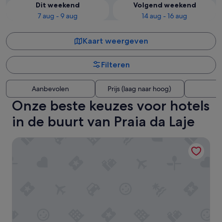
Dit weekend
Volgend weekend
7 aug - 9 aug
14 aug - 16 aug
Kaart weergeven
Filteren
Aanbevolen
Prijs (laag naar hoog)
A
Onze beste keuzes voor hotels
in de buurt van Praia da Laje
Mediterrâneo Madeira