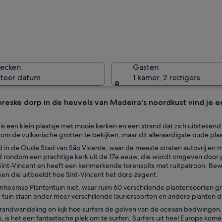
Een kustd
hecken
Gasten
cteer datum
1 kamer, 2 reizigers
toreske dorp in de heuvels van Madeira's noordkust vind je 
Een gebo
is een klein plaatsje met mooie kerken en een strand dat zich uitsteke
om de vulkanische grotten te bekijken, maar dit alleraardigste oude plaa
 in de Oude Stad van São Vicente, waar de meeste straten autovrij en m
 rondom een prachtige kerk uit de 17e eeuw, die wordt omgeven door pal
de kust met terras, rode parasols en uitzicht op de kliffen.
Sint-Vincent en heeft een kenmerkende torenspits met ruitpatroon. Be
en die uitbeeldt hoe Sint-Vincent het dorp zegent.
Inheemse Plantentuin niet, waar ruim 60 verschillende plantensoorten g
 tuin staan onder meer verschillende lauriersoorten en andere planten di
randwandeling en kijk hoe surfers de golven van de oceaan bedwingen. Ho
is het een fantastische plek om te surfen. Surfers uit heel Europa kom