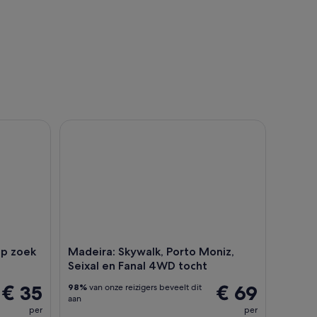
 Extra's
oek naar dolfijnen en walvissen
Madeira: Skywalk, Porto Moniz, Seixal en Fanal 4
op zoek
Madeira: Skywalk, Porto Moniz,
Seixal en Fanal 4WD tocht
€ 35
€ 69
98%
van onze reizigers beveelt dit
aan
per
per