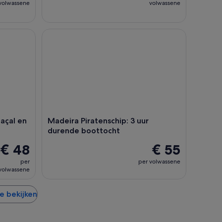
volwassene
volwassene
l en de 25 fonteinen
Madeira Piratenschip: 3 uur durende boottocht
çal en
Madeira Piratenschip: 3 uur
durende boottocht
€ 48
€ 55
per
per volwassene
volwassene
te bekijken