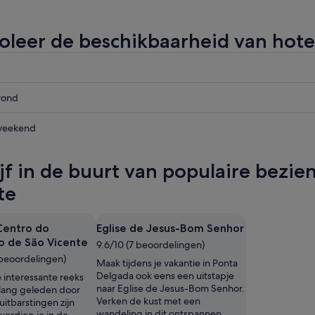
oleer de beschikbaarheid van hotel
vond
weekend
d,
ijf in de buurt van populaire bezi
vond,
te
,
Centro do
Eglise de Jesus-Bom Senhor
o de São Vicente
9.6/10 (7 beoordelingen)
 beoordelingen)
Maak tijdens je vakantie in Ponta
Delgada ook eens een uitstapje
 interessante reeks
naar Eglise de Jesus-Bom Senhor.
 lang geleden door
Verken de kust met een
uitbarstingen zijn
wandeling in dit ontspannen