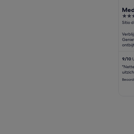
Med
4
out
Sítio 
Madei
of
Verblij
5
Geniet
ontbij
plaats
beoord
9
/
10
U
"Nette
uitzic
Beoord