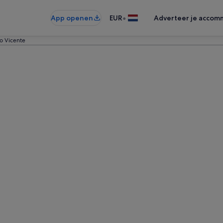
•
App openen
EUR
Adverteer je accom
o Vicente