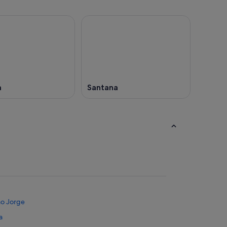
a
Santana
ão Jorge
a