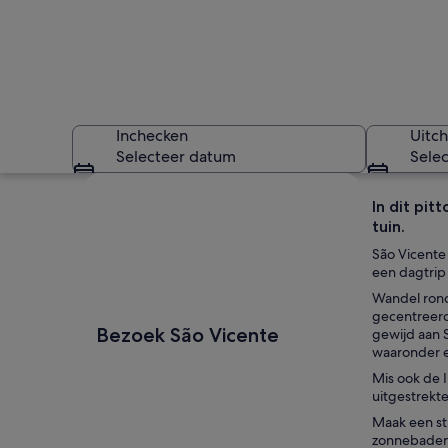
Inchecken
Uitc
Selecteer datum
Sele
Kaart verkennen
In dit pit
tuin.
São Vicente 
een dagtrip 
Wandel rond
gecentreerd
Een restaurant aan 
Bezoek São Vicente
gewijd aan 
waaronder e
Mis ook de 
uitgestrekte
Maak een st
zonnebaden, 