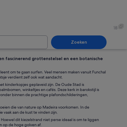
orp met terracotta dakpannen, een kerk met een klokkentoren en een rotsa
Een rotsachtige kust met een
15
Zoeken
een fascinerend grottenstelsel en een botanische
uwtoegang met een houten deur, omgeven door decoratieve planten en b
Een kleine, witte kerk met ee
nd leent om te gaan surfen. Veel mensen maken vanuit Funchal
tsje verdient zelf ook wat aandacht.
et kinderkopjes geplaveid zijn. De Oude Stad is
mbomen, winkeltjes en cafés. Deze kerk in barokstijl is
wonder binnen de prachtige plafondschilderingen,
roeien die van nature op Madeira voorkomen. In de
e vaak aan de kust te vinden zijn.
ewel dit kiezelstrand niet perse ideaal is om te liggen
en op de hoge golven af.