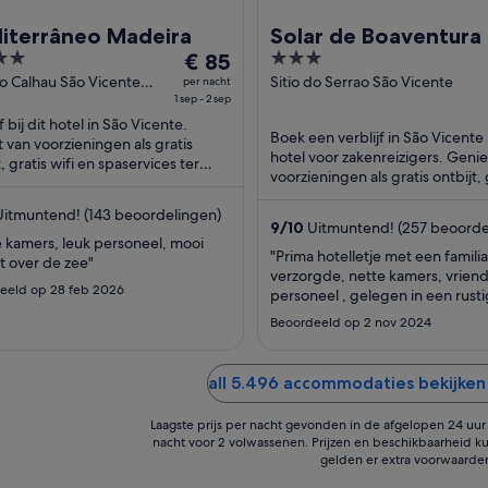
iterrâneo Madeira
Solar de Boaventura
De
3
€ 85
prijs
out
do Calhau São Vicente
Sitio do Serrao São Vicente
per nacht
ra
1 sep - 2 sep
is
of
f bij dit hotel in São Vicente.
€ 85
5
Boek een verblijf in São Vicente b
 van voorzieningen als gratis
per
hotel voor zakenreizigers. Genie
t, gratis wifi en spaservices ter
nacht
voorzieningen als gratis ontbijt, 
e. Gasten zijn in onze
van
wifi en gratis parkeerplaatsen. G
elingen ...
itmuntend! (143 beoordelingen)
1
9
/
10
Uitmuntend! (257 beoorde
sep
 kamers, leuk personeel, mooi
"Prima hotelletje met een familia
ht over de zee"
tot
verzorgde, nette kamers, vriende
2
eeld op 28 feb 2026
personeel , gelegen in een rust
sep
omgeving."
Beoordeeld op 2 nov 2024
all 5.496 accommodaties bekijken 
Laagste prijs per nacht gevonden in de afgelopen 24 uur o
nacht voor 2 volwassenen. Prijzen en beschikbaarheid ku
gelden er extra voorwaarde