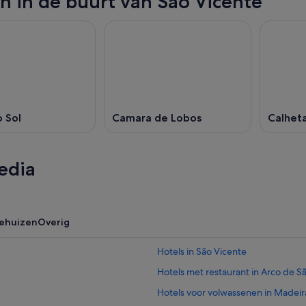
n in de buurt van São Vicente
 Sol
Camara de Lobos
Calhet
edia
iehuizen
Overig
Hotels in São Vicente
Hotels met restaurant in Arco de S
Hotels voor volwassenen in Madeir