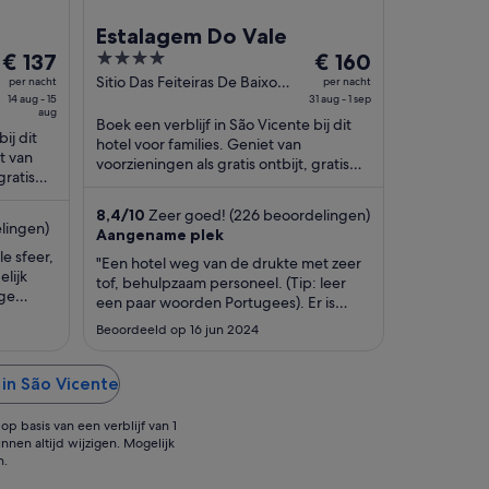
Estalagem Do Vale
De
4
De
€ 137
€ 160
prijs
out
prijs
Sitio Das Feiteiras De Baixo
per nacht
per nacht
14 aug - 15
São Vicente
31 aug - 1 sep
is
of
is
aug
Boek een verblijf in São Vicente bij dit
€ 137
5
€ 160
ij dit
hotel voor families. Geniet van
per
per
t van
voorzieningen als gratis ontbijt, gratis
nacht
nacht
gratis
wifi en gratis parkeerplaatsen. In de
van
van
asten ...
buurt ...
8,4
/
10
Zeer goed! (226 beoordelingen)
14
31
lingen)
Aangename plek
aug
aug
le sfeer,
"Een hotel weg van de drukte met zeer
tot
tot
lijk
tof, behulpzaam personeel. (Tip: leer
15
1
ige
een paar woorden Portugees). Er is
aug
sep
geen restaurant maar je kan er een paar
Beoordeeld op 16 jun 2024
eenvoudige maaltijden nuttigen. Het
ontbijt is prima maar eenvoudig. Het
hotel is 20 jaar oud en dat merk je. Alles
in São Vicente
is in orde maar een opfrisbeurt ..."
p basis van een verblijf van 1
nnen altijd wijzigen. Mogelijk
n.