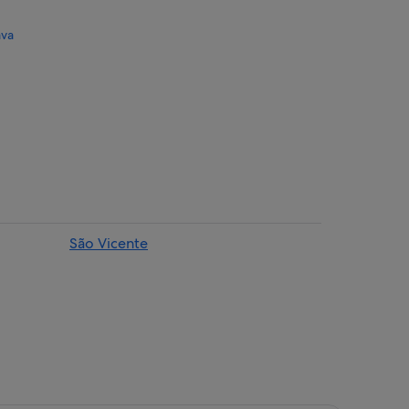
ava
ira
São Vicente
ol
a