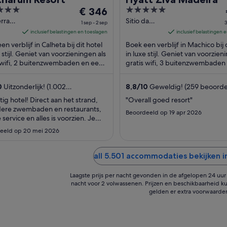
De
5
€ 346
prijs
out
rra
Sitio da
1 sep - 2 sep
3
a, 1
Piedade
is
of
inclusief belastingen en toeslagen
inclusief belastingen 
ta
Machico
€ 346
5
en verblijf in Calheta bij dit hotel
Boek een verblijf in Machico bij 
Madeira
per
e stijl. Geniet van voorzieningen als
in luxe stijl. Geniet van voorzien
 wifi, 2 buitenzwembaden en een
nacht
gratis wifi, 3 buitenzwembaden
ig uitgeruste spa. Uit onze ...
volledig uitgeruste spa. In de buu
van
1
0
Uitzonderlijk! (1.002
8,8
/
10
Geweldig! (259 beoorde
sep
delingen)
tig hotel! Direct aan het strand,
"Overall goed resort"
tot
ere zwembaden en restaurants,
Beoordeeld op 19 apr 2026
2
service en alles is voorzien. Je
sep
ht zonder zorgen genieten."
eeld op 20 mei 2026
all 5.501 accommodaties bekijken i
Laagste prijs per nacht gevonden in de afgelopen 24 uur o
nacht voor 2 volwassenen. Prijzen en beschikbaarheid ku
gelden er extra voorwaarde