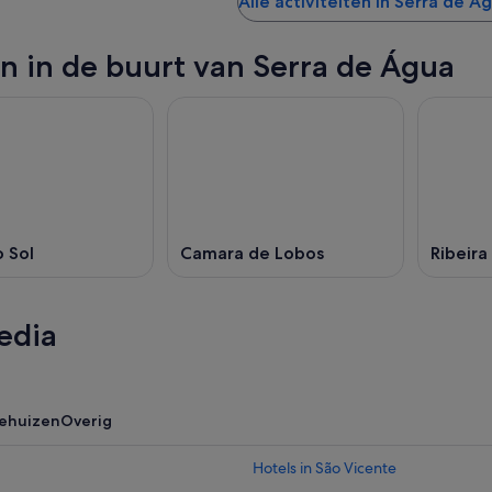
Alle activiteiten in Serra de Á
n in de buurt van Serra de Água
 Sol
Camara de Lobos
Ribeira
edia
iehuizen
Overig
Hotels in São Vicente