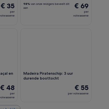
€ 35
€ 69
98%
van onze reizigers beveelt dit
aan
per
per
volwassene
volwassene
l en de 25 fonteinen
Madeira Piratenschip: 3 uur durende boottocht
çal en
Madeira Piratenschip: 3 uur
durende boottocht
€ 48
€ 55
per
per volwassene
volwassene