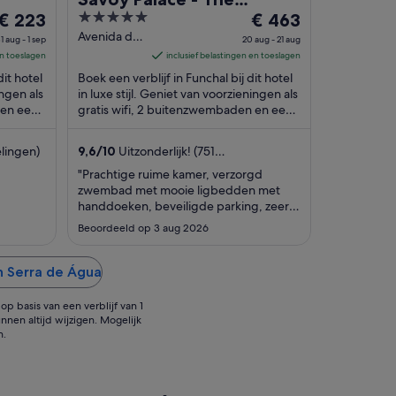
De
5
De
€ 223
Leading Hotels of the
€ 463
prijs
out
prijs
Avenida do
World - Savoy Signature
1 aug - 1 sep
20 aug - 21 aug
Infante, 25
is
of
is
en toeslagen
inclusief belastingen en toeslagen
Funchal
€ 223
5
€ 463
dit hotel
Boek een verblijf in Funchal bij dit hotel
per
per
ingen als
in luxe stijl. Geniet van voorzieningen als
 en een
nacht
gratis wifi, 2 buitenzwembaden en een
nacht
rt ...
volledig uitgeruste spa. Uit onze ...
van
van
31
20
lingen)
9,6
/
10
Uitzonderlijk! (751
aug
aug
beoordelingen)
"Prachtige ruime kamer, verzorgd
tot
tot
zwembad met mooie ligbedden met
1
21
handdoeken, beveiligde parking, zeer
sep
aug
uitgebreid ontbijtbuffet"
Beoordeeld op 3 aug 2026
n Serra de Água
p basis van een verblijf van 1
nnen altijd wijzigen. Mogelijk
n.