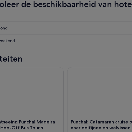
oleer de beschikbaarheid van hote
vond
weekend
d,
iteiten
vond,
tseeing Funchal Madeira Hop-On Hop-Off Bus Tour + Boekbare
Funchal: Catamaran cruise op z
,
htseeing Funchal Madeira
Funchal: Catamaran cruise 
Hop-Off Bus Tour +
naar dolfijnen en walvissen