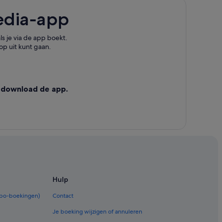
edia-app
ira
s je via de app boekt.
op uit kunt gaan.
ra
 download de app.
Hulp
rbo-boekingen)
Contact
Je boeking wijzigen of annuleren