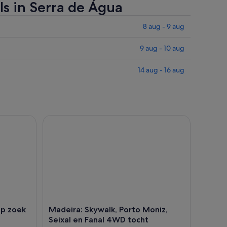
ls in Serra de Água
8 aug - 9 aug
9 aug - 10 aug
14 aug - 16 aug
 Extra's
oek naar dolfijnen en walvissen
Madeira: Skywalk, Porto Moniz, Seixal en Fanal 4
op zoek
Madeira: Skywalk, Porto Moniz,
Seixal en Fanal 4WD tocht