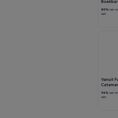
Boekbare
80%
van on
aan
Vanuit Fun
Vanuit F
Catamara
96%
van on
aan