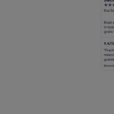
5
out
Rua Se
de Águ
of
Calhe
5
Boek e
in lux
gratis
volled
9,4
/
1
beoor
"Prach
meerd
goede 
kan ec
Beoord