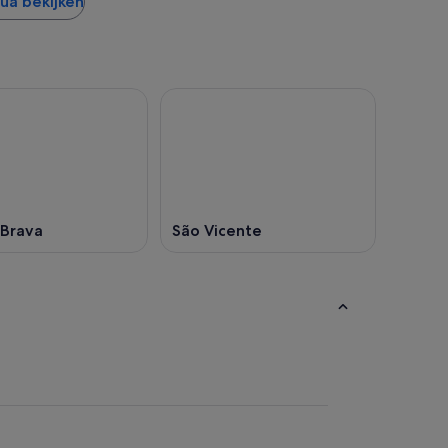
gua bekijken
 Brava
São Vicente