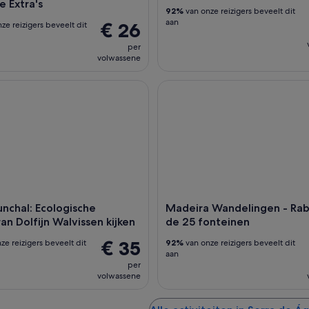
 Extra's
92%
van onze reizigers beveelt dit
aan
€ 26
ze reizigers beveelt dit
per
volwassene
chal: Ecologische Catamaran Dolfijn Walvissen kijken
Madeira Wandelingen - Rabaça
unchal: Ecologische
Madeira Wandelingen - Raba
n Dolfijn Walvissen kijken
de 25 fonteinen
€ 35
ze reizigers beveelt dit
92%
van onze reizigers beveelt dit
aan
per
volwassene