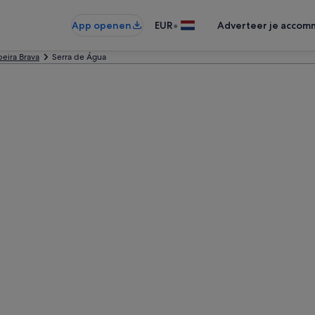
•
App openen
EUR
Adverteer je accom
beira Brava
Serra de Água