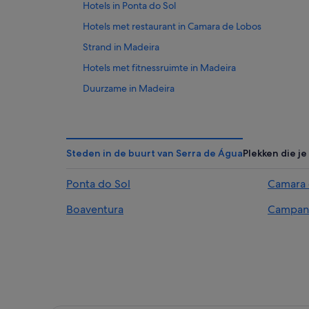
Hotels in Ponta do Sol
Hotels met restaurant in Camara de Lobos
Strand in Madeira
Hotels met fitnessruimte in Madeira
Duurzame in Madeira
Hotels met parkeerplaatsen in Madeira
Historische in Madeira
Lhbtq-Vriendelijke in Madeira
Steden in de buurt van Serra de Água
Plekken die j
Hotels met zwembad in Madeira
Ponta do Sol
Camara 
Hotels met uitzicht op zee in Madeira
Boaventura
Campan
Spa in Madeira
Hotels voor volwassenen in Madeira
Golf in Madeira
Hotels met sauna in Madeira
Pestana Group-hotels in Madeira