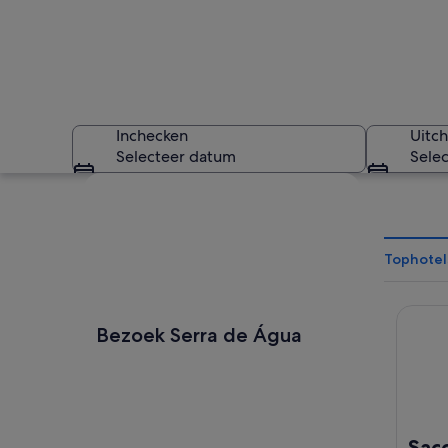
Inchecken
Uitc
Selecteer datum
Sele
Kaart verkennen
Tophotel
Saccha
Een bergachtig la
Bezoek Serra de Água
Sac