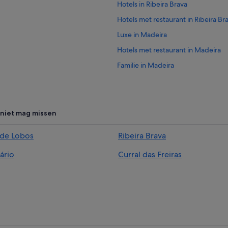
Hotels in Ribeira Brava
Hotels met restaurant in Ribeira Br
Luxe in Madeira
Hotels met restaurant in Madeira
Familie in Madeira
Hotels met wifi in Madeira
Boetiek in Madeira
Hotels met airconditioning in Made
e niet mag missen
Romantische in Madeira
de Lobos
Ribeira Brava
Avonturen in Madeira
ário
Curral das Freiras
All-Inclusive in Madeira
Huisdiervriendelijke in Madeira
Hotels met waterpark in Madeira
Hotels met restaurant in Ponta do S
Relais & Chateaux-hotels in Madeir