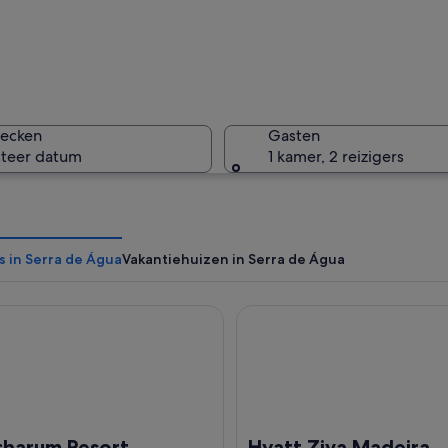
Een berg
hecken
Gasten
cteer datum
1 kamer, 2 reizigers
Een weeld
s in Serra de Água
Vakantiehuizen in Serra de Água
rum Resort
Hyatt Ziva Madeira
ndschap met weelderige begroeiing en hortensiabloemen op de voorgrond.
charum Resort
Hyatt Ziva Madeira