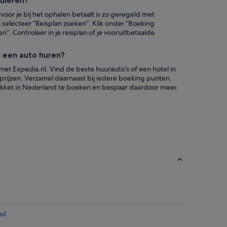
nuleren?
oor je bij het ophalen betaalt is zo geregeld met
n selecteer “Reisplan zoeken”. Klik onder “Boeking
”. Controleer in je reisplan of je vooruitbetaalde
l een auto huren?
 met Expedia.nl. Vind de beste huurauto's of een hotel in
rijzen. Verzamel daarnaast bij iedere boeking punten.
pakket in Nederland te boeken en bespaar daardoor meer.
nd