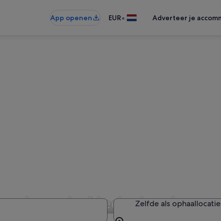
•
App openen
EUR
Adverteer je accom
overhuur in Nederland
Zelfde als ophaallocatie