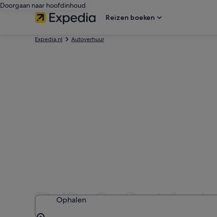
Doorgaan naar hoofdinhoud
Reizen boeken
Expedia.nl
Autoverhuur
Thrifty Car Rental aut
Ophalen