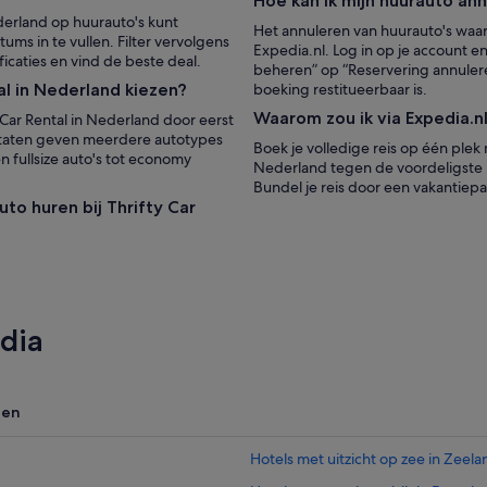
Hoe kan ik mijn huurauto an
ederland op huurauto's kunt
Het annuleren van huurauto's waarv
ums in te vullen. Filter vervolgens
Expedia.nl. Log in op je account e
icaties en vind de beste deal.
beheren” op “Reservering annuleren
tal in Nederland kiezen?
boeking restitueerbaar is.
Waarom zou ik via Expedia.n
 Car Rental in Nederland door eerst
sultaten geven meerdere autotypes
Boek je volledige reis op één plek
n fullsize auto's tot economy
Nederland tegen de voordeligste p
Bundel je reis door een vakantie
to huren bij Thrifty Car
dia
zen
Hotels met uitzicht op zee in Zeela