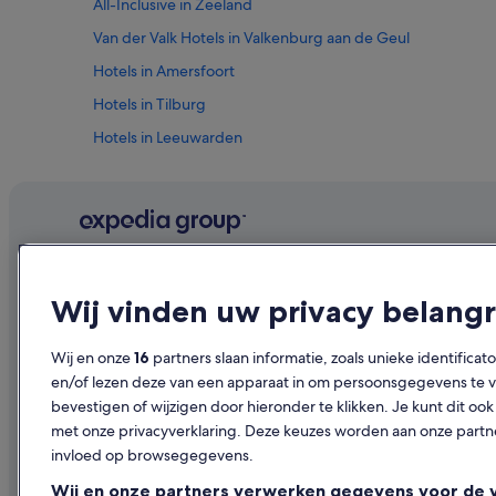
All-Inclusive in Zeeland
Van der Valk Hotels in Valkenburg aan de Geul
Hotels in Amersfoort
Hotels in Tilburg
Hotels in Leeuwarden
Hotels in Zandvoort
Hotels in Eindhoven
Hotels in Schiphol
Hotels in Almere
Bedrijf
Ontdekk
Wij vinden uw privacy belangr
Hotels in Amsterdam
Over ons
Reisgids Ne
Hotels in Almelo
Vacatures
Hotels in N
Wij en onze
16
partners slaan informatie, zoals unieke identificat
Hotels in Rotterdam
en/of lezen deze van een apparaat in om persoonsgegevens te ve
Je accommodatie adverteren
Vakantiehui
Hotels in Arnhem
bevestigen of wijzigen door hieronder te klikken. Je kunt dit 
Samenwerkingen
Op vakantie
met onze privacyverklaring. Deze keuzes worden aan onze par
Hotels in Enschede
invloed op browsegegevens.
Persruimte
Binnenlands
Hotels in Deventer
Wij en onze partners verwerken gegevens voor de 
Adverteren
Autoverhuur