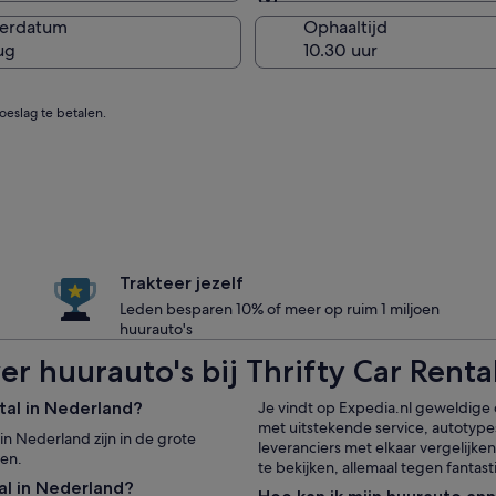
Zelfde als ophaallocatie
verdatum
Ophaaltijd
ug
eslag te betalen.
Trakteer jezelf
Leden besparen 10% of meer op ruim 1 miljoen
huurauto's
er huurauto's bij Thrifty Car Renta
ntal in Nederland?
Je vindt op Expedia.nl geweldige d
met uitstekende service, autotype
in Nederland zijn in de grote
leveranciers met elkaar vergelijk
den.
te bekijken, allemaal tegen fantast
tal in Nederland?