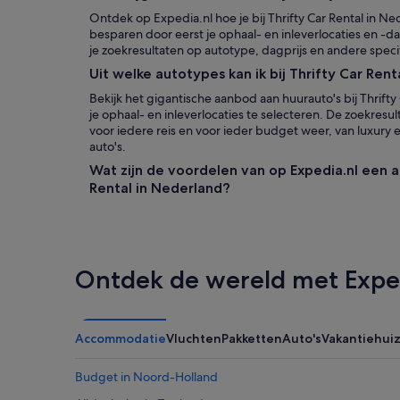
Ontdek op Expedia.nl hoe je bij Thrifty Car Rental in N
besparen door eerst je ophaal- en inleverlocaties en -dat
je zoekresultaten op autotype, dagprijs en andere specif
Uit welke autotypes kan ik bij Thrifty Car Ren
Bekijk het gigantische aanbod aan huurauto's bij Thrifty
je ophaal- en inleverlocaties te selecteren. De zoekre
voor iedere reis en voor ieder budget weer, van luxury e
auto's.
Wat zijn de voordelen van op Expedia.nl een au
Rental in Nederland?
Ontdek de wereld met Expe
Accommodatie
Vluchten
Pakketten
Auto's
Vakantiehui
Budget in Noord-Holland