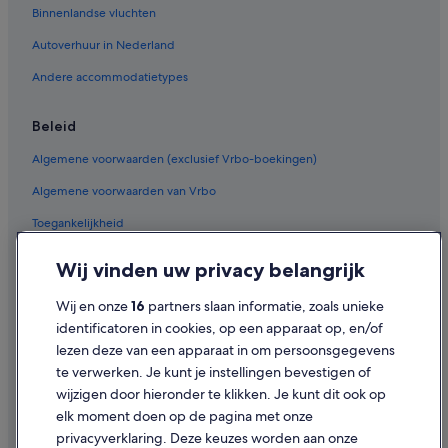
Binnenlandse vluchten
Autoverhuurders in Botswana
Alamo Rent A Car-autoverhuur in Botswana
Autoverhuur in Nederland
Budget-autoverhuur in Botswana
Andere accommodatietypes
Enterprise-autoverhuur in Botswana
Beleid
Hertz-autoverhuur in Botswana
Algemene voorwaarden (exclusief Vrbo-boekingen)
Thrifty Car Rental-autoverhuur in Botswana
Avis-autoverhuur in Botswana
Algemene voorwaarden van Vrbo
Dollar Rent A Car-autoverhuur in Botswana
Toegankelijkheid
National-autoverhuur in Botswana
Privacy
Wij vinden uw privacy belangrijk
Fox Rental Cars-autoverhuur in Botswana
Cookies
Wij en onze
16
partners slaan informatie, zoals unieke
Payless-autoverhuur in Botswana
Gebruiksvoorwaarden
identificatoren in cookies, op een apparaat op, en/of
Europcar-autoverhuur in Botswana
lezen deze van een apparaat in om persoonsgegevens
Juridische informatie/Contact
Vind andere autocategorieën in Botswana
te verwerken. Je kunt je instellingen bevestigen of
Mini-autoverhuur in Botswana
Inhoudsrichtlijnen en inhoud rapporteren
wijzigen door hieronder te klikken. Je kunt dit ook op
Economy-autoverhuur in Botswana
elk moment doen op de pagina met onze
Hulp
privacyverklaring. Deze keuzes worden aan onze
Compact-autoverhuur in Botswana