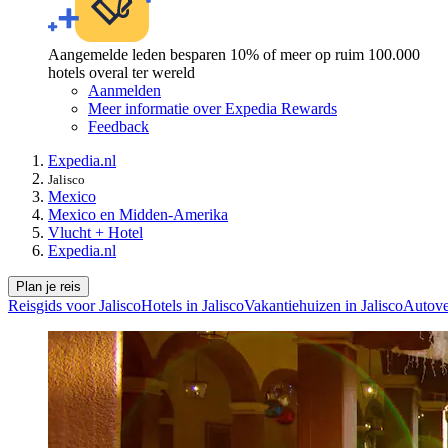
Aangemelde leden besparen 10% of meer op ruim 100.000
hotels overal ter wereld
Aanmelden
Meer informatie over Expedia Rewards
Feedback
Expedia.nl
Jalisco
Mexico
Mexico en Midden-Amerika
Vlucht + Hotel
Expedia.nl
Plan je reis
Reisgids voor Jalisco
Hotels in Jalisco
Vakantiehuizen in Jalisco
Autove