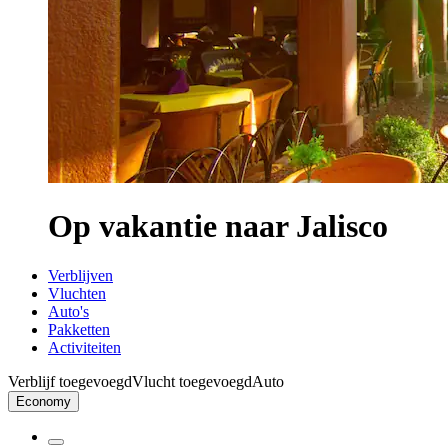
Op vakantie naar Jalisco
Verblijven
Vluchten
Auto's
Pakketten
Activiteiten
Verblijf toegevoegd
Vlucht toegevoegd
Auto
Economy